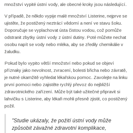
množství vypité ústní vody, ale obecné kroky jsou následující.
V případě, že někdo vypije malé množství Listerine, nejprve se
ujistěte, že postižený neztrácí vědomí a není ve stavu šoku.
Doporučuje se vyplachovat ústa čistou vodou, což pomůže
odstranit zbytky ústní vody z ústní dutiny. Poté můžete nechat
osobu napít se vody nebo mléka, aby se zředily chemikálie v
žaludku.
Pokud bylo vypito větší množství nebo pokud se objeví
příznaky jako nevolnost, zvracení, bolesti břicha nebo závratě,
je nutné okamžitě vyhledat lékařskou pomoc. Zavolejte na linku
první pomoci nebo zajistěte rychlý převoz do nejbližší
zdravotnického zařízení. Může být také užitečné připravit si
lahvičku s Listerine, aby lékaři mohli přesně zjistit, co postižený
požil.
"Studie ukázaly, že požití ústní vody může
způsobit závažné zdravotní komplikace,