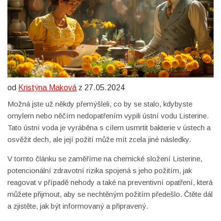
od
Kristýna Maková
z 27.05.2024
Možná jste už někdy přemýšleli, co by se stalo, kdybyste
omylem nebo něčím nedopatřením vypili ústní vodu Listerine.
Tato ústní voda je vyráběna s cílem usmrtit bakterie v ústech a
osvěžit dech, ale její požití může mít zcela jiné následky.
V tomto článku se zaměříme na chemické složení Listerine,
potencionální zdravotní rizika spojená s jeho požitím, jak
reagovat v případě nehody a také na preventivní opatření, která
můžete přijmout, aby se nechtěným požitím předešlo. Čtěte dál
a zjistěte, jak být informovaný a připravený.