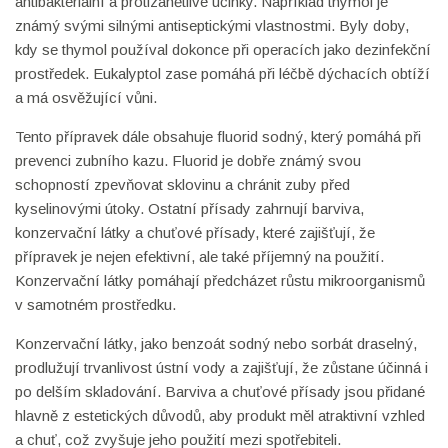
antibakteriální a protizánětlivé účinky. Například thymol je
známý svými silnými antiseptickými vlastnostmi. Byly doby,
kdy se thymol používal dokonce při operacích jako dezinfekční
prostředek. Eukalyptol zase pomáhá při léčbě dýchacích obtíží
a má osvěžující vůni.
Tento přípravek dále obsahuje fluorid sodný, který pomáhá při
prevenci zubního kazu. Fluorid je dobře známý svou
schopností zpevňovat sklovinu a chránit zuby před
kyselinovými útoky. Ostatní přísady zahrnují barviva,
konzervační látky a chuťové přísady, které zajišťují, že
přípravek je nejen efektivní, ale také příjemný na použití.
Konzervační látky pomáhají předcházet růstu mikroorganismů
v samotném prostředku.
Konzervační látky, jako benzoát sodný nebo sorbát draselný,
prodlužují trvanlivost ústní vody a zajišťují, že zůstane účinná i
po delším skladování. Barviva a chuťové přísady jsou přidané
hlavně z estetických důvodů, aby produkt měl atraktivní vzhled
a chuť, což zvyšuje jeho použití mezi spotřebiteli.