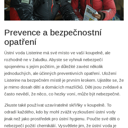
Prevence a bezpečnostní
opatření
Ústní voda Listerine má své místo ve vaší koupelně, ale
rozhodně ne v žaludku. Abyste se vyhnuli nebezpečí
spojenému s jejím požitím, je důležité zavést několik
jednoduchých, ale účinných preventivních opatření. Uložení
Listerine na bezpečném místě je prvním krokem. Ujistěte se, že
je mimo dosah dětí a domácích mazlíčků. Děti jsou zvědavé a
často nevědí, že něco, co hezky voní, může být nebezpečné.
Zkuste také používat uzavíratelné skříňky v koupelně. To
odradí každého, kdo by mohl zvážit vyzkoušení ústní vody
jinak než jako prostředek pro ústní hygienu. Poučte své děti o
nebezpečí požití chemikálií. Vysvětlete jim, že ústní voda je