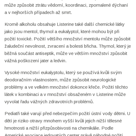
může způsobit ztrátu vědomí, koordinaci, zpomalené dýchaní
a v nejhorších případech až smrt.
Kromě alkoholu obsahuje Listerine také další chemické látky
jako jsou mentol, thymol a eukalyptol, které mohou být při
požití toxické. Požití většího množství mentolu může způsobit
žaludeční nevolnost, zvracení a bolesti břicha. Thymol, který je
běžná součást antiseptik, může ve větším množství způsobit
vážná poškození jater a ledvin.
Vysoké množství eukalyptolu, který se používá kvůli svým
deodoračním vlastnostem, může způsobit neurologické
problémy a ve velkém množství dokonce křeče. Požití těchto
látek v kombinaci a v množství obsaženém v Listerine může
vyvolat řadu vážných zdravotních problémů.
Pediatři také varují před nebezpečím požití ústní vody dětmi. U
dětí je riziko otravy mnohem vyšší kvůli jejich nižší tělesné
hmotnosti a nižší přizpůsobivosti na chemikálie. Podle
Americké asociace jedovatých center právě náhodné požití