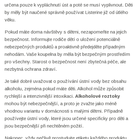
určena pouze k vypláchnutí úst a poté se musí vyplivnout. Děti
by měly být naučené správně používat Listerine již od útlého
věku.
Pokud máte doma návštěvy s dětmi, nezapomeňte na jejich
bezpečnost. Informujte rodiče dětí o uložení potenciálně
nebezpečných produktů a proaktivně předejděte případným
nehodám. Vaše koupelna by měla být bezpečným prostředím
pro všechny. Starost o bezpečnost není zbytečná péče, ale
nezbytná ochrana zdraví.
Je také dobré uvažovat o používání ústní vody bez obsahu
alkoholu, zejména pokud máte děti. Alkohol může způsobit
rychlejší a intenzivnější intoxikaci.
Alkoholové roztoky
mohou být nebezpečnější, a proto je zvažte jako méně
vhodnou variantu v domácnosti s malými dětmi. Případně
používejte ústní vody, které jsou určené specificky pro děti a
jsou bezpečnější při nechtěném požití.
Nakonec, vždy pečlivě prostudujte etiketu každého produktu,