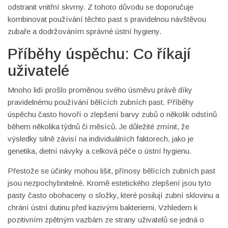
odstranit vnitřní skvrny. Z tohoto důvodu se doporučuje
kombinovat používání těchto past s pravidelnou návštěvou
zubaře a dodržováním správné ústní hygieny.
Příběhy úspěchu: Co říkají
uživatelé
Mnoho lidí prošlo proměnou svého úsměvu právě díky
pravidelnému používání bělících zubních past. Příběhy
úspěchu často hovoří o zlepšení barvy zubů o několik odstínů
během několika týdnů či měsíců. Je důležité zmínit, že
výsledky silně závisí na individuálních faktorech, jako je
genetika, dietní návyky a celková péče o ústní hygienu.
Přestože se účinky mohou lišit, přínosy bělících zubních past
jsou nezpochybnitelné. Kromě estetického zlepšení jsou tyto
pasty často obohaceny o složky, které posilují zubní sklovinu a
chrání ústní dutinu před kazivými bakteriemi. Vzhledem k
pozitivním zpětným vazbám ze strany uživatelů se jedná o