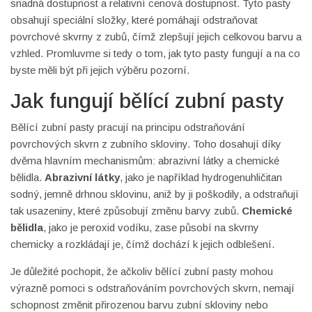
snadná dostupnost a relativní cenová dostupnost. Tyto pasty
obsahují speciální složky, které pomáhají odstraňovat
povrchové skvrny z zubů, čímž zlepšují jejich celkovou barvu a
vzhled. Promluvme si tedy o tom, jak tyto pasty fungují a na co
byste měli být při jejich výběru pozorní.
Jak fungují bělící zubní pasty
Bělící zubní pasty pracují na principu odstraňování
povrchových skvrn z zubního skloviny. Toho dosahují díky
dvěma hlavním mechanismům: abrazivní látky a chemické
bělidla.
Abrazivní látky
, jako je například hydrogenuhličitan
sodný, jemně drhnou sklovinu, aniž by ji poškodily, a odstraňují
tak usazeniny, které způsobují změnu barvy zubů.
Chemické
bělidla
, jako je peroxid vodíku, zase působí na skvrny
chemicky a rozkládají je, čímž dochází k jejich odblešení.
Je důležité pochopit, že ačkoliv bělící zubní pasty mohou
výrazně pomoci s odstraňováním povrchových skvrn, nemají
schopnost změnit přirozenou barvu zubní skloviny nebo