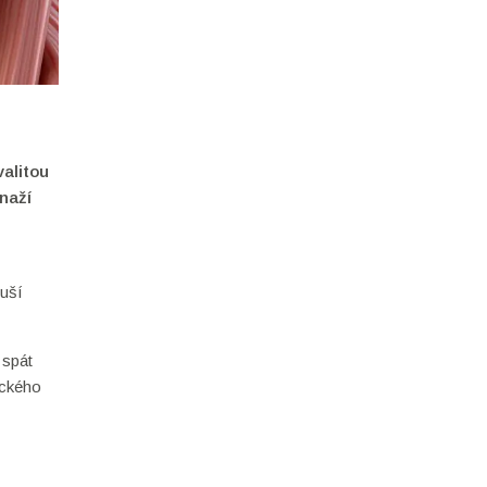
valitou
naží
ruší
 spát
ického