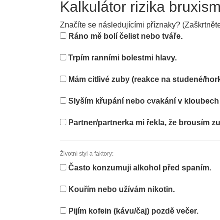
Kalkulátor rizika bruxis
Značíte se následujícími příznaky? (Zaškrtněte 
Ráno mě bolí čelist nebo tváře.
Trpím ranními bolestmi hlavy.
Mám citlivé zuby (reakce na studené/hork
Slyším křupání nebo cvakání v kloubech u
Partner/partnerka mi řekla, že brousím z
Životní styl a faktory:
Často konzumuji alkohol před spaním.
Kouřím nebo užívám nikotin.
Pijím kofein (kávu/čaj) pozdě večer.