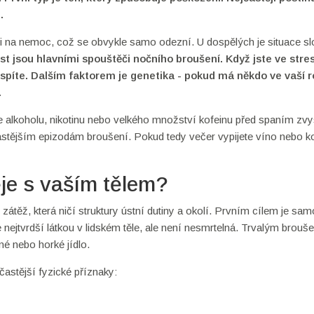
.
ci na nemoc, což se obvykle samo odezní. U dospělých je situace slo
st
jsou hlavními spouštěči nočního broušení. Když jste ve stre
ž spíte. Dalším faktorem je genetika - pokud má někdo ve vaší r
.
e alkoholu, nikotinu nebo velkého množství kofeinu před spaním zvy
 častějším epizodám broušení. Pokud tedy večer vypijete víno nebo ko
je s vaším tělem?
átěž, která ničí struktury ústní dutiny a okolí. Prvním cílem je sam
je nejtvrdší látkou v lidském těle, ale není nesmrtelná. Trvalým brou
ené nebo horké jídlo.
jčastější fyzické příznaky: