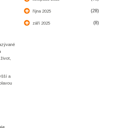
(28)
října 2025
(8)
září 2025
nazývané
m
život,
yšší a
bolavou
uje