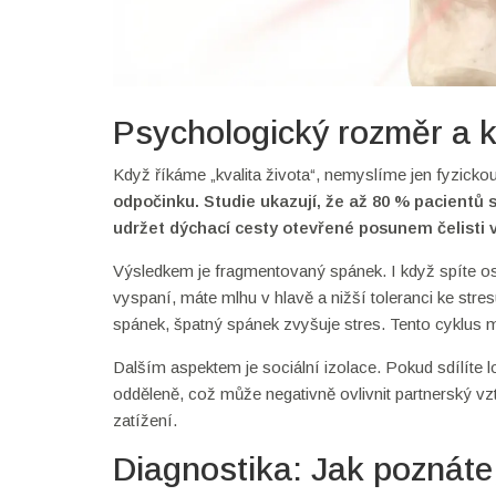
Psychologický rozměr a k
Když říkáme „kvalita života“, nemyslíme jen fyzick
odpočinku. Studie ukazují, že až 80 % pacientů
udržet dýchací cesty otevřené posunem čelisti v
Výsledkem je fragmentovaný spánek. I když spíte o
vyspaní, máte mlhu v hlavě a nižší toleranci ke stre
spánek, špatný spánek zvyšuje stres. Tento cyklu
Dalším aspektem je sociální izolace. Pokud sdílíte lo
odděleně, což může negativně ovlivnit partnerský vzt
zatížení.
Diagnostika: Jak poznáte