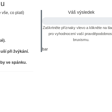
mu
Váš výsledek
vše, co platí)
Zaškrtněte příznaky vlevo a klikněte na tla
Vyplňte dotazník
pro vyhodnocení vaší pravděpodobnost
bruxismu.
é).
bar
ší při žvýkání.
uby ve spánku.