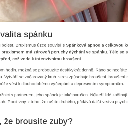
valita spánku
ou bolest. Bruxismus úzce souvisí s
Spánková apnoe
a celkovou k
 s bruxismem má zároveň poruchy dýchání ve spánku. Tělo se s
před, což vede k intenzivnímu broušení.
sm hodin, možná se probouzíte desítkykrát denně. Ráno se necítíte
su. Vytváří se začarovaný kruh: stres způsobuje broušení, broušení 
s může vést k dlouhodobému vyčerpání a depresivním symptomům.
žnici s partnerem, jeho spánek je také narušen. Někteří lidé začínají
ah. Pocit viny z toho, že rušíte druhého, přidává další vrstvu psych
, že brousíte zuby?