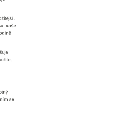
žitější.
su, vaše
odině
šuje
uříte,
otný
šením se