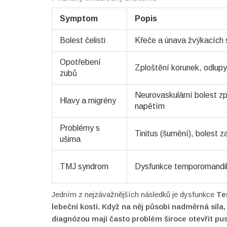
Symptom
Popis
Bolest čelisti
Křeče a únava žvýkacích 
Opotřebení
Zploštění korunek, odlupy
zubů
Neurovaskulární bolest 
Hlavy a migrény
napětím
Problémy s
Tinitus (šumění), bolest 
ušima
TMJ syndrom
Dysfunkce temporomandib
Jedním z nejzávažnějších následků je dysfunkce
Te
lebeční kostí. Když na něj působí nadměrná síla,
diagnózou mají často problém široce otevřít pusu