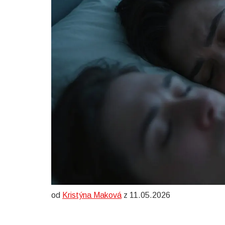
od
Kristýna Maková
z 11.05.2026