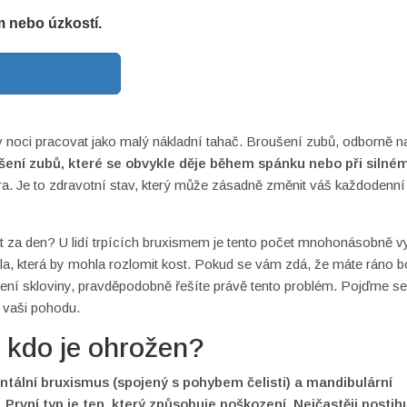
 nebo úzkostí.
v noci pracovat jako malý nákladní tahač. Broušení zubů, odborně 
šení zubů, které se obvykle děje během spánku nebo při silné
ra. Je to zdravotní stav, který může zásadně změnit váš každodenní 
krát za den? U lidí trpících bruxismem je tento počet mnohonásobně v
íla, která by mohla rozlomit kost. Pokud se vám zdá, že máte ráno 
bení skloviny, pravděpodobně řešíte právě tento problém. Pojďme se
e vaši pohodu.
 kdo je ohrožen?
entální bruxismus (spojený s pohybem čelisti) a mandibulární
První typ je ten, který způsobuje poškození. Nejčastěji postih