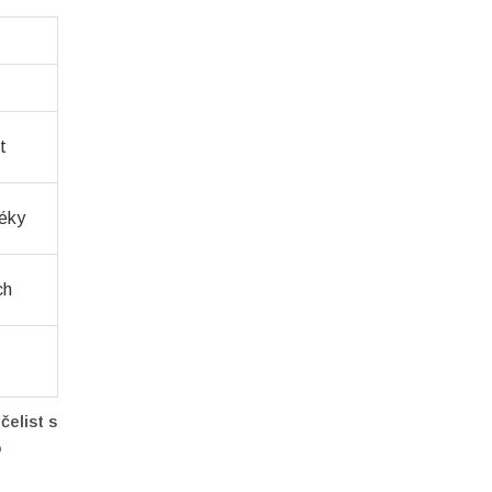
t
léky
ch
čelist s
o