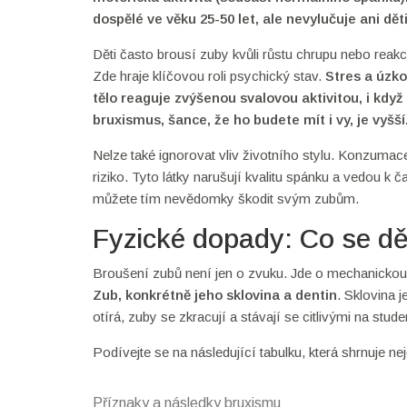
dospělé ve věku 25-50 let, ale nevylučuje ani děti
Děti často brousí zuby kvůli růstu chrupu nebo reak
Zde hraje klíčovou roli psychický stav.
Stres
a
úzko
tělo reaguje zvýšenou svalovou aktivitou, i kdy
bruxismus, šance, že ho budete mít i vy, je vyšší
Nelze také ignorovat vliv životního stylu. Konzumac
riziko. Tyto látky narušují kvalitu spánku a vedou k
můžete tím nevědomky škodit svým zubům.
Fyzické dopady: Co se dě
Broušení zubů není jen o zvuku. Jde o mechanickou z
Zub
, konkrétně jeho
sklovina a dentin
. Sklovina 
otírá, zuby se zkracují a stávají se citlivými na stud
Podívejte se na následující tabulku, která shrnuje ne
Příznaky a následky bruxismu