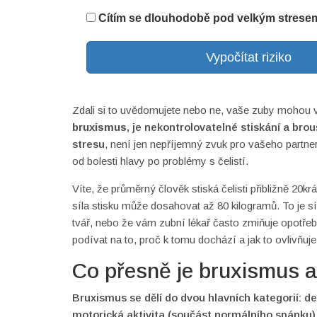
Cítím se dlouhodobě pod velkým stresem
Vypočítat riziko
Zdali si to uvědomujete nebo ne, vaše zuby mohou 
bruxismus
, je
nekontrolovatelné stiskání a brou
stresu
, není jen nepříjemný zvuk pro vašeho partne
od bolesti hlavy po problémy s čelistí.
Víte, že průměrný člověk stiská čelisti přibližně 20
síla stisku může dosahovat až 80 kilogramů. To je s
tvář, nebo že vám zubní lékař často zmiňuje opotře
podívat na to, proč k tomu dochází a jak to ovlivňuj
Co přesně je bruxismus a
Bruxismus
se dělí do dvou hlavních kategorií: d
motorická aktivita (součást normálního spánku). 