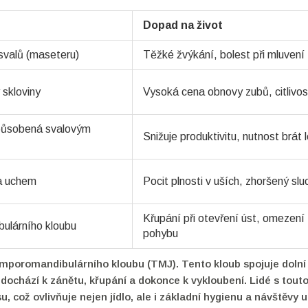
Dopad na život
svalů (maseteru)
Těžké žvýkání, bolest při mluvení
 skloviny
Vysoká cena obnovy zubů, citlivos
způsobená svalovým
Snižuje produktivitu, nutnost brát 
za uchem
Pocit plnosti v uších, zhoršený slu
Křupání při otevření úst, omezení
ulárního kloubu
pohybu
mporomandibulárního kloubu
(TMJ). Tento kloub spojuje dolní 
 dochází k zánětu, křupání a dokonce k vykloubení. Lidé s tout
, což ovlivňuje nejen jídlo, ale i základní hygienu a návštěvy u