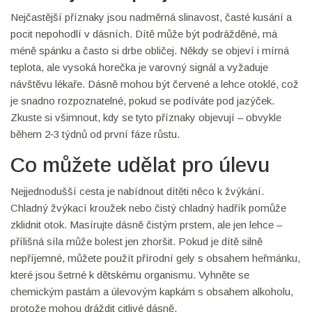
Nejčastější příznaky jsou nadměrná slinavost, časté kusání a
pocit nepohodlí v dásních. Dítě může být podrážděné, má
méně spánku a často si drbe obličej. Někdy se objeví i mírná
teplota, ale vysoká horečka je varovný signál a vyžaduje
návštěvu lékaře. Dásně mohou být červené a lehce otoklé, což
je snadno rozpoznatelné, pokud se podíváte pod jazýček.
Zkuste si všimnout, kdy se tyto příznaky objevují – obvykle
během 2‑3 týdnů od první fáze růstu.
Co můžete udělat pro úlevu
Nejjednodušší cesta je nabídnout dítěti něco k žvýkání.
Chladný žvýkací kroužek nebo čistý chladný hadřík pomůže
zklidnit otok. Masírujte dásně čistým prstem, ale jen lehce –
přílišná síla může bolest jen zhoršit. Pokud je dítě silně
nepříjemné, můžete použít přírodní gely s obsahem heřmánku,
které jsou šetrné k dětskému organismu. Vyhněte se
chemickým pastám a úlevovým kapkám s obsahem alkoholu,
protože mohou dráždit citlivé dásně.