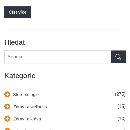
jaké metody jsou nejúspěšnější a kdy je vhodné kontaktovat
pediatra.
Číst více
Hledat
Kategorie
(275)
Stomatologie
(15)
Zdraví a wellness
(10)
Zdraví a krása