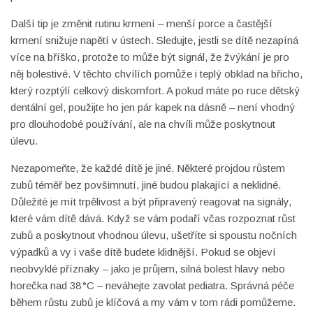
Další tip je změnit rutinu krmení – menší porce a častější
krmení snižuje napětí v ústech. Sledujte, jestli se dítě nezapíná
více na bříško, protože to může být signál, že žvýkání je pro
něj bolestivé. V těchto chvílích pomůže i teplý obklad na břicho,
který rozptýlí celkový diskomfort. A pokud máte po ruce dětský
dentální gel, použijte ho jen pár kapek na dásně – není vhodný
pro dlouhodobé používání, ale na chvíli může poskytnout
úlevu.
Nezapomeňte, že každé dítě je jiné. Některé projdou růstem
zubů téměř bez povšimnutí, jiné budou plakající a neklidné.
Důležité je mít trpělivost a být připravený reagovat na signály,
které vám dítě dává. Když se vám podaří včas rozpoznat růst
zubů a poskytnout vhodnou úlevu, ušetříte si spoustu nočních
výpadků a vy i vaše dítě budete klidnější. Pokud se objeví
neobvyklé příznaky – jako je průjem, silná bolest hlavy nebo
horečka nad 38 °C – neváhejte zavolat pediatra. Správná péče
během růstu zubů je klíčová a my vám v tom rádi pomůžeme.