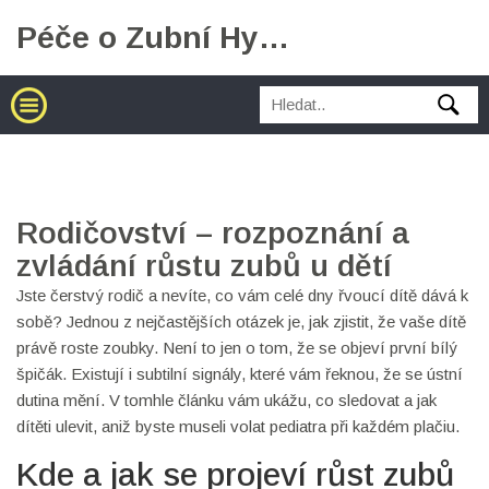
Péče o Zubní Hygienu
Rodičovství – rozpoznání a
zvládání růstu zubů u dětí
Jste čerstvý rodič a nevíte, co vám celé dny řvoucí dítě dává k
sobě? Jednou z nejčastějších otázek je, jak zjistit, že vaše dítě
právě roste zoubky. Není to jen o tom, že se objeví první bílý
špičák. Existují i subtilní signály, které vám řeknou, že se ústní
dutina mění. V tomhle článku vám ukážu, co sledovat a jak
dítěti ulevit, aniž byste museli volat pediatra při každém plačiu.
Kde a jak se projeví růst zubů