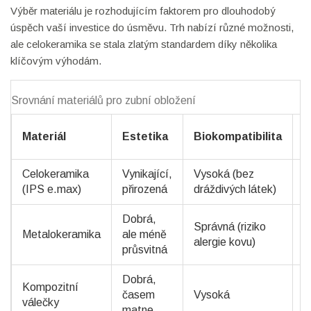
Výběr materiálu je rozhodujícím faktorem pro dlouhodobý
úspěch vaší investice do úsměvu. Trh nabízí různé možnosti,
ale celokeramika se stala zlatým standardem díky několika
klíčovým výhodám.
Srovnání materiálů pro zubní obložení
Materiál
Estetika
Biokompatibilita
T
Celokeramika
Vynikající,
Vysoká (bez
1
(IPS e.max)
přirozená
dráždivých látek)
Dobrá,
Správná (riziko
Metalokeramika
ale méně
1
alergie kovu)
průsvitná
Dobrá,
Kompozitní
časem
Vysoká
3
válečky
matne