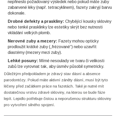
nepřineslo požadovaný výsledek nebo pokud máte zuby
zabarvené léky (např. tetracyklinem), fazety zakryjí barvu
dokonale.
Drobné defekty a praskliny:
Chybějící kousky skloviny
nebo tenké prasklinky lze estetiky skrýt bez nutnosti
vkládání velkých plomb.
Nerovné zuby a mezery:
Fazety mohou opticky
prodloužit krátké zuby („frézované“) nebo uzavřít
diastémy (mezery mezi zuby).
Lehké posuny:
Mírné nesoulady ve tvaru či velikosti
zubů lze vyrovnat tak, aby úsměv působil symetricky.
Důležitým předpokladem je zdravý stav dásní a absence
parodontózy. Pokud máte aktivní záněty dásní, musí být tyto
léčeny před začátkem práce na fazetách. Také je nutné mít
dostatečnou vrstvu zdravé skloviny, na kterou se bude fáze
lepít. Lepidlo potřebuje čistou a neporušenou strukturu skloviny
pro vytvoření silného spojení.