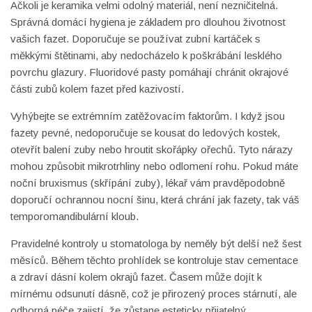
Ačkoli je keramika velmi odolný materiál, není nezničitelná.
Správná domácí hygiena je základem pro dlouhou životnost
vašich fazet. Doporučuje se používat zubní kartáček s
měkkými štětinami, aby nedocházelo k poškrábání lesklého
povrchu glazury. Fluoridové pasty pomáhají chránit okrajové
části zubů kolem fazet před kazivostí.
Vyhýbejte se extrémním zatěžovacím faktorům. I když jsou
fazety pevné, nedoporučuje se kousat do ledových kostek,
otevřít balení zuby nebo hroutit skořápky ořechů. Tyto nárazy
mohou způsobit mikrotrhliny nebo odlomení rohu. Pokud máte
noční bruxismus (skřípání zuby), lékař vám pravděpodobně
doporučí ochrannou nocní šinu, která chrání jak fazety, tak váš
temporomandibulární kloub.
Pravidelné kontroly u stomatologa by neměly být delší než šest
měsíců. Během těchto prohlídek se kontroluje stav cementace
a zdraví dásní kolem okrajů fazet. Časem může dojít k
mírnému odsunutí dásně, což je přirozený proces stárnutí, ale
odborná péče zajistí, že zůstane esteticky přijatelný.