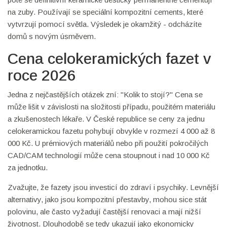
na zuby. Používají se speciální kompozitní cements, které
vytvrzují pomocí světla. Výsledek je okamžitý - odcházíte
domů s novým úsměvem.
Cena celokeramických fazet v
roce 2026
Jedna z nejčastějších otázek zní: "Kolik to stojí?" Cena se
může lišit v závislosti na složitosti případu, použitém materiálu
a zkušenostech lékaře. V České republice se ceny za jednu
celokeramickou fazetu pohybují obvykle v rozmezí 4 000 až 8
000 Kč. U prémiových materiálů nebo při použití pokročilých
CAD/CAM technologií může cena stoupnout i nad 10 000 Kč
za jednotku.
Zvažujte, že fazety jsou investicí do zdraví i psychiky. Levnější
alternativy, jako jsou kompozitní přestavby, mohou sice stát
polovinu, ale často vyžadují častější renovaci a mají nižší
životnost. Dlouhodobě se tedy ukazují jako ekonomicky