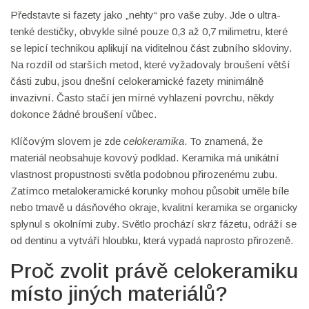
Představte si fazety jako „nehty“ pro vaše zuby. Jde o ultra-
tenké destičky, obvykle silné pouze 0,3 až 0,7 milimetru, které
se lepicí technikou aplikují na viditelnou část zubního skloviny.
Na rozdíl od starších metod, které vyžadovaly broušení větší
části zubu, jsou dnešní celokeramické fazety minimálně
invazivní. Často stačí jen mírné vyhlazení povrchu, někdy
dokonce žádné broušení vůbec.
Klíčovým slovem je zde
celokeramika
. To znamená, že
materiál neobsahuje kovový podklad. Keramika má unikátní
vlastnost propustnosti světla podobnou přirozenému zubu.
Zatímco metalokeramické korunky mohou působit uměle bíle
nebo tmavě u dásňového okraje, kvalitní keramika se organicky
splynul s okolními zuby. Světlo prochází skrz fázetu, odráží se
od dentinu a vytváří hloubku, která vypadá naprosto přirozeně.
Proč zvolit právě celokeramiku
místo jiných materiálů?