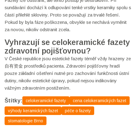
Fazety lze odstranit, ale tento postup je destruktivní. Při
sundávání dochází k odlupování tenké vrstky keramiky spolu s
částí přilehlé skloviny. Proto se považují za trvalé řešení.
Pokud by byla fáze poškozena, obvykle se nechává vyměnit
za novou, nikoliv odstranit zcela.
Vyhrazují se celokeramické fazety
zdravotní pojišťovnou?
V České republice jsou estetické fazety téměř vždy hrazeny ze
自有资金 prostředků pacienta. Zdravotní pojišťovny hradí
pouze základní ošetření nutné pro zachování funkčnosti ústní
dutiny, nikoliv estetické úpravy, pokud nejsou indikovány
vážným zdravotním postižením.
Štítky:
celokeramické fazety
cena celokeramických fazet
výhody keramických fazet
péče o fazety
stomatologie Brno