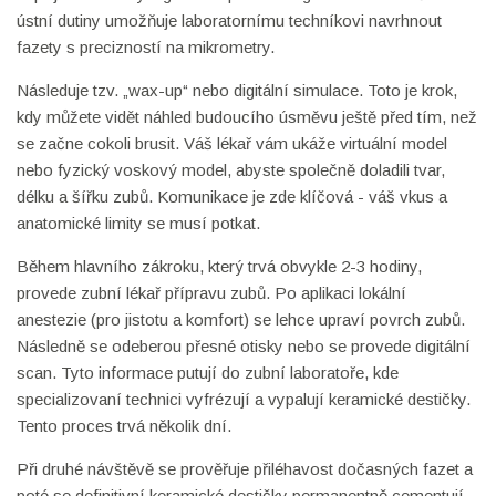
ústní dutiny umožňuje laboratornímu techníkovi navrhnout
fazety s precizností na mikrometry.
Následuje tzv. „wax-up“ nebo digitální simulace. Toto je krok,
kdy můžete vidět náhled budoucího úsměvu ještě před tím, než
se začne cokoli brusit. Váš lékař vám ukáže virtuální model
nebo fyzický voskový model, abyste společně doladili tvar,
délku a šířku zubů. Komunikace je zde klíčová - váš vkus a
anatomické limity se musí potkat.
Během hlavního zákroku, který trvá obvykle 2-3 hodiny,
provede zubní lékař přípravu zubů. Po aplikaci lokální
anestezie (pro jistotu a komfort) se lehce upraví povrch zubů.
Následně se odeberou přesné otisky nebo se provede digitální
scan. Tyto informace putují do zubní laboratoře, kde
specializovaní technici vyfrézují a vypalují keramické destičky.
Tento proces trvá několik dní.
Při druhé návštěvě se prověřuje přiléhavost dočasných fazet a
poté se definitivní keramické destičky permanentně cementují