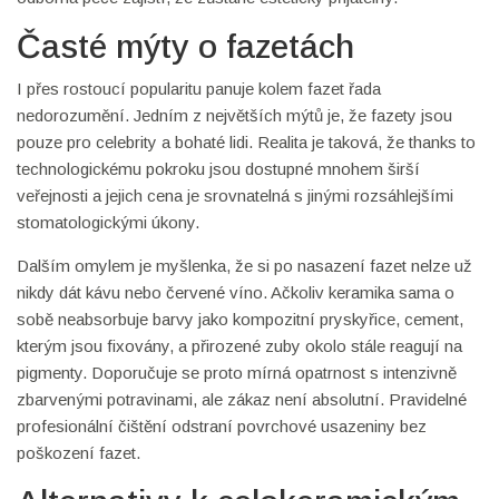
Časté mýty o fazetách
I přes rostoucí popularitu panuje kolem fazet řada
nedorozumění. Jedním z největších mýtů je, že fazety jsou
pouze pro celebrity a bohaté lidi. Realita je taková, že thanks to
technologickému pokroku jsou dostupné mnohem širší
veřejnosti a jejich cena je srovnatelná s jinými rozsáhlejšími
stomatologickými úkony.
Dalším omylem je myšlenka, že si po nasazení fazet nelze už
nikdy dát kávu nebo červené víno. Ačkoliv keramika sama o
sobě neabsorbuje barvy jako kompozitní pryskyřice, cement,
kterým jsou fixovány, a přirozené zuby okolo stále reagují na
pigmenty. Doporučuje se proto mírná opatrnost s intenzivně
zbarvenými potravinami, ale zákaz není absolutní. Pravidelné
profesionální čištění odstraní povrchové usazeniny bez
poškození fazet.