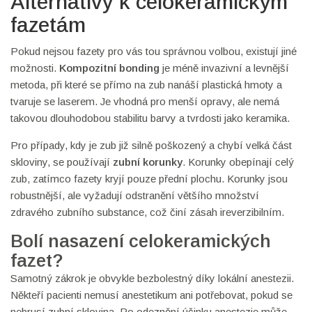
Alternativy k celokeramickým
fazetám
Pokud nejsou fazety pro vás tou správnou volbou, existují jiné
možnosti.
Kompozitní bonding
je méně invazivní a levnější
metoda, při které se přímo na zub nanáší plastická hmoty a
tvaruje se laserem. Je vhodná pro menší opravy, ale nemá
takovou dlouhodobou stabilitu barvy a tvrdosti jako keramika.
Pro případy, kdy je zub již silně poškozený a chybí velká část
skloviny, se používají
zubní korunky
. Korunky obepínají celý
zub, zatímco fazety kryjí pouze přední plochu. Korunky jsou
robustnější, ale vyžadují odstranění většího množství
zdravého zubního substance, což činí zásah ireverzibilním.
Bolí nasazení celokeramických
fazet?
Samotný zákrok je obvykle bezbolestný díky lokální anestezii.
Někteří pacienti nemusí anestetikum ani potřebovat, pokud se
nebrusí zubní sklovina. Po odeznění účinku anestezie může