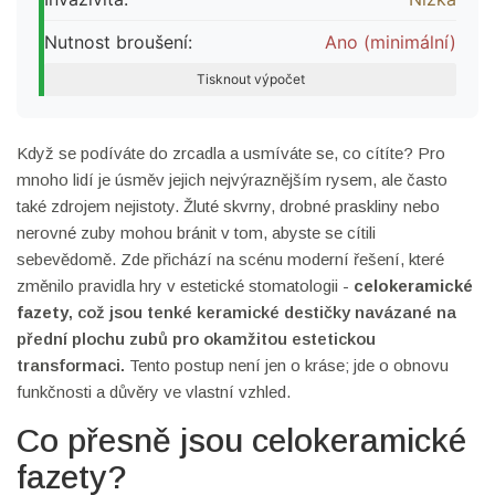
Nutnost broušení:
Ano (minimální)
Tisknout výpočet
Když se podíváte do zrcadla a usmíváte se, co cítíte? Pro
mnoho lidí je úsměv jejich nejvýraznějším rysem, ale často
také zdrojem nejistoty. Žluté skvrny, drobné praskliny nebo
nerovné zuby mohou bránit v tom, abyste se cítili
sebevědomě. Zde přichází na scénu moderní řešení, které
změnilo pravidla hry v estetické stomatologii -
celokeramické
fazety
, což jsou
tenké keramické destičky navázané na
přední plochu zubů pro okamžitou estetickou
transformaci
.
Tento postup není jen o kráse; jde o obnovu
funkčnosti a důvěry ve vlastní vzhled.
Co přesně jsou celokeramické
fazety?