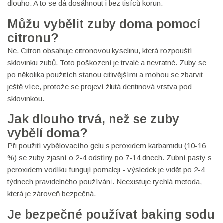
dlouho. A to se dá dosáhnout i bez tisíců korun.
Můžu vybělit zuby doma pomocí
citronu?
Ne. Citron obsahuje citronovou kyselinu, která rozpouští
sklovinku zubů. Toto poškození je trvalé a nevratné. Zuby se
po několika použitích stanou citlivějšími a mohou se zbarvit
ještě více, protože se projeví žlutá dentinová vrstva pod
sklovinkou.
Jak dlouho trvá, než se zuby
vybělí doma?
Při použití vybělovacího gelu s peroxidem karbamidu (10-16
%) se zuby zjasní o 2-4 odstíny po 7-14 dnech. Zubní pasty s
peroxidem vodíku fungují pomaleji - výsledek je vidět po 2-4
týdnech pravidelného používání. Neexistuje rychlá metoda,
která je zároveň bezpečná.
Je bezpečné používat baking sodu