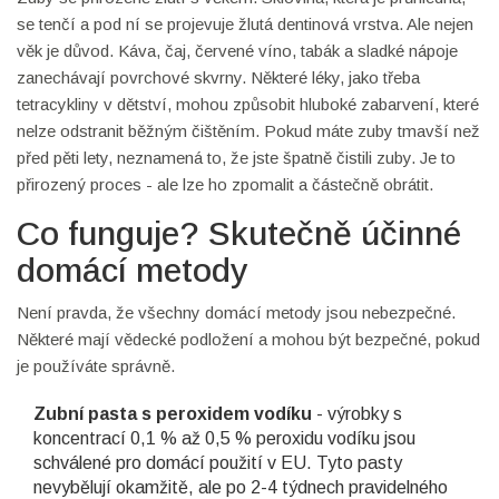
se tenčí a pod ní se projevuje žlutá dentinová vrstva. Ale nejen
věk je důvod. Káva, čaj, červené víno, tabák a sladké nápoje
zanechávají povrchové skvrny. Některé léky, jako třeba
tetracykliny v dětství, mohou způsobit hluboké zabarvení, které
nelze odstranit běžným čištěním. Pokud máte zuby tmavší než
před pěti lety, neznamená to, že jste špatně čistili zuby. Je to
přirozený proces - ale lze ho zpomalit a částečně obrátit.
Co funguje? Skutečně účinné
domácí metody
Není pravda, že všechny domácí metody jsou nebezpečné.
Některé mají vědecké podložení a mohou být bezpečné, pokud
je používáte správně.
Zubní pasta s peroxidem vodíku
- výrobky s
koncentrací 0,1 % až 0,5 % peroxidu vodíku jsou
schválené pro domácí použití v EU. Tyto pasty
nevybělují okamžitě, ale po 2-4 týdnech pravidelného