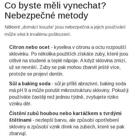
Co byste měli vynechat?
Nebezpečné metody
Některé „domácí kouzla“ jsou nebezpečná a jejich používání
může vést k trvalému poškození.
Citron nebo ocet
- kyselina v citronu a octu rozpouští
sklovinku. Po několika použitích získáte zuby, které jsou
citlivé na studené a teplé nápoje. A když sklovina zmizí,
už se nevrátí. Zuby se pak mohou zbarvit ještě více,
protože se projeví dentin.
Sůl a baking soda
- sůl je příliš abrazivní, baking soda
má pH 9 a může porušit mikrostrukturu skloviny. Pokud ji
používáte častěji než jednou týdně, zvyšujete riziko
vzniku děr.
Čistění zubů houbou nebo kartáčkem s tvrdými
štětinami
- nezlepší barvu, ale způsobí opotřebení
skloviny a způsobí vznik dírek na zubech, které se pak
zbarvují.