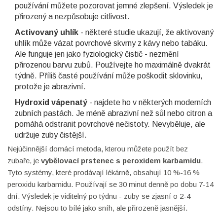
používání můžete pozorovat jemné zlepšení. Výsledek je
přirozený a nezpůsobuje citlivost.
Activovaný uhlík
- některé studie ukazují, že aktivovaný
uhlík může vázat povrchové skvrny z kávy nebo tabáku.
Ale funguje jen jako fyziologický čistič - nezmění
přirozenou barvu zubů. Používejte ho maximálně dvakrát
týdně. Příliš časté používání může poškodit sklovinku,
protože je abrazivní.
Hydroxid vápenatý
- najdete ho v některých moderních
zubních pastách. Je méně abrazivní než sůl nebo citron a
pomáhá odstranit povrchové nečistoty. Nevyběluje, ale
udržuje zuby čistější.
Nejúčinnější domácí metoda, kterou můžete použít bez
zubaře, je
vybělovací prstenec s peroxidem karbamidu
.
Tyto systémy, které prodávají lékárně, obsahují 10 %-16 %
peroxidu karbamidu. Používají se 30 minut denně po dobu 7-14
dní. Výsledek je viditelný po týdnu - zuby se zjasní o 2-4
odstíny. Nejsou to bílé jako sníh, ale přirozeně jasnější.