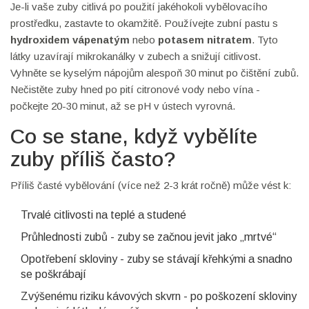
Je-li vaše zuby citlivá po použití jakéhokoli vybělovacího
prostředku, zastavte to okamžitě. Používejte zubní pastu s
hydroxidem vápenatým
nebo
potasem nitratem
. Tyto
látky uzavírají mikrokanálky v zubech a snižují citlivost.
Vyhněte se kyselým nápojům alespoň 30 minut po čištění zubů.
Nečistěte zuby hned po pití citronové vody nebo vína -
počkejte 20-30 minut, až se pH v ústech vyrovná.
Co se stane, když vybělíte
zuby příliš často?
Příliš časté vybělování (více než 2-3 krát ročně) může vést k:
Trvalé citlivosti na teplé a studené
Průhlednosti zubů - zuby se začnou jevit jako „mrtvé“
Opotřebení skloviny - zuby se stávají křehkými a snadno
se poškrábají
Zvýšenému riziku kávových skvrn - po poškození skloviny