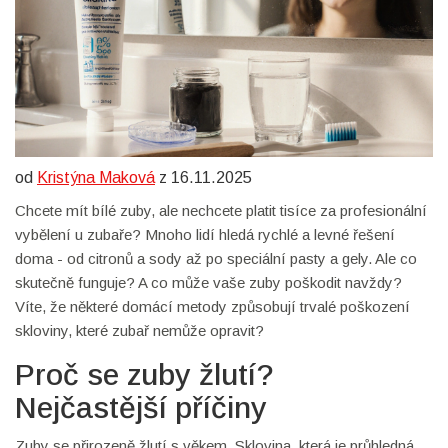
od
Kristýna Maková
z 16.11.2025
Chcete mít bílé zuby, ale nechcete platit tisíce za profesionální
vybělení u zubaře? Mnoho lidí hledá rychlé a levné řešení
doma - od citronů a sody až po speciální pasty a gely. Ale co
skutečně funguje? A co může vaše zuby poškodit navždy?
Víte, že některé domácí metody způsobují trvalé poškození
skloviny, které zubař nemůže opravit?
Proč se zuby žlutí?
Nejčastější příčiny
Zuby se přirozeně žlutí s věkem. Sklovina, která je průhledná,