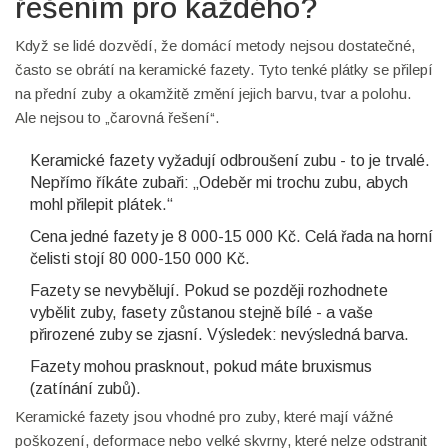
řešením pro každého?
Když se lidé dozvědí, že domácí metody nejsou dostatečné,
často se obrátí na keramické fazety. Tyto tenké plátky se přilepí
na přední zuby a okamžitě změní jejich barvu, tvar a polohu.
Ale nejsou to „čarovná řešení“.
Keramické fazety vyžadují odbroušení zubu - to je trvalé.
Nepřímo říkáte zubaři: „Odeběr mi trochu zubu, abych
mohl přilepit plátek.“
Cena jedné fazety je 8 000-15 000 Kč. Celá řada na horní
čelisti stojí 80 000-150 000 Kč.
Fazety se nevybělují. Pokud se později rozhodnete
vybělit zuby, fasety zůstanou stejně bílé - a vaše
přirozené zuby se zjasní. Výsledek: nevýsledná barva.
Fazety mohou prasknout, pokud máte bruxismus
(zatínání zubů).
Keramické fazety jsou vhodné pro zuby, které mají vážné
poškození, deformace nebo velké skvrny, které nelze odstranit