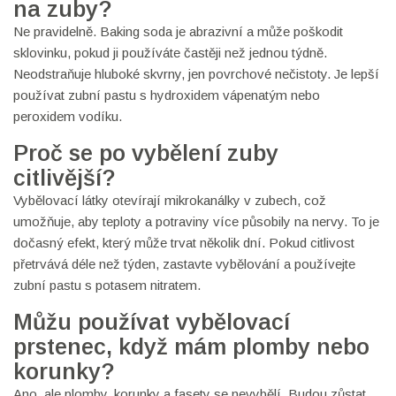
na zuby?
Ne pravidelně. Baking soda je abrazivní a může poškodit
sklovinku, pokud ji používáte častěji než jednou týdně.
Neodstraňuje hluboké skvrny, jen povrchové nečistoty. Je lepší
používat zubní pastu s hydroxidem vápenatým nebo
peroxidem vodíku.
Proč se po vybělení zuby
citlivější?
Vybělovací látky otevírají mikrokanálky v zubech, což
umožňuje, aby teploty a potraviny více působily na nervy. To je
dočasný efekt, který může trvat několik dní. Pokud citlivost
přetrvává déle než týden, zastavte vybělování a používejte
zubní pastu s potasem nitratem.
Můžu používat vybělovací
prstenec, když mám plomby nebo
korunky?
Ano, ale plomby, korunky a fasety se nevybělí. Budou zůstat