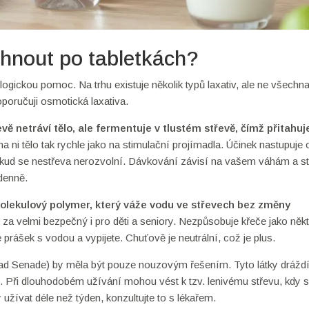
hnout po tabletkách?
logickou pomoc. Na trhu existuje několik typů laxativ, ale ne všechn
poručuji osmotická laxativa.
evě netráví tělo, ale fermentuje v tlustém střevě, čímž přitahu
a ni tělo tak rychle jako na stimulační projímadla. Účinek nastupuje
 dokud se nestřeva nerozvolní. Dávkování závisí na vašem váhám a s
denně.
olekulový polymer, který váže vodu ve střevech bez změny
za velmi bezpečný i pro děti a seniory. Nezpůsobuje křeče jako někt
 prášek s vodou a vypijete. Chuťově je neutrální, což je plus.
lad Senade) by měla být pouze nouzovým řešením. Tyto látky drážd
. Při dlouhodobém užívání mohou vést k tzv. lenivému střevu, kdy si
užívat déle než týden, konzultujte to s lékařem.