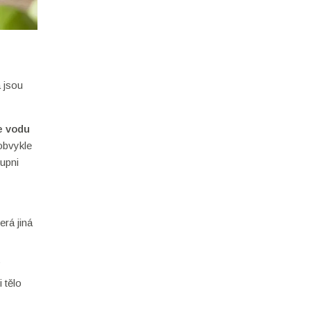
a jsou
je vodu
 obvykle
tupni
erá jiná
í
 tělo