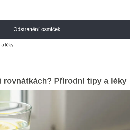
Odstranění osmiček
 a léky
 rovnátkách? Přírodní tipy a léky