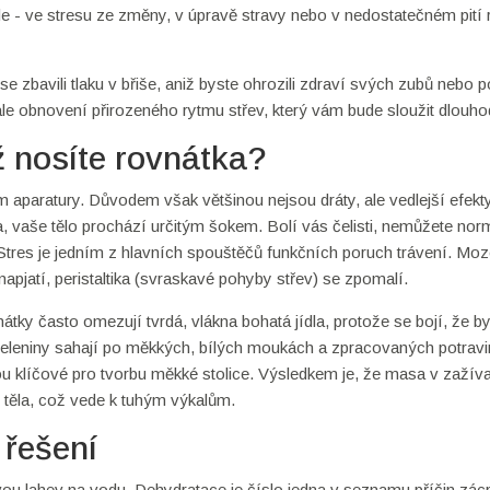
jinde - ve stresu ze změny, v úpravě stravy nebo v nedostatečném pití
 zbavili tlaku v břiše, aniž byste ohrozili zdraví svých zubů nebo p
ale obnovení přirozeného rytmu střev, který vám bude sloužit dlouh
ž nosíte rovnátka?
 aparatury. Důvodem však většinou nejsou dráty, ale vedlejší efekt
a, vaše tělo prochází určitým šokem. Bolí vás čelisti, nemůžete nor
 Stres je jedním z hlavních spouštěčů funkčních poruch trávení. Moz
apjatí, peristaltika (svraskavé pohyby střev) se zpomalí.
átky často omezují tvrdá, vlákna bohatá jídla, protože se bojí, že by
zeleniny sahají po měkkých, bílých moukách a zpracovaných potravi
sou klíčové pro tvorbu měkké stolice. Výsledkem je, že masa v zaží
o těla, což vede k tuhým výkalům.
 řešení
svou lahev na vodu. Dehydratace je číslo jedna v seznamu příčin zác