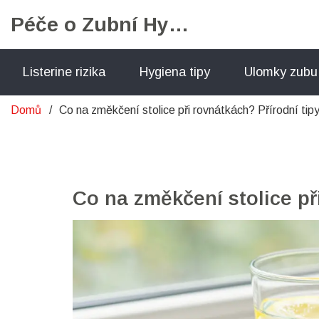
Péče o Zubní Hygienu
Listerine rizika
Hygiena tipy
Ulomky zubu
Domů
Co na změkčení stolice při rovnátkách? Přírodní tipy
Co na změkčení stolice při