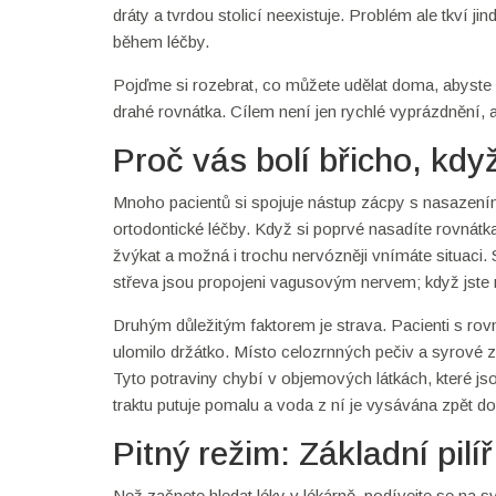
dráty a tvrdou stolicí neexistuje. Problém ale tkví 
během léčby.
Pojďme si rozebrat, co můžete udělat doma, abyste se
drahé rovnátka. Cílem není jen rychlé vyprázdnění, 
Proč vás bolí břicho, kdy
Mnoho pacientů si spojuje nástup zácpy s nasazením
ortodontické léčby. Když si poprvé nasadíte rovnátk
žvýkat a možná i trochu nervózněji vnímáte situaci.
střeva jsou propojeni vagusovým nervem; když jste n
Druhým důležitým faktorem je strava. Pacienti s rovn
ulomilo držátko. Místo celozrnných pečiv a syrové 
Tyto potraviny chybí v objemových látkách, které j
traktu putuje pomalu a voda z ní je vysávána zpět d
Pitný režim: Základní pilíř
Než začnete hledat léky v lékárně, podívejte se na 