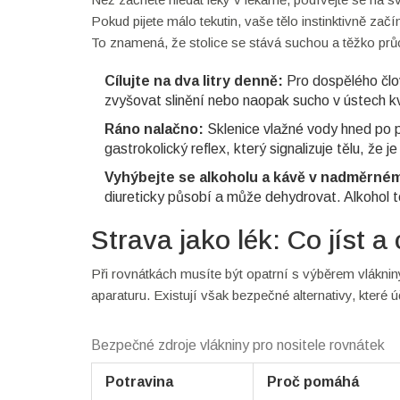
Pokud pijete málo tekutin, vaše tělo instinktivně zač
To znamená, že stolice se stává suchou a těžko prů
Cílujte na dva litry denně:
Pro dospělého člo
zvyšovat slinění nebo naopak sucho v ústech kvů
Ráno nalačno:
Sklenice vlažné vody hned po p
gastrokolický reflex, který signalizuje tělu, že j
Vyhýbejte se alkoholu a kávě v nadměrné
diureticky působí a může dehydrovat. Alkohol t
Strava jako lék: Co jíst a
Při rovnátkách musíte být opatrní s výběrem vlákni
aparaturu. Existují však bezpečné alternativy, které ú
Bezpečné zdroje vlákniny pro nositele rovnátek
Potravina
Proč pomáhá