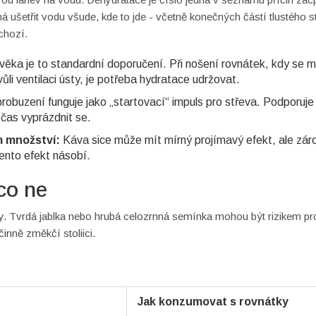
íná ušetřit vodu všude, kde to jde - včetně konečných částí tlustého s
chozí.
věka je to standardní doporučení. Při nošení rovnátek, kdy se 
li ventilaci ústy, je potřeba hydratace udržovat.
robuzení funguje jako „startovací“ impuls pro střeva. Podporuje
e čas vyprázdnit se.
m množství:
Káva sice může mít mírný projímavý efekt, ale zár
ento efekt násobí.
 co ne
ny. Tvrdá jablka nebo hrubá celozrnná semínka mohou být rizikem pr
činně změkčí stoliici.
Jak konzumovat s rovnátky