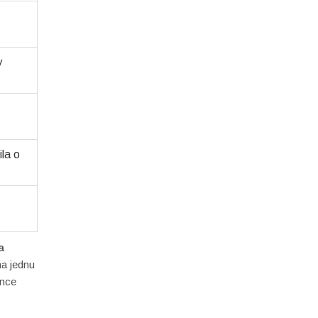
y
la o
a
na jednu
once