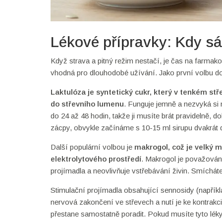
Lékové přípravky: Kdy sá
Když strava a pitný režim nestačí, je čas na farmako
vhodná pro dlouhodobé užívání. Jako první volbu do
Laktulóza
je
syntetický cukr, který v tenkém stř
do střevního lumenu
. Funguje jemně a nezvyká si n
do 24 až 48 hodin, takže ji musíte brát pravidelně,
zácpy, obvykle začínáme s 10-15 ml sirupu dvakrát 
Další populární volbou je
makrogol
, což je
velký m
elektrolytového prostředí
. Makrogol je považován 
projímadla a neovlivňuje vstřebávání živin. Smícháte
Stimulační projímadla obsahující sennosidy (napřík
nervová zakončení ve střevech a nutí je ke kontrakci
přestane samostatně poradit. Pokud musíte tyto léky 