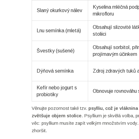
Kyselina mléčná pod
Slaný okurkový nálev
mikrofloru
Obsahují slizovité lát
Lnu semínka (mletá)
stoliici
Obsahují sorbitol, př
Švestky (sušené)
projímavým účinkem
Dýňová semínka
Zdroj zdravých tuků 
Kefír nebo jogurt s
Obnovuje rovnováhu s
probiotiky
Věnujte pozornost také tzv.
psylliu
, což je
vláknina
zvětšuje objem stolice
. Psyllium je skvělá volba,
věc: psyllium musíte zapít velkým množstvím vody.
zhoršit.