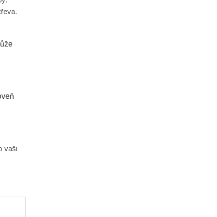
třeva.
může
oveň
o vaši