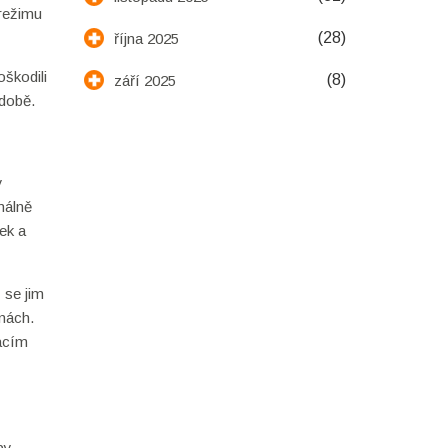
 režimu
(28)
října 2025
oškodili
(8)
září 2025
odobě.
y
málně
ek a
 se jim
nách.
vacím
py.