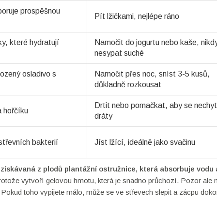
poruje prospěšnou
Pít lžičkami, nejlépe ráno
ky, které hydratují
Namočit do jogurtu nebo kaše, nikd
nesypat suché
irozený osladivo s
Namočit přes noc, sníst 3-5 kusů,
důkladně rozkousat
Drtit nebo pomačkat, aby se nechyti
a hořčíku
dráty
třevních bakterií
Jíst lžící, ideálně jako svačinu
 získávaná z plodů plantážní ostružnice, která absorbuje vodu 
 protože vytvoří gelovou hmotu, která je snadno průchozí. Pozor ale 
 Pokud toho vypijete málo, může se ve střevech slepit a zácpu dok