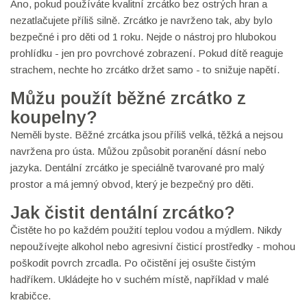
Ano, pokud používáte kvalitní zrcátko bez ostrých hran a
nezatlačujete příliš silně. Zrcátko je navrženo tak, aby bylo
bezpečné i pro děti od 1 roku. Nejde o nástroj pro hlubokou
prohlídku - jen pro povrchové zobrazení. Pokud dítě reaguje
strachem, nechte ho zrcátko držet samo - to snižuje napětí.
Můžu použít běžné zrcátko z
koupelny?
Neměli byste. Běžné zrcátka jsou příliš velká, těžká a nejsou
navržena pro ústa. Můžou způsobit poranění dásní nebo
jazyka. Dentální zrcátko je speciálně tvarované pro malý
prostor a má jemný obvod, který je bezpečný pro děti.
Jak čistit dentální zrcátko?
Čistěte ho po každém použití teplou vodou a mýdlem. Nikdy
nepoužívejte alkohol nebo agresivní čisticí prostředky - mohou
poškodit povrch zrcadla. Po očistění jej osušte čistým
hadříkem. Ukládejte ho v suchém místě, například v malé
krabičce.