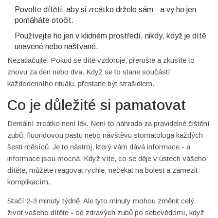
Povolte dítěti, aby si zrcátko drželo sám - a vy ho jen
pomáháte otočit.
Používejte ho jen v klidném prostředí, nikdy, když je dítě
unavené nebo naštvané.
Nezatlačujte. Pokud se dítě vzdoruje, přerušte a zkusíte to
znovu za den nebo dva. Když se to stane součástí
každodenního rituálu, přestane být strašidlem.
Co je důležité si pamatovat
Dentální zrcátko není lék. Není to náhrada za pravidelné čištění
zubů, fluoridovou pastu nebo návštěvu stomatologa každých
šesti měsíců. Je to nástroj, který vám dává informace - a
informace jsou mocná. Když víte, co se děje v ústech vašeho
dítěte, můžete reagovat rychle, nečekat na bolest a zamezit
komplikacím.
Stačí 2-3 minuty týdně. Ale tyto minuty mohou změnit celý
život vašeho dítěte - od zdravých zubů po sebevědomí, když