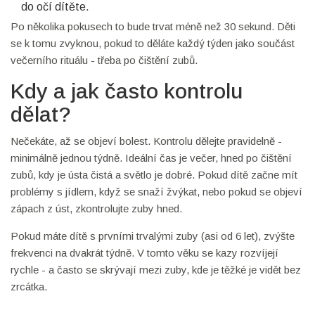
do očí dítěte.
Po několika pokusech to bude trvat méně než 30 sekund. Děti
se k tomu zvyknou, pokud to děláte každý týden jako součást
večerního rituálu - třeba po čištění zubů.
Kdy a jak často kontrolu
dělat?
Nečekáte, až se objeví bolest. Kontrolu dělejte pravidelně -
minimálně jednou týdně. Ideální čas je večer, hned po čištění
zubů, kdy je ústa čistá a světlo je dobré. Pokud dítě začne mít
problémy s jídlem, když se snaží žvýkat, nebo pokud se objeví
zápach z úst, zkontrolujte zuby hned.
Pokud máte dítě s prvními trvalými zuby (asi od 6 let), zvýšte
frekvenci na dvakrát týdně. V tomto věku se kazy rozvíjejí
rychle - a často se skrývají mezi zuby, kde je těžké je vidět bez
zrcátka.