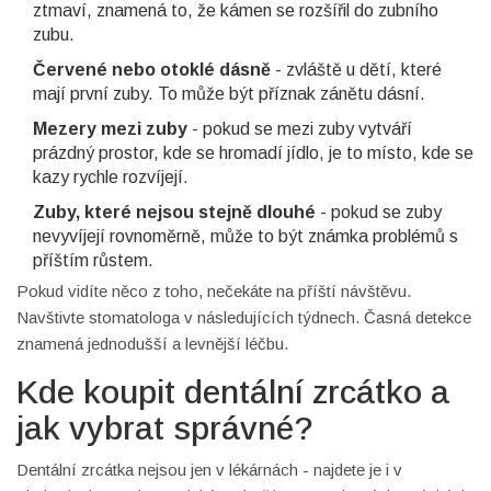
ztmaví, znamená to, že kámen se rozšířil do zubního
zubu.
Červené nebo otoklé dásně
- zvláště u dětí, které
mají první zuby. To může být příznak zánětu dásní.
Mezery mezi zuby
- pokud se mezi zuby vytváří
prázdný prostor, kde se hromadí jídlo, je to místo, kde se
kazy rychle rozvíjejí.
Zuby, které nejsou stejně dlouhé
- pokud se zuby
nevyvíjejí rovnoměrně, může to být známka problémů s
příštím růstem.
Pokud vidíte něco z toho, nečekáte na příští návštěvu.
Navštivte stomatologa v následujících týdnech. Časná detekce
znamená jednodušší a levnější léčbu.
Kde koupit dentální zrcátko a
jak vybrat správné?
Dentální zrcátka nejsou jen v lékárnách - najdete je i v