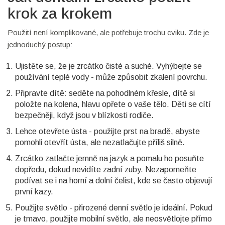
krok za krokem
Použití není komplikované, ale potřebuje trochu cviku. Zde je
jednoduchý postup:
Ujistěte se, že je zrcátko čisté a suché. Vyhýbejte se
používání teplé vody - může způsobit zkalení povrchu.
Připravte dítě: seděte na pohodlném křesle, dítě si
položte na kolena, hlavu opřete o vaše tělo. Děti se cítí
bezpečněji, když jsou v blízkosti rodiče.
Lehce otevřete ústa - použijte prst na bradě, abyste
pomohli otevřít ústa, ale nezatlačujte příliš silně.
Zrcátko zatlačte jemně na jazyk a pomalu ho posuňte
dopředu, dokud nevidíte zadní zuby. Nezapomeňte
podívat se i na horní a dolní čelist, kde se často objevují
první kazy.
Použijte světlo - přirozené denní světlo je ideální. Pokud
je tmavo, použijte mobilní světlo, ale neosvětlojte přímo