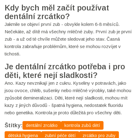
Kdy bych měl začít používat
dentální zrcátko?
Jakmile se objeví první zub - obvykle kolem 6-8 měsíců.
Nečekáte, až dítě má všechny mléčné zuby. První zub je první
zub - a už od té chvíle můžete sledovat jeho stav. Časná
kontrola zabraňuje problémům, které se mohou rozvíjet v
tichosti.
Je dentální zrcátko potřeba i pro
děti, které nejí sladkosti?
Ano. Kazy nevznikají jen z cukru. Kyseliny v potravách, jako
jsou ovoce, chléb, sušenky nebo mléčné výrobky, také mohou
způsobit demineralizaci. Děti, které nejí sladkosti, mohou mít
kazy z jiných důvodů - špatná hygiena, nedostatek fluoridu
nebo genetika. Kontrola je proto důležitá pro všechny děti.
Štítky:
dentální zrcátko
kontrola zubů dětí
dětská hygiena
zubní péče dětí
zrcátko pro zuby