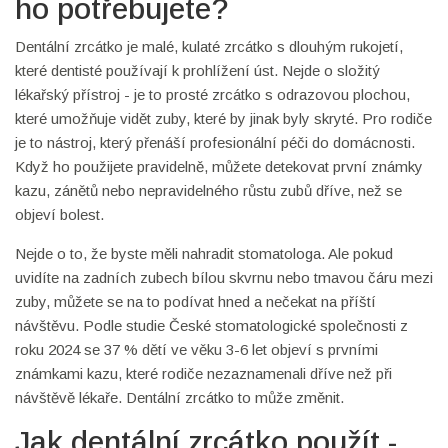
ho potřebujete?
Dentální zrcátko je malé, kulaté zrcátko s dlouhým rukojetí,
které dentisté používají k prohlížení úst. Nejde o složitý
lékařský přístroj - je to prosté zrcátko s odrazovou plochou,
které umožňuje vidět zuby, které by jinak byly skryté. Pro rodiče
je to nástroj, který přenáší profesionální péči do domácnosti.
Když ho použijete pravidelně, můžete detekovat první známky
kazu, zánětů nebo nepravidelného růstu zubů dříve, než se
objeví bolest.
Nejde o to, že byste měli nahradit stomatologa. Ale pokud
uvidíte na zadních zubech bílou skvrnu nebo tmavou čáru mezi
zuby, můžete se na to podívat hned a nečekat na příští
návštěvu. Podle studie České stomatologické společnosti z
roku 2024 se 37 % dětí ve věku 3-6 let objeví s prvními
známkami kazu, které rodiče nezaznamenali dříve než při
návštěvě lékaře. Dentální zrcátko to může změnit.
Jak dentální zrcátko použít -