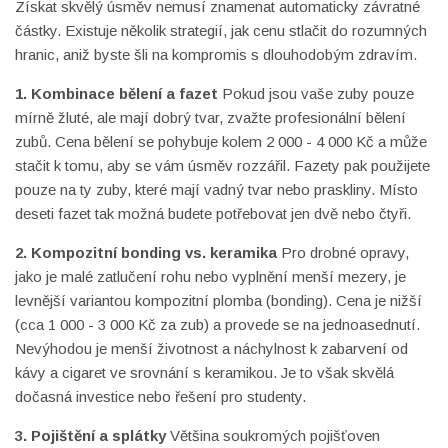
Získat skvělý úsměv nemusí znamenat automaticky závratné
částky. Existuje několik strategií, jak cenu stlačit do rozumných
hranic, aniž byste šli na kompromis s dlouhodobým zdravím.
1. Kombinace bělení a fazet
Pokud jsou vaše zuby pouze
mírně žluté, ale mají dobrý tvar, zvažte profesionální bělení
zubů. Cena bělení se pohybuje kolem 2 000 - 4 000 Kč a může
stačit k tomu, aby se vám úsměv rozzářil. Fazety pak použijete
pouze na ty zuby, které mají vadný tvar nebo praskliny. Místo
deseti fazet tak možná budete potřebovat jen dvě nebo čtyři.
2. Kompozitní bonding vs. keramika
Pro drobné opravy,
jako je malé zatlučení rohu nebo vyplnění menší mezery, je
levnější variantou kompozitní plomba (bonding). Cena je nižší
(cca 1 000 - 3 000 Kč za zub) a provede se na jednoasednutí.
Nevýhodou je menší životnost a náchylnost k zabarvení od
kávy a cigaret ve srovnání s keramikou. Je to však skvělá
dočasná investice nebo řešení pro studenty.
3. Pojištění a splátky
Většina soukromých pojišťoven