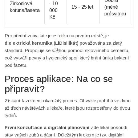
Dobrá
Zirkoniová
- 10
V
15 - 25 let
(méně
koruna/faseta
000
průsvitná)
Kč
Pro přední zuby, kde je estetika na prvním místě, je
dielektrická keramika (LiDisilikát)
považována za zlatý
standard. Propojuje se s琺hou pomocí sklovinného cementu,
což vytváří pevný a hygienický spoj, který brání úniku bakterií
pod fazetu.
Proces aplikace: Na co se
připravit?
Získání fazet není okamžitý proces. Obvykle probíhá ve dvou
až třech návštěvách u lékaře, které jsou rozprostřeny do dvou
týdnů.
První konzultace a digitální plánování
Zde lékař posoudí
stav vašich zubů a dásní. Důležitým krokem je tzv. digitální