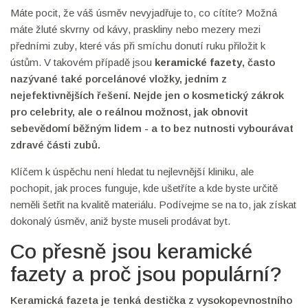
Máte pocit, že váš úsměv nevyjadřuje to, co cítíte? Možná
máte žluté skvrny od kávy, praskliny nebo mezery mezi
předními zuby, které vás při smíchu donutí ruku přiložit k
ústům. V takovém případě jsou
keramické fazety
, často
nazývané také
porcelánové vložky
, jedním z
nejefektivnějších řešení. Nejde jen o kosmetický zákrok
pro celebrity, ale o reálnou možnost, jak obnovit
sebevědomí běžným lidem - a to bez nutnosti vybourávat
zdravé části zubů.
Klíčem k úspěchu není hledat tu nejlevnější kliniku, ale
pochopit, jak proces funguje, kde ušetříte a kde byste určitě
neměli šetřit na kvalitě materiálu. Podívejme se na to, jak získat
dokonalý úsměv, aniž byste museli prodávat byt.
Co přesně jsou keramické
fazety a proč jsou populární?
Keramická fazeta
je tenká destička z vysokopevnostního