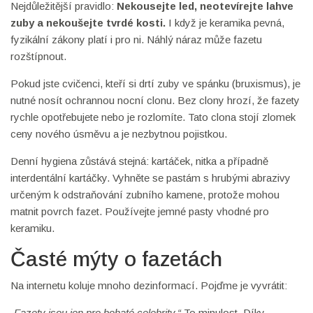
Nejdůležitější pravidlo:
Nekousejte led, neotevírejte lahve
zuby a nekoušejte tvrdé kosti.
I když je keramika pevná,
fyzikální zákony platí i pro ni. Náhlý náraz může fazetu
rozštípnout.
Pokud jste cvičenci, kteří si drtí zuby ve spánku (bruxismus), je
nutné nosít ochrannou nocní clonu. Bez clony hrozí, že fazety
rychle opotřebujete nebo je rozlomíte. Tato clona stojí zlomek
ceny nového úsměvu a je nezbytnou pojistkou.
Denní hygiena zůstává stejná: kartáček, nitka a případně
interdentální kartáčky. Vyhněte se pastám s hrubými abrazivy
určeným k odstraňování zubního kamene, protože mohou
matnit povrch fazet. Používejte jemné pasty vhodné pro
keramiku.
Časté mýty o fazetách
Na internetu koluje mnoho dezinformací. Pojďme je vyvrátit:
„Fazety jsou jen pro bohaté celebrity.“
To minulost. Díky