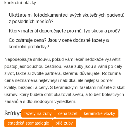
konkrétní otázky:
Ukážete mi fotodokumentaci svých skutečných pacientů
z posledních měsíců?
Který materiál doporučujete pro můj typ skusu a proč?
Co zahrnuje cena? Jsou v ceně dočasné fazety a
kontrolní prohlídky?
Nepodepisujte smlouvu, pokud vám lékař nedokáže vysvětlit
postup jednoduchou češtinou. Vaše zuby jsou s vámi po celý
život, takže si zvolte partnera, kterému důvěřujete. Rozumná
cena neznamená nejlevnější nabídka, ale nejlepší poměr
kvality, bezpečí a ceny. S keramickými fazetami můžete získat
úsměv, který budete chtít ukazovat světu, a to bez bolestivých
zásahů a s dlouhodobým výsledkem.
Štítky:
fazety na zuby
cena fazet
keramické vložky
estetická stomatologie
bílé zuby