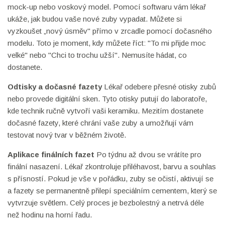
mock-up nebo voskový model. Pomocí softwaru vám lékař
ukáže, jak budou vaše nové zuby vypadat. Můžete si
vyzkoušet „nový úsměv" přímo v zrcadle pomocí dočasného
modelu. Toto je moment, kdy můžete říct: "To mi přijde moc
velké" nebo "Chci to trochu užší". Nemusíte hádat, co
dostanete.
Odtisky a dočasné fazety
Lékař odebere přesné otisky zubů
nebo provede digitální sken. Tyto otisky putují do laboratoře,
kde technik ručně vytvoří vaši keramiku. Mezitím dostanete
dočasné fazety, které chrání vaše zuby a umožňují vám
testovat nový tvar v běžném životě.
Aplikace finálních fazet
Po týdnu až dvou se vrátíte pro
finální nasazení. Lékař zkontroluje přiléhavost, barvu a souhlas
s přísností. Pokud je vše v pořádku, zuby se očistí, aktivují se
a fazety se permanentně přilepí speciálním cementem, který se
vytvrzuje světlem. Celý proces je bezbolestný a netrvá déle
než hodinu na horní řadu.