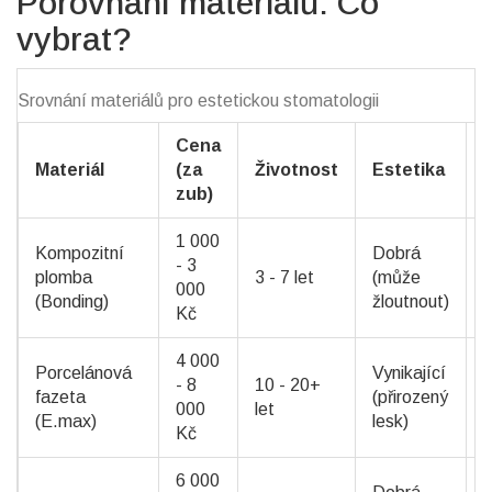
Porovnání materiálů: Co
vybrat?
Srovnání materiálů pro estetickou stomatologii
Cena
Materiál
(za
Životnost
Estetika
zub)
1 000
Kompozitní
Dobrá
- 3
plomba
3 - 7 let
(může
000
(Bonding)
žloutnout)
Kč
4 000
Porcelánová
Vynikající
- 8
10 - 20+
fazeta
(přirozený
000
let
(E.max)
lesk)
Kč
6 000