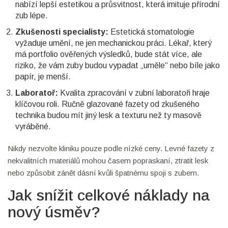
nabízí lepší estetikou a průsvitnost, která imituje přírodní
zub lépe.
Zkušenosti specialisty:
Estetická stomatologie
vyžaduje umění, ne jen mechanickou práci. Lékař, který
má portfolio ověřených výsledků, bude stát více, ale
riziko, že vám zuby budou vypadat „uměle“ nebo bíle jako
papír, je menší.
Laboratoř:
Kvalita zpracování v zubní laboratoři hraje
klíčovou roli. Ručně glazované fazety od zkušeného
technika budou mít jiný lesk a texturu než ty masově
vyráběné.
Nikdy nezvolte kliniku pouze podle nízké ceny. Levné fazety z
nekvalitních materiálů mohou časem popraskaní, ztratit lesk
nebo způsobit zánět dásní kvůli špatnému spoji s zubem.
Jak snížit celkové náklady na
nový úsměv?