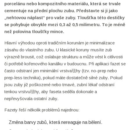
porcelánu nebo kompozitního materiálu, která se trvale
cementuje na přední plochu zubu. Představte si ji jako
„nehtovou náplast“ pro vaše zuby. Tloušťka této destičky
se pohybuje obvykle mezi 0,3 až 0,5 milimetru. To je méně
než polovina tloušťky mince.
Hlavní výhodou oproti tradičním korunám je minimalizace
zásahu do vlastního zubu. U klasické koruny musíte zub
výrazně brousit, což oslabuje strukturu a může vést k citlivosti
či potřebě kořenového kanálku v budoucnu. Při aplikaci fazet se
často odstraní jen minimální vrstva琺hy (tzv. no-prep nebo
prep-less technika), pokud máte dostatečně silné zuby. Pokud
jsou zuby již poškozené nebo tmavé, zubní lékař odstraní
tenkou vrstvu琺hy, aby faseta seděla dokonale a
nepřevyšovala ostatní zuby.
Fazety řeší několik problémů najednou:
Změna barvy zubů, která nereaguje na bělení.