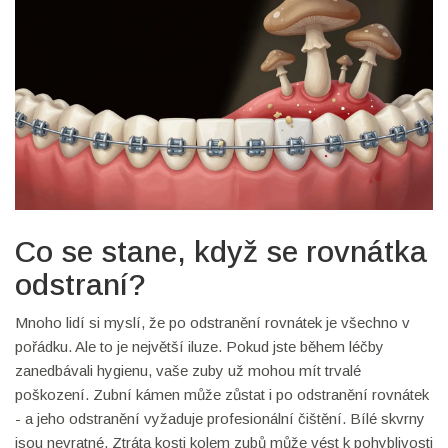
Co se stane, když se rovnátka
odstraní?
Mnoho lidí si myslí, že po odstranění rovnátek je všechno v
pořádku. Ale to je největší iluze. Pokud jste během léčby
zanedbávali hygienu, vaše zuby už mohou mít trvalé
poškození. Zubní kámen může zůstat i po odstranění rovnátek
- a jeho odstranění vyžaduje profesionální čištění. Bílé skvrny
jsou nevratné. Ztráta kosti kolem zubů může vést k pohyblivosti