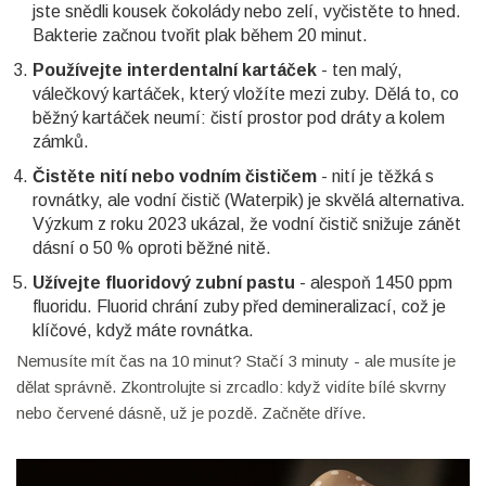
jste snědli kousek čokolády nebo zelí, vyčistěte to hned.
Bakterie začnou tvořit plak během 20 minut.
Používejte interdentalní kartáček
- ten malý,
válečkový kartáček, který vložíte mezi zuby. Dělá to, co
běžný kartáček neumí: čistí prostor pod dráty a kolem
zámků.
Čistěte nití nebo vodním čističem
- nití je těžká s
rovnátky, ale vodní čistič (Waterpik) je skvělá alternativa.
Výzkum z roku 2023 ukázal, že vodní čistič snižuje zánět
dásní o 50 % oproti běžné nitě.
Užívejte fluoridový zubní pastu
- alespoň 1450 ppm
fluoridu. Fluorid chrání zuby před demineralizací, což je
klíčové, když máte rovnátka.
Nemusíte mít čas na 10 minut? Stačí 3 minuty - ale musíte je
dělat správně. Zkontrolujte si zrcadlo: když vidíte bílé skvrny
nebo červené dásně, už je pozdě. Začněte dříve.