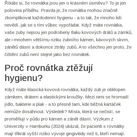
Říkáte si, že rovnátka jsou jen o krásném úsměvu? To je jen
polovina příběhu. Pravda je, že rovnátka mohou značně
zkomplikovat každodenní hygienu - a to tak, že mnoho lidí
nevědí, jak se s tím vůbec vypořádat. Když máte rovnátka,
vaše zuby nejsou jen podrobeny tlaku kovových drátů a zámků,
ale i mnohem většímu riziku zubního kámen, kávových skvrn,
zánětů dásní a dokonce ztráty zubů. A to všechno jen proto, že
čištění zubů není stejné jako bez rovnátek.
Proč rovnátka ztěžují
hygienu?
Když máte klasická kovová rovnátka, každý zub je obklopen
zámkem, drátem a elastickými kroužky. Mezi nimi se hromadí
jídlo, bakterie a plak - a to přesně tam, kde běžná kartáček
nemůže dosáhnout. Výsledek? Místa, která se nečistí, se
proměňují v půdu pro kámen a zánět dásní. Výzkum z
Univerzity v Hamburku (2024) ukázal, že pacienti s rovnátky
mají třikrát vyšší riziko vývoje gingivitidy než ti, kteří nemají.