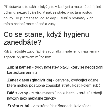
Představte si to takhle: když jste v kuchyni a máte nádobí plné
výkrmu, nezakrýváte ho. A pak se ptáte, proč tam rostou
houby. To je přesně to, co se děje u zubů s rovnátky - jen
místo nádobí máte dásně a zuby.
Co se stane, když hygienu
zanedbáte?
Když nečistíte zuby řádně s rovnátky, nejde jen o nepříjemný
zápach. Výsledkem může být:
Zubní kámen
- tvrdý návrstev plaku, který se neodstraní
kartáčkem ani nití
Zánět dásní (gingivitida)
- červené, krvácející dásně,
které mohou postupně způsobit ztrátu kosti kolem zubů
Bílé skvrny
- ztráta minerálů na zubech, které zůstávají
navždy jako nekrásné značky
Ztráta zubů
- v extrémních případech, kdy zánět