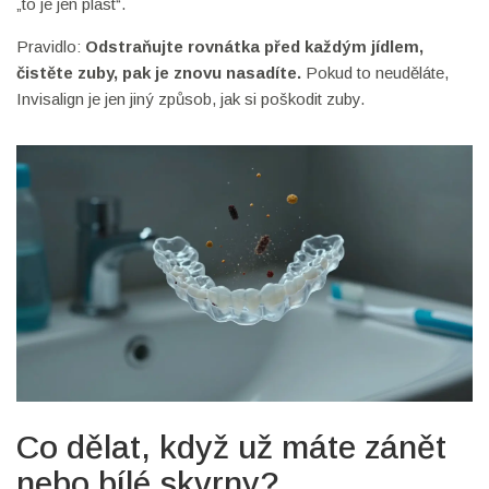
„to je jen plast“.
Pravidlo:
Odstraňujte rovnátka před každým jídlem,
čistěte zuby, pak je znovu nasadíte.
Pokud to neuděláte,
Invisalign je jen jiný způsob, jak si poškodit zuby.
Co dělat, když už máte zánět
nebo bílé skvrny?