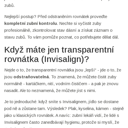
zubů.
Nejlepší postup? Před odstraněním rovnátek proveďte
kompletní zubní kontrolu
. Nechte si vyčistit zuby
profesionálně, zkontrolovat stav dásní a získat záznam o
stavu zubů. To vám pomůže poznat, co potřebujete dělat dál.
Když máte jen transparentní
rovnátka (Invisalign)?
Nejde o to, že transparentní rovnátka jsou „lepší“ - jde o to, že
jsou
odstraňovatelná
. To znamená, že můžete čistit zuby
normálně - kartáčkem, nití, vodním čističem - a pak je znovu
nasadit. Ale to neznamená, že můžete jíst s nimi.
Je to jednoduché: když sníte s Invisalignem, jídlo se dostane
pod ně a zůstane tam. Výsledek? Plak, kyselina, kámen - stejně
jako u klasických rovnátek. A navíc: zubní lekáři vidí, že lidé s
Invisalignem často zanedbávají hygienu, protože si myslí, že