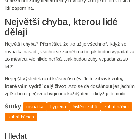
si
nezničili zuby
během léčby rovnátky. A to je to, co většina
lidí zapomíná.
Největší chyba, kterou lidé
dělají
Největší chyba? Přemýšlet, že „to už je všechno“. Když se
rovnátka nasadí, všichni se zaměří na to, jak budou vypadat za
18 měsíců. Ale nikdo neříká: „Jak budou zuby vypadat za 20
let?“
Nejlepší výsledek není krásný úsměv. Je to
zdravé zuby,
které vám vydrží celý život
. A to se dá dosáhnout jen jedním
způsobem: pečlivou hygienou každý den - i když je to nudit.
Štítky:
rovnátka
hygiena
čištění zubů
zubní náčiní
zubní kámen
Hledat