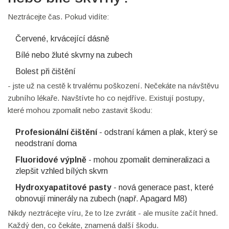
Neztrácejte čas. Pokud vidíte:
Červené, krvácející dásně
Bílé nebo žluté skvrny na zubech
Bolest při čištění
- jste už na cestě k trvalému poškození. Nečekáte na návštěvu
zubního lékaře. Navštívte ho co nejdříve. Existují postupy,
které mohou zpomalit nebo zastavit škodu:
Profesionální čištění
- odstraní kámen a plak, který se
neodstraní doma
Fluoridové výplně
- mohou zpomalit demineralizaci a
zlepšit vzhled bílých skvrn
Hydroxyapatitové pasty
- nová generace past, které
obnovují minerály na zubech (např. Apagard M8)
Nikdy neztrácejte víru, že to lze zvrátit - ale musíte začít hned.
Každý den, co čekáte, znamená další škodu.