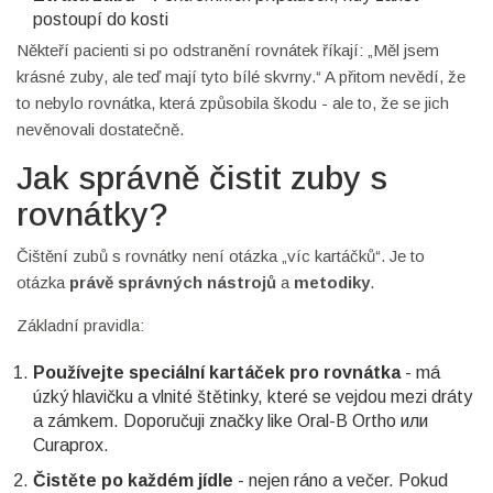
postoupí do kosti
Někteří pacienti si po odstranění rovnátek říkají: „Měl jsem
krásné zuby, ale teď mají tyto bílé skvrny.“ A přitom nevědí, že
to nebylo rovnátka, která způsobila škodu - ale to, že se jich
nevěnovali dostatečně.
Jak správně čistit zuby s
rovnátky?
Čištění zubů s rovnátky není otázka „víc kartáčků“. Je to
otázka
právě správných nástrojů
a
metodiky
.
Základní pravidla:
Používejte speciální kartáček pro rovnátka
- má
úzký hlavičku a vlnité štětinky, které se vejdou mezi dráty
a zámkem. Doporučuji značky like Oral-B Ortho или
Curaprox.
Čistěte po každém jídle
- nejen ráno a večer. Pokud