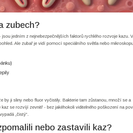
na zubech?
 - jsou jedním z nejnebezpečnějších faktorů rychlého rozvoje kazu. V
í pohled. Ale zubař je vidí pomocí speciálního světla nebo mikroskop
pánku)
epily
 by ji sliny nebo fluor vyčistily. Bakterie tam zůstanou, množí se a
 kaz se rozvíjí zevnitř - bez jakéhokoli viditelného poškození na po
vypadá „čistý“.
pomalili nebo zastavili kaz?