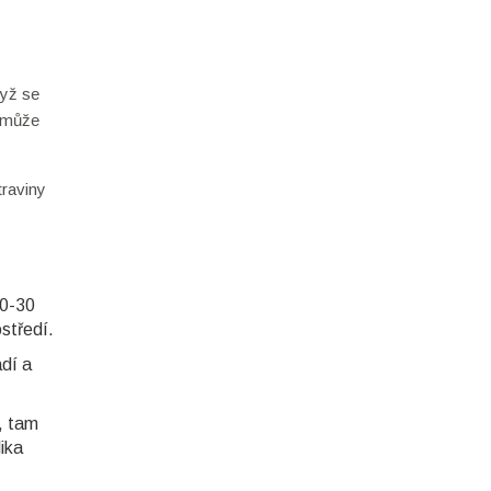
dyž se
z může
traviny
20-30
středí.
adí a
, tam
ika