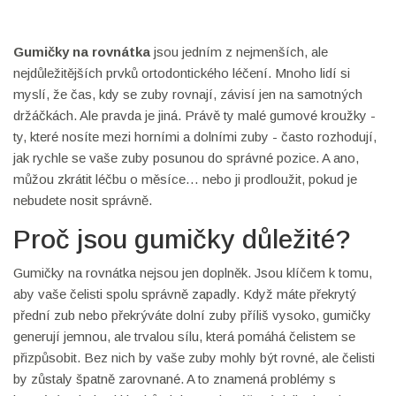
Gumičky na rovnátka
jsou jedním z nejmenších, ale
nejdůležitějších prvků ortodontického léčení. Mnoho lidí si
myslí, že čas, kdy se zuby rovnají, závisí jen na samotných
držáčkách. Ale pravda je jiná. Právě ty malé gumové kroužky -
ty, které nosíte mezi horními a dolními zuby - často rozhodují,
jak rychle se vaše zuby posunou do správné pozice. A ano,
můžou zkrátit léčbu o měsíce… nebo ji prodloužit, pokud je
nebudete nosit správně.
Proč jsou gumičky důležité?
Gumičky na rovnátka nejsou jen doplněk. Jsou klíčem k tomu,
aby vaše čelisti spolu správně zapadly. Když máte překrytý
přední zub nebo překrýváte dolní zuby příliš vysoko, gumičky
generují jemnou, ale trvalou sílu, která pomáhá čelistem se
přizpůsobit. Bez nich by vaše zuby mohly být rovné, ale čelisti
by zůstaly špatně zarovnané. A to znamená problémy s