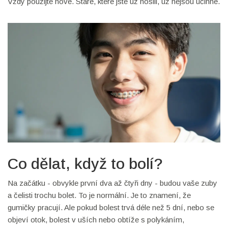
Vždy použijte nové. Staré, které jste už nosili, už nejsou účinné.
Co dělat, když to bolí?
Na začátku - obvykle první dva až čtyři dny - budou vaše zuby
a čelisti trochu bolet. To je normální. Je to znamení, že
gumičky pracují. Ale pokud bolest trvá déle než 5 dní, nebo se
objeví otok, bolest v uších nebo obtíže s polykáním,