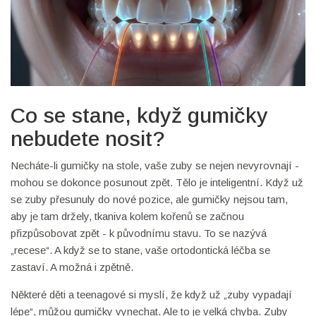
Co se stane, když gumičky
nebudete nosit?
Necháte-li gumičky na stole, vaše zuby se nejen nevyrovnají -
mohou se dokonce posunout zpět. Tělo je inteligentní. Když už
se zuby přesunuly do nové pozice, ale gumičky nejsou tam,
aby je tam držely, tkaniva kolem kořenů se začnou
přizpůsobovat zpět - k původnímu stavu. To se nazývá
„recese“. A když se to stane, vaše ortodontická léčba se
zastaví. A možná i zpětně.
Některé děti a teenagové si myslí, že když už „zuby vypadají
lépe“, můžou gumičky vynechat. Ale to je velká chyba. Zuby