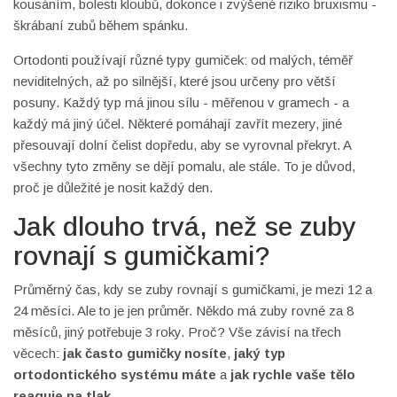
kousáním, bolesti kloubů, dokonce i zvýšené riziko bruxismu -
škrábaní zubů během spánku.
Ortodonti používají různé typy gumiček: od malých, téměř
neviditelných, až po silnější, které jsou určeny pro větší
posuny. Každý typ má jinou sílu - měřenou v gramech - a
každý má jiný účel. Některé pomáhají zavřít mezery, jiné
přesouvají dolní čelist dopředu, aby se vyrovnal překryt. A
všechny tyto změny se dějí pomalu, ale stále. To je důvod,
proč je důležité je nosit každý den.
Jak dlouho trvá, než se zuby
rovnají s gumičkami?
Průměrný čas, kdy se zuby rovnají s gumičkami, je mezi 12 a
24 měsíci. Ale to je jen průměr. Někdo má zuby rovné za 8
měsíců, jiný potřebuje 3 roky. Proč? Vše závisí na třech
věcech:
jak často gumičky nosíte
,
jaký typ
ortodontického systému máte
a
jak rychle vaše tělo
reaguje na tlak
.