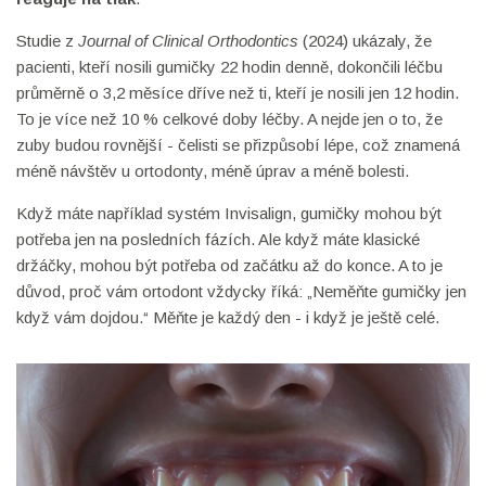
Studie z
Journal of Clinical Orthodontics
(2024) ukázaly, že
pacienti, kteří nosili gumičky 22 hodin denně, dokončili léčbu
průměrně o 3,2 měsíce dříve než ti, kteří je nosili jen 12 hodin.
To je více než 10 % celkové doby léčby. A nejde jen o to, že
zuby budou rovnější - čelisti se přizpůsobí lépe, což znamená
méně návštěv u ortodonty, méně úprav a méně bolesti.
Když máte například systém Invisalign, gumičky mohou být
potřeba jen na posledních fázích. Ale když máte klasické
držáčky, mohou být potřeba od začátku až do konce. A to je
důvod, proč vám ortodont vždycky říká: „Neměňte gumičky jen
když vám dojdou.“ Měňte je každý den - i když je ještě celé.