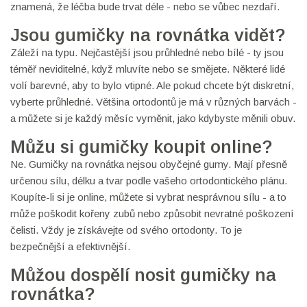
znamená, že léčba bude trvat déle - nebo se vůbec nezdaří.
Jsou gumičky na rovnátka vidět?
Záleží na typu. Nejčastější jsou průhledné nebo bílé - ty jsou
téměř neviditelné, když mluvíte nebo se smějete. Některé lidé
volí barevné, aby to bylo vtipné. Ale pokud chcete být diskretní,
vyberte průhledné. Většina ortodontů je má v různých barvách -
a můžete si je každý měsíc vyměnit, jako kdybyste měnili obuv.
Můžu si gumičky koupit online?
Ne. Gumičky na rovnátka nejsou obyčejné gumy. Mají přesně
určenou sílu, délku a tvar podle vašeho ortodontického plánu.
Koupíte-li si je online, můžete si vybrat nesprávnou sílu - a to
může poškodit kořeny zubů nebo způsobit nevratné poškození
čelisti. Vždy je získávejte od svého ortodonty. To je
bezpečnější a efektivnější.
Můžou dospělí nosit gumičky na
rovnátka?