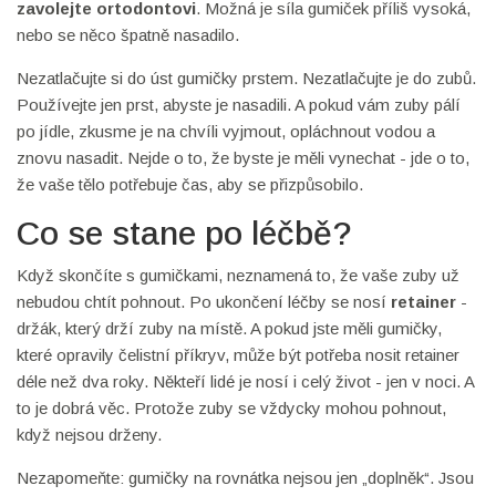
zavolejte ortodontovi
. Možná je síla gumiček příliš vysoká,
nebo se něco špatně nasadilo.
Nezatlačujte si do úst gumičky prstem. Nezatlačujte je do zubů.
Používejte jen prst, abyste je nasadili. A pokud vám zuby pálí
po jídle, zkusme je na chvíli vyjmout, opláchnout vodou a
znovu nasadit. Nejde o to, že byste je měli vynechat - jde o to,
že vaše tělo potřebuje čas, aby se přizpůsobilo.
Co se stane po léčbě?
Když skončíte s gumičkami, neznamená to, že vaše zuby už
nebudou chtít pohnout. Po ukončení léčby se nosí
retainer
-
držák, který drží zuby na místě. A pokud jste měli gumičky,
které opravily čelistní příkryv, může být potřeba nosit retainer
déle než dva roky. Někteří lidé je nosí i celý život - jen v noci. A
to je dobrá věc. Protože zuby se vždycky mohou pohnout,
když nejsou drženy.
Nezapomeňte: gumičky na rovnátka nejsou jen „doplněk“. Jsou