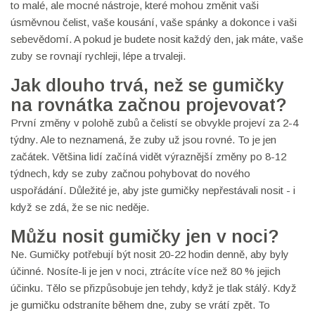
to malé, ale mocné nástroje, které mohou změnit vaši
úsměvnou čelist, vaše kousání, vaše spánky a dokonce i vaši
sebevědomí. A pokud je budete nosit každý den, jak máte, vaše
zuby se rovnají rychleji, lépe a trvaleji.
Jak dlouho trvá, než se gumičky
na rovnátka začnou projevovat?
První změny v polohě zubů a čelistí se obvykle projeví za 2-4
týdny. Ale to neznamená, že zuby už jsou rovné. To je jen
začátek. Většina lidí začíná vidět výraznější změny po 8-12
týdnech, kdy se zuby začnou pohybovat do nového
uspořádání. Důležité je, aby jste gumičky nepřestávali nosit - i
když se zdá, že se nic neděje.
Můžu nosit gumičky jen v noci?
Ne. Gumičky potřebují být nosit 20-22 hodin denně, aby byly
účinné. Nosíte-li je jen v noci, ztrácíte více než 80 % jejich
účinku. Tělo se přizpůsobuje jen tehdy, když je tlak stálý. Když
je gumičku odstraníte během dne, zuby se vrátí zpět. To