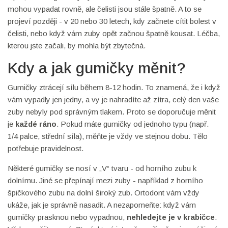
mohou vypadat rovně, ale čelisti jsou stále špatně. A to se
projeví později - v 20 nebo 30 letech, kdy začnete cítit bolest v
čelisti, nebo když vám zuby opět začnou špatně kousat. Léčba,
kterou jste začali, by mohla být zbytečná.
Kdy a jak gumičky měnit?
Gumičky ztrácejí sílu během 8-12 hodin. To znamená, že i když
vám vypadly jen jedny, a vy je nahradíte až zítra, celý den vaše
zuby nebyly pod správným tlakem. Proto se doporučuje měnit
je
každé ráno
. Pokud máte gumičky od jednoho typu (např.
1/4 palce, střední síla), měňte je vždy ve stejnou dobu. Tělo
potřebuje pravidelnost.
Některé gumičky se nosí v „V“ tvaru - od horního zubu k
dolnímu. Jiné se přepínají mezi zuby - například z horního
špičkového zubu na dolní široký zub. Ortodont vám vždy
ukáže, jak je správně nasadit. A nezapomeňte: když vám
gumičky prasknou nebo vypadnou,
nehledejte je v krabičce
.