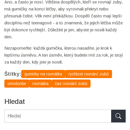
Ano, a často je nosí. Většina dospělých, kteří se rovnají zuby,
má gumičky na konci léčby, aby vyrovnali překryt nebo
přesunuli čelist. Věk není překážkou. Dospělí často mají lepší
disciplínu než teenagové - a to znamená, že jejich léčba může
být dokonce rychlejší. Důležité je jen, abyste je nosili každý
den.
Nezapomeňte: každá gumička, kterou nasadíte, je krok k
lepšímu úsměvu. A ten úsměv, který budete mít za rok, je stojí
za každý den, kdy jste je nosili.
Štítky:
gumičky na rovnátka
rychlost rovnání zubů
ortodontie
rovnátka
čas rovnání zubů
Hledat