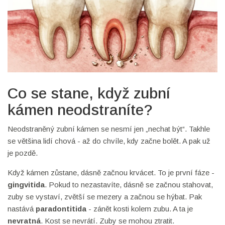
Co se stane, když zubní
kámen neodstraníte?
Neodstraněný zubní kámen se nesmí jen „nechat být“. Takhle
se většina lidí chová - až do chvíle, kdy začne bolět. A pak už
je pozdě.
Když kámen zůstane, dásně začnou krvácet. To je první fáze -
gingvitida
. Pokud to nezastavíte, dásně se začnou stahovat,
zuby se vystaví, zvětší se mezery a začnou se hýbat. Pak
nastává
paradontitida
- zánět kosti kolem zubu. A ta je
nevratná
. Kost se nevrátí. Zuby se mohou ztratit.