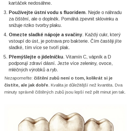
kartáček nedosáhne.
Používejte ústní vodu s fluoridem
. Nejde o náhradu
za čištění, ale o doplněk. Pomáhá zpevnit sklovinku a
snižuje riziko tvorby plaku.
Omezte sladké nápoje a svačiny
. Každý cukr, který
vstoupí do úst, je potrava pro bakterie. Čím častěji jíte
sladké, tím více se tvoří plak.
Přemýšlejte o jídelníčku
. Vitamín C, vápník a D
podporují zdraví dásní. Jezte více zeleniny, ovoce,
mléčných výrobků a ryb.
Nezapomeňte:
čištění zubů není o tom, kolikrát si je
čistíte, ale jak dobře
. Kvalita je důležitější než kvantita. Dva
minuty správně čištěných zubů jsou lepší než pět minut jen tak.