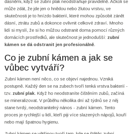
dásněmi, když se zubní plak neodstraňuje pravidelně. Ačkoli se
může zdát, že jde jen o hnědou nebo žlutou vrstvu, ve
skutečnosti je to hnízdo bakterií, které mohou způsobit zánět
dásní, ztrátu zubů a dokonce ovlivnit celkové zdraví. Mnoho
lidí si myslí, že si ho můžou odstranit doma pomocí různých
domácích prostředků, ale skutečnost je jednodušší:
zubní
kámen se dá odstranit jen profesionálně
.
Co je zubní kámen a jak se
vůbec vytváří?
Zubní kámen není něco, co se objeví najednou. Vzniká
postupně. Každý den se na zubech tvoří tenká vrstva bakterií -
tzv.
zubní plak
. Když ho neodstraníte čištěním zubů, začíná
se mineralizovat. V průběhu několika dní až týdnů se z něj
stane tvrdý, neodstranitelný nános - zubní kámen. Tento
proces je rychlejší u lidí, kteří piji více slazených nápojů, kouří
nebo mají špatnou hygienu.
Zubní kámen se většinou tvoří tam, kde se štětěc zubní