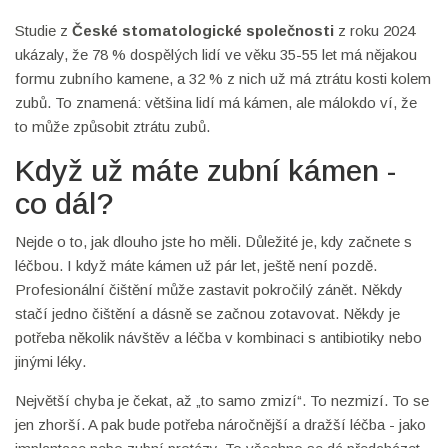
Studie z
České stomatologické společnosti
z roku 2024
ukázaly, že 78 % dospělých lidí ve věku 35-55 let má nějakou
formu zubního kamene, a 32 % z nich už má ztrátu kosti kolem
zubů. To znamená: většina lidí má kámen, ale málokdo ví, že
to může způsobit ztrátu zubů.
Když už máte zubní kámen -
co dál?
Nejde o to, jak dlouho jste ho měli. Důležité je, kdy začnete s
léčbou. I když máte kámen už pár let, ještě není pozdě.
Profesionální čištění může zastavit pokročilý zánět. Někdy
stačí jedno čištění a dásně se začnou zotavovat. Někdy je
potřeba několik návštěv a léčba v kombinaci s antibiotiky nebo
jinými léky.
Největší chyba je čekat, až „to samo zmizí“. To nezmizí. To se
jen zhorší. A pak bude potřeba náročnější a dražší léčba - jako