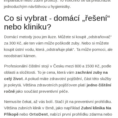
implantace nebo zubní protézy. To všechno se dá předcházet
jednoduchým návštěvou u hygienistky.
Co si vybrat - domácí „řešení“
nebo kliniku?
Domácí metody jsou jen iluze. Můžete si koupit „odstraňovač“
za 300 Kč, ale ten vám může poškodit zuby. Nebo si můžete
koupit ústní vodu, která „odstraňuje plak“. Ta může pomoci, ale
neodstraní kámen.
Profesionální čištění stojí v Česku mezi 800 a 1500 Kč, podle
oblasti a složitosti. To je cena, která vám
zachrání zuby na
celý život
. A pokud máte zdravotní pojištění, část této služby
je pokrytá. Většina zdravotních pojišťoven platí
jedno čištění
ročně
jako součást preventivní péče.
Nemusíte čekat, až vás bolí. Stačí jít na preventivní prohlídku.
Většina zubních klinik v Brně, jako například
Zubní klinika Na
Příkopě
nebo
OrtoDent
, nabízí první prohlídku zdarma nebo