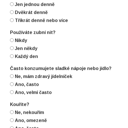
Jen jednou denně
Dvěkrát denně
Třikrát denně nebo více
Používáte zubní nit?
Nikdy
Jen někdy
Každý den
Často konzumujete sladké nápoje nebo jídlo?
Ne, mám zdravý jídelníček
Ano, často
Ano, velmi často
Kouříte?
Ne, nekouřím
Ano, omezeně