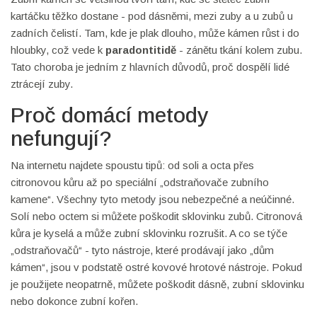
kartáčku těžko dostane - pod dásněmi, mezi zuby a u zubů u
zadních čelistí. Tam, kde je plak dlouho, může kámen růst i do
hloubky, což vede k
paradontitidě
- zánětu tkání kolem zubu.
Tato choroba je jedním z hlavních důvodů, proč dospělí lidé
ztrácejí zuby.
Proč domácí metody
nefungují?
Na internetu najdete spoustu tipů: od soli a octa přes
citronovou kůru až po speciální „odstraňovače zubního
kamene“. Všechny tyto metody jsou nebezpečné a neúčinné.
Solí nebo octem si můžete poškodit sklovinku zubů. Citronová
kůra je kyselá a může zubní sklovinku rozrušit. A co se týče
„odstraňovačů“ - tyto nástroje, které prodávají jako „dům
kámen“, jsou v podstatě ostré kovové hrotové nástroje. Pokud
je použijete neopatrně, můžete poškodit dásně, zubní sklovinku
nebo dokonce zubní kořen.