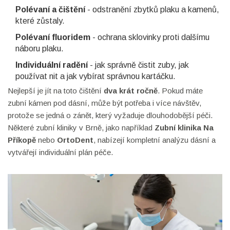
Polévaní a čištění
- odstranění zbytků plaku a kamenů,
které zůstaly.
Polévaní fluoridem
- ochrana sklovinky proti dalšímu
náboru plaku.
Individuální radění
- jak správně čistit zuby, jak
používat nit a jak vybírat správnou kartáčku.
Nejlepší je jít na toto čištění
dva krát ročně
. Pokud máte
zubní kámen pod dásní, může být potřeba i více návštěv,
protože se jedná o zánět, který vyžaduje dlouhodobější péči.
Některé zubní kliniky v Brně, jako například
Zubní klinika Na
Příkopě
nebo
OrtoDent
, nabízejí kompletní analýzu dásní a
vytvářejí individuální plán péče.