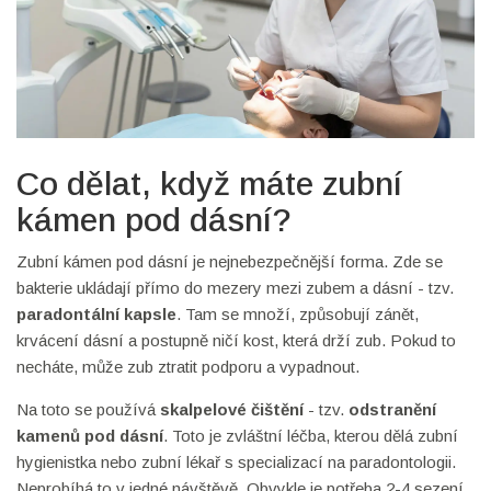
Co dělat, když máte zubní
kámen pod dásní?
Zubní kámen pod dásní je nejnebezpečnější forma. Zde se
bakterie ukládají přímo do mezery mezi zubem a dásní - tzv.
paradontální kapsle
. Tam se množí, způsobují zánět,
krvácení dásní a postupně ničí kost, která drží zub. Pokud to
necháte, může zub ztratit podporu a vypadnout.
Na toto se používá
skalpelové čištění
- tzv.
odstranění
kamenů pod dásní
. Toto je zvláštní léčba, kterou dělá zubní
hygienistka nebo zubní lékař s specializací na paradontologii.
Neprobíhá to v jedné návštěvě. Obvykle je potřeba 2-4 sezení,