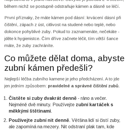
během nichž se postupně odstraňuje kámen a dásně se léčí.
První příznaky, že máte kámen pod dásní: krvácení dásní při
čištění, zápach z úst, citlivost na studené nebo teplé, nebo
dokonce pohyblivé zuby. Pokud to zaznamenáte, nečekáte -
jděte k hygienistce. Čím dříve začnete léčit, tím větší šance
máte, že zuby zachráníte.
Co můžete dělat doma, abyste
zubní kámen předešli?
Nejlepší léčba zubního kamene je jeho předcházení. A to jde
jen jedním způsobem:
pravidelné a správné čištění zubů
.
Čistěte si zuby dvakrát denně
- ráno a večer.
Nejméně dvě minuty. Používejte
zubní kartáček s
měkkými štětinami
.
Používejte zubní nit denně
. Většina lidí si čistí zuby,
ale zapomíná na mezery. Nit odstraní plak tam, kde