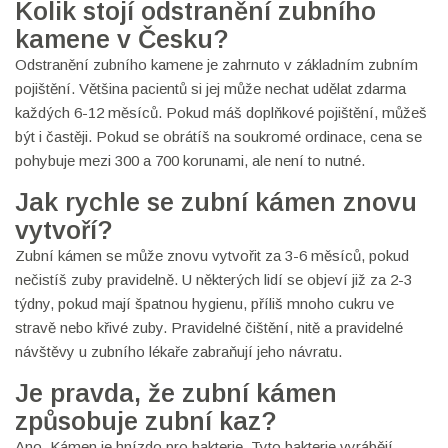
Kolik stojí odstranění zubního
kamene v Česku?
Odstranění zubního kamene je zahrnuto v základním zubním
pojištění. Většina pacientů si jej může nechat udělat zdarma
každých 6-12 měsíců. Pokud máš doplňkové pojištění, můžeš
být i častěji. Pokud se obrátíš na soukromé ordinace, cena se
pohybuje mezi 300 a 700 korunami, ale není to nutné.
Jak rychle se zubní kámen znovu
vytvoří?
Zubní kámen se může znovu vytvořit za 3-6 měsíců, pokud
nečistíš zuby pravidelně. U některých lidí se objeví již za 2-3
týdny, pokud mají špatnou hygienu, příliš mnoho cukru ve
stravě nebo křivé zuby. Pravidelné čištění, nitě a pravidelné
návštěvy u zubního lékaře zabraňují jeho návratu.
Je pravda, že zubní kámen
způsobuje zubní kaz?
Ano. Kámen je hnízdo pro bakterie. Tyto bakterie vyrábějí