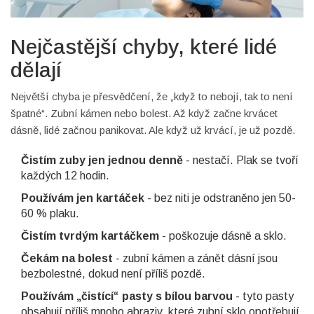
Nejčastější chyby, které lidé
dělají
Největší chyba je přesvědčení, že „když to nebojí, tak to není
špatné“. Zubní kámen nebo bolest. Až když začne krvácet
dásně, lidé začnou panikovat. Ale když už krvácí, je už pozdě.
Čistím zuby jen jednou denně
- nestačí. Plak se tvoří
každých 12 hodin.
Používám jen kartáček
- bez niti je odstraněno jen 50-
60 % plaku.
Čistím tvrdým kartáčkem
- poškozuje dásně a sklo.
Čekám na bolest
- zubní kámen a zánět dásní jsou
bezbolestné, dokud není příliš pozdě.
Používám „čistící“ pasty s bílou barvou
- tyto pasty
obsahují příliš mnoho abraziv, které zubní sklo opotřebují.