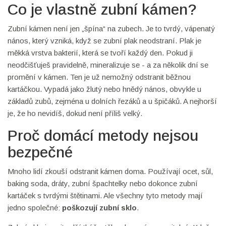
Co je vlastně zubní kámen?
Zubní kámen není jen „špína“ na zubech. Je to tvrdý, vápenatý
nános, který vzniká, když se zubní plak neodstraní. Plak je
měkká vrstva bakterií, která se tvoří každý den. Pokud ji
neodčišťuješ pravidelně, mineralizuje se - a za několik dní se
promění v kámen. Ten je už nemožný odstranit běžnou
kartáčkou. Vypadá jako žlutý nebo hnědý nános, obvykle u
základů zubů, zejména u dolních řezáků a u špičáků. A nejhorší
je, že ho nevidíš, dokud není příliš velký.
Proč domácí metody nejsou
bezpečné
Mnoho lidí zkouší odstranit kámen doma. Používají ocet, sůl,
baking soda, dráty, zubní špachtelky nebo dokonce zubní
kartáček s tvrdými štětinami. Ale všechny tyto metody mají
jedno společné:
poškozují zubní sklo
.