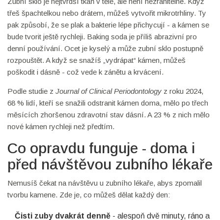
Zubní sklo je nejtvrdší tkáň v těle, ale není nezranitelné. Když
třeš špachtelkou nebo drátem, můžeš vytvořit mikrotrhliny. Ty
pak způsobí, že se plak a bakterie lépe přichycují - a kámen se
bude tvorit ještě rychleji. Baking soda je příliš abrazivní pro
denní používání. Ocet je kyselý a může zubní sklo postupně
rozpouštět. A když se snažíš „vydrápat“ kámen, můžeš
poškodit i dásně - což vede k zánětu a krvácení.
Podle studie z
Journal of Clinical Periodontology
z roku 2024,
68 % lidí, kteří se snažili odstranit kámen doma, mělo po třech
měsících zhoršenou zdravotní stav dásní. A 23 % z nich mělo
nové kámen rychleji než předtím.
Co opravdu funguje - doma i
před návštěvou zubního lékaře
Nemusíš čekat na návštěvu u zubního lékaře, abys zpomalil
tvorbu kamene. Zde je, co můžeš dělat každý den:
Čisti zuby dvakrát denně
- alespoň dvě minuty, ráno a