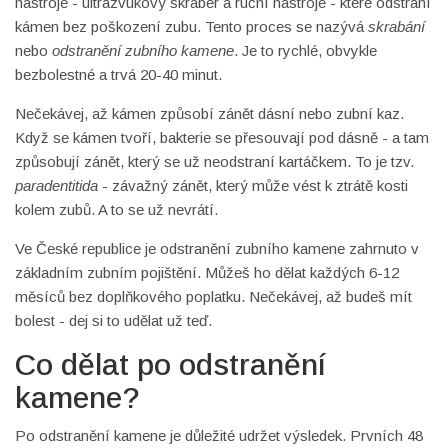
nástroje - ultrazvukový skraber a ruční nástroje - které odstraní
kámen bez poškození zubu. Tento proces se nazývá
skrabání
nebo
odstranění zubního kamene
. Je to rychlé, obvykle
bezbolestné a trvá 20-40 minut.
Nečekávej, až kámen způsobí zánět dásní nebo zubní kaz.
Když se kámen tvoří, bakterie se přesouvají pod dásně - a tam
způsobují zánět, který se už neodstraní kartáčkem. To je tzv.
paradentitida
- závažný zánět, který může vést k ztrátě kosti
kolem zubů. A to se už nevrátí.
Ve České republice je odstranění zubního kamene zahrnuto v
základním zubním pojištění. Můžeš ho dělat každých 6-12
měsíců bez doplňkového poplatku. Nečekávej, až budeš mít
bolest - dej si to udělat už teď.
Co dělat po odstranění
kamene?
Po odstranění kamene je důležité udržet výsledek. Prvních 48