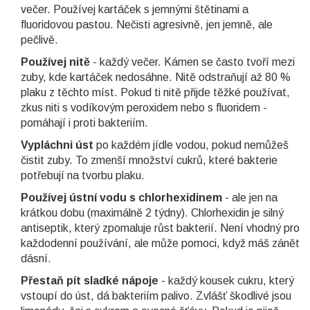
večer. Používej kartáček s jemnými štětinami a
fluoridovou pastou. Nečisti agresivně, jen jemně, ale
pečlivě.
Používej nitě
- každý večer. Kámen se často tvoří mezi
zuby, kde kartáček nedosáhne. Nitě odstraňují až 80 %
plaku z těchto míst. Pokud ti nitě přijde těžké používat,
zkus niti s vodíkovým peroxidem nebo s fluoridem -
pomáhají i proti bakteriím.
Vypláchni úst
po každém jídle vodou, pokud nemůžeš
čistit zuby. To zmenší množství cukrů, které bakterie
potřebují na tvorbu plaku.
Používej ústní vodu s chlorhexidinem
- ale jen na
krátkou dobu (maximálně 2 týdny). Chlorhexidin je silný
antiseptik, který zpomaluje růst bakterií. Není vhodný pro
každodenní používání, ale může pomoci, když máš zánět
dásní.
Přestaň pít sladké nápoje
- každý kousek cukru, který
vstoupí do úst, dá bakteriím palivo. Zvlášť škodlivé jsou