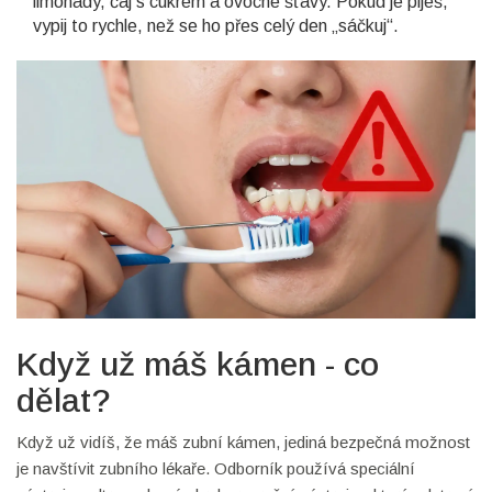
limonády, čaj s cukrem a ovocné šťávy. Pokud je piješ,
vypij to rychle, než se ho přes celý den „sáčkuj“.
Když už máš kámen - co
dělat?
Když už vidíš, že máš zubní kámen, jediná bezpečná možnost
je navštívit zubního lékaře. Odborník používá speciální