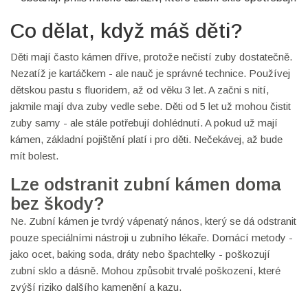
Co dělat, když máš děti?
Děti mají často kámen dříve, protože nečistí zuby dostatečně.
Nezatíž je kartáčkem - ale nauč je správné technice. Používej
dětskou pastu s fluoridem, až od věku 3 let. A začni s nití,
jakmile mají dva zuby vedle sebe. Děti od 5 let už mohou čistit
zuby samy - ale stále potřebují dohlédnutí. A pokud už mají
kámen, základní pojištění platí i pro děti. Nečekávej, až bude
mít bolest.
Lze odstranit zubní kámen doma
bez škody?
Ne. Zubní kámen je tvrdý vápenatý nános, který se dá odstranit
pouze speciálními nástroji u zubního lékaře. Domácí metody -
jako ocet, baking soda, dráty nebo špachtelky - poškozují
zubní sklo a dásně. Mohou způsobit trvalé poškození, které
zvýší riziko dalšího kamenění a kazu.