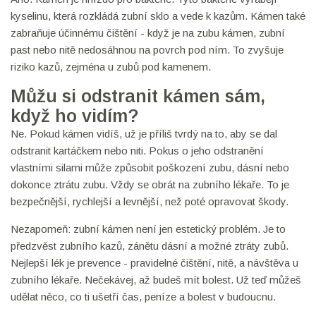
kyselinu, která rozkládá zubní sklo a vede k kazům. Kámen také
zabraňuje účinnému čištění - když je na zubu kámen, zubní
past nebo nitě nedosáhnou na povrch pod ním. To zvyšuje
riziko kazů, zejména u zubů pod kamenem.
Můžu si odstranit kámen sám,
když ho vidím?
Ne. Pokud kámen vidíš, už je příliš tvrdý na to, aby se dal
odstranit kartáčkem nebo niti. Pokus o jeho odstranění
vlastními silami může způsobit poškození zubu, dásní nebo
dokonce ztrátu zubu. Vždy se obrát na zubního lékaře. To je
bezpečnější, rychlejší a levnější, než poté opravovat škody.
Nezapomeň: zubní kámen není jen estetický problém. Je to
předzvěst zubního kazů, zánětu dásní a možné ztráty zubů.
Nejlepší lék je prevence - pravidelné čištění, nitě, a návštěva u
zubního lékaře. Nečekávej, až budeš mít bolest. Už teď můžeš
udělat něco, co ti ušetří čas, peníze a bolest v budoucnu.