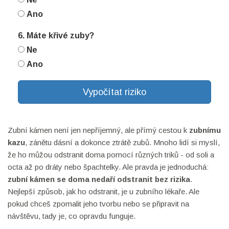
Ano
6. Máte křivé zuby?
Ne
Ano
Vypočítat riziko
Zubní kámen není jen nepříjemný, ale přímý cestou k
zubnímu
kazu
, zánětu dásní a dokonce ztrátě zubů. Mnoho lidí si myslí,
že ho můžou odstranit doma pomocí různých triků - od soli a
octa až po dráty nebo špachtelky. Ale pravda je jednoduchá:
zubní kámen se doma nedaří odstranit bez rizika
.
Nejlepší způsob, jak ho odstranit, je u zubního lékaře. Ale
pokud chceš zpomalit jeho tvorbu nebo se připravit na
návštěvu, tady je, co opravdu funguje.