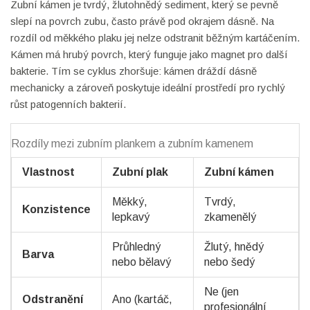
Zubní kámen je tvrdý, žlutohnědý sediment, který se pevně
slepí na povrch zubu, často právě pod okrajem dásně. Na
rozdíl od měkkého plaku jej nelze odstranit běžným kartáčením.
Kámen má hrubý povrch, který funguje jako magnet pro další
bakterie. Tím se cyklus zhoršuje: kámen dráždí dásně
mechanicky a zároveň poskytuje ideální prostředí pro rychlý
růst patogenních bakterií.
Rozdíly mezi zubním plankem a zubním kamenem
Vlastnost
Zubní plak
Zubní kámen
Měkký,
Tvrdý,
Konzistence
lepkavý
zkamenělý
Průhledný
Žlutý, hnědý
Barva
nebo bělavý
nebo šedý
Ne (jen
Odstranění
Ano (kartáč,
profesionální