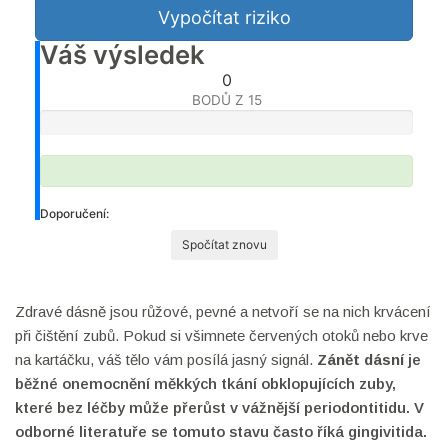
Vypočítat riziko
Váš výsledek
0
BODŮ Z 15
Doporučení:
Spočítat znovu
Zdravé dásně jsou růžové, pevné a netvoří se na nich krvácení
při čištění zubů. Pokud si všimnete červených otoků nebo krve
na kartáčku, váš tělo vám posílá jasný signál.
Zánět dásní
je
běžné onemocnění měkkých tkání obklopujících zuby,
které bez léčby může přerůst v vážnější periodontitidu
. V
odborné literatuře se tomuto stavu často říká
gingivitida
.