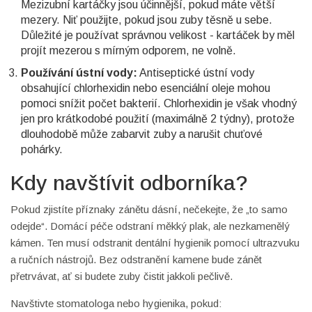
Mezizubní kartáčky jsou účinnější, pokud máte větší
mezery. Niť použijte, pokud jsou zuby těsně u sebe.
Důležité je používat správnou velikost - kartáček by měl
projít mezerou s mírným odporem, ne volně.
Používání ústní vody:
Antiseptické ústní vody
obsahující chlorhexidin nebo esenciální oleje mohou
pomoci snížit počet bakterií. Chlorhexidin je však vhodný
jen pro krátkodobé použití (maximálně 2 týdny), protože
dlouhodobě může zabarvit zuby a narušit chuťové
pohárky.
Kdy navštívit odborníka?
Pokud zjistíte příznaky zánětu dásní, nečekejte, že „to samo
odejde“. Domácí péče odstraní měkký plak, ale nezkamenělý
kámen. Ten musí odstranit dentální hygienik pomocí ultrazvuku
a ručních nástrojů. Bez odstranění kamene bude zánět
přetrvávat, ať si budete zuby čistit jakkoli pečlivě.
Navštivte stomatologa nebo hygienika, pokud: