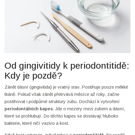
Od gingivitidy k periodontitidě:
Kdy je pozdě?
Zánět dásní (gingivitida) je vratný stav. Postihuje pouze měkké
tkáně. Pokud však zánět přetrvává měsíce až roky, začne
postihovat i podpůrné struktury zubu. Dochází k vytvoření
periodontálních kapes
. Jde o mezery mezi zubem a dásní,
které se prohlubují. Do těchto kapes se dostávají hluboko
bakterie, které ničí vazivo a kost.
Když kost ustupuje, zubař mluví o
periodontitidě
. Na rozdíl