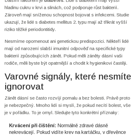
Dalším faktorem je
diabetes
. Lidé s diabetem mají vyšší
hladinu cukru v krvi a slinách, což podporuje růst bakterií.
Zároveň mají sníženou schopnost bojovat s infekcemi. Studie
ukazují, že lidé s diabetes mellitus 2. typu mají až třikrát vyšší
riziko těžké periodontitidy.
Nesmíme opomenout ani genetickou predispozici. Někteří lidé
mají od narození slabší imunitní odpověď na specifické typy
bakterií způsobujících zánět. Pokud měli záněty dásní vaši
rodiče, měli byste být opatrnější a chodit k hygienikovi častěji.
Varovné signály, které nesmíte
ignorovat
Zánět dásní se často rozvíjí pomalu a bez bolesti. Právě proto
je nebezpečný. Mnoho lidí si myslí, že pokud necítí bolest, vše
je v pořádku. To je omyl. Sledujte tyto konkrétní příznaky:
Krvácení při čištění:
Normálně zdravé dásně
nekrevácejí. Pokud vidíte krev na kartáčku, v dřevěnce