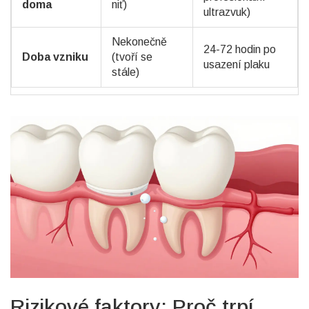
doma
niť)
ultrazvuk)
Nekonečně
24-72 hodin po
Doba vzniku
(tvoří se
usazení plaku
stále)
Rizikové faktory: Proč trpí