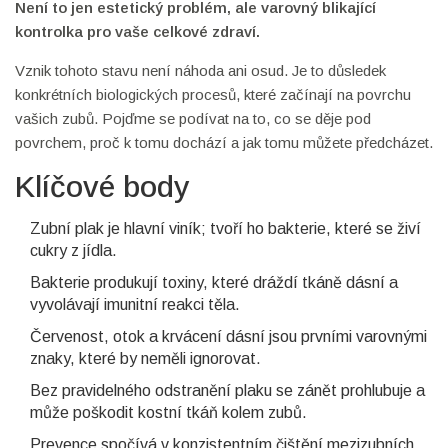
Není to jen estetický problém, ale varovný blikající
kontrolka pro vaše celkové zdraví.
Vznik tohoto stavu není náhoda ani osud. Je to důsledek
konkrétních biologických procesů, které začínají na povrchu
vašich zubů. Pojďme se podívat na to, co se děje pod
povrchem, proč k tomu dochází a jak tomu můžete předcházet.
Klíčové body
Zubní plak
je hlavní viník; tvoří ho bakterie, které se živí
cukry z jídla.
Bakterie produkují toxiny, které dráždí tkáně dásní a
vyvolávají imunitní reakci těla.
Červenost, otok a krvácení dásní jsou prvními varovnými
znaky, které by neměli ignorovat.
Bez pravidelného odstranění plaku se zánět prohlubuje a
může poškodit kostní tkáň kolem zubů.
Prevence spočívá v konzistentním čištění mezizubních