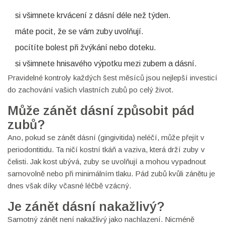
si všimnete krvácení z dásní déle než týden.
máte pocit, že se vám zuby uvolňují.
pocítíte bolest při žvýkání nebo doteku.
si všimnete hnisavého výpotku mezi zubem a dásní.
Pravidelné kontroly každých šest měsíců jsou nejlepší investicí
do zachování vašich vlastních zubů po celý život.
Může zánět dásní způsobit pád
zubů?
Ano, pokud se zánět dásní (gingivitida) neléčí, může přejít v
periodontitidu. Ta ničí kostní tkáň a vaziva, která drží zuby v
čelisti. Jak kost ubývá, zuby se uvolňují a mohou vypadnout
samovolně nebo při minimálním tlaku. Pád zubů kvůli zánětu je
dnes však díky včasné léčbě vzácný.
Je zánět dásní nakažlivý?
Samotný zánět není nakažlivý jako nachlazení. Nicméně