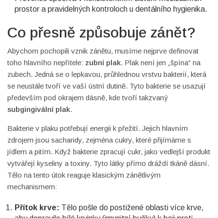
prostor a pravidelných kontroloch u dentálního hygienika.
Co přesně způsobuje zánět?
Abychom pochopili vznik zánětu, musíme nejprve definovat
toho hlavního nepřítele:
zubní plak
. Plak není jen „špína“ na
zubech. Jedná se o lepkavou, průhlednou vrstvu bakterií, která
se neustále tvoří ve vaší ústní dutině. Tyto bakterie se usazují
především pod okrajem dásně, kde tvoří takzvaný
subgingivální plak
.
Bakterie v plaku potřebují energii k přežití. Jejich hlavním
zdrojem jsou sacharidy, zejména cukry, které přijímáme s
jídlem a pitím. Když bakterie zpracují cukr, jako vedlejší produkt
vytvářejí kyseliny a toxiny. Tyto látky přímo dráždí tkáně dásní.
Tělo na tento útok reaguje klasickým zánětlivým
mechanismem:
Přítok krve:
Tělo pošle do postižené oblasti více krve,