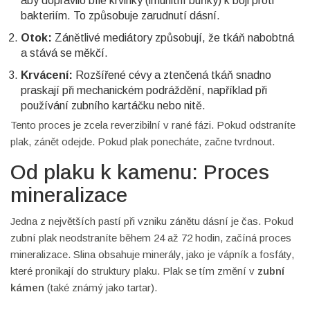
aby dopravilo bílé krvinky (imunitní buňky) k boji proti
bakteriím. To způsobuje zarudnutí dásní.
Otok:
Zánětlivé mediátory způsobují, že tkáň nabobtná
a stává se měkčí.
Krvácení:
Rozšířené cévy a ztenčená tkáň snadno
praskají při mechanickém podráždění, například při
používání zubního kartáčku nebo nitě.
Tento proces je zcela reverzibilní v rané fázi. Pokud odstraníte
plak, zánět odejde. Pokud plak ponecháte, začne tvrdnout.
Od plaku k kamenu: Proces
mineralizace
Jedna z největších pastí při vzniku zánětu dásní je čas. Pokud
zubní plak neodstraníte během 24 až 72 hodin, začíná proces
mineralizace. Slina obsahuje minerály, jako je vápník a fosfáty,
které pronikají do struktury plaku. Plak se tím změní v
zubní
kámen
(také známý jako tartar).