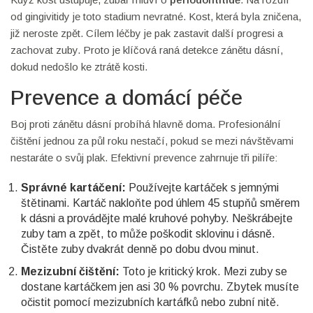
od gingivitidy je toto stadium nevratné. Kost, která byla zničena,
již neroste zpět. Cílem léčby je pak zastavit další progresi a
zachovat zuby. Proto je klíčová raná detekce zánětu dásní,
dokud nedošlo ke ztrátě kosti.
Prevence a domácí péče
Boj proti zánětu dásní probíhá hlavně doma. Profesionální
čištění jednou za půl roku nestačí, pokud se mezi návštěvami
nestaráte o svůj plak. Efektivní prevence zahrnuje tři pilíře:
Správné kartáčení:
Používejte kartáček s jemnými
štětinami. Kartáč nakloňte pod úhlem 45 stupňů směrem
k dásni a provádějte malé kruhové pohyby. Neškrábejte
zuby tam a zpět, to může poškodit sklovinu i dásně.
Čistěte zuby dvakrát denně po dobu dvou minut.
Mezizubní čištění:
Toto je kritický krok. Mezi zuby se
dostane kartáčkem jen asi 30 % povrchu. Zbytek musíte
očistit pomocí
mezizubních kartáfků
nebo
zubní nitě
.