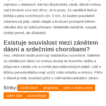
zejména v oblastech, kde byl dlouhodobý zánět, dásně mohou
začít krvácet více než dříve. Je to proto, že zánětlivá tkáň je
křehká a plná rozšířených cév. S tím, že budete pravidelně
odstranovat plak, zánět odejde a krvácení postupně během
několika dnů až týdnů přestane. Neklidněte kartáček, naopak
čistěte jemně, ale důsledně.
Existuje souvislost mezi zánětem
dásní a srdečními chorobami?
Ano, vědecké studie potvrzují statistickou souvislost. Bakterie
ze zánětlivých dásní se mohou dostat do krevního oběhu a
přispívat k zánětu cév a tvorbě aterosklerotických plaků. Lidé s
těžkou periodontitidou mají vyšší riziko infarktu a mrtvice. Péče
o dásně je tedy součástí péče o celé kardiovaskulární zdraví.
Štítky:
zánět dásní
gingivitida
péče o dutinu ústní
zubní plak
stomatologie