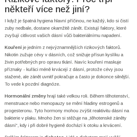
někteří více než jiní?
I když je špatná hygiena hlavní příčinou, ne každý, kdo si čistí
zuby nedbale, dostane okamžitě zánět. Existují faktory, které
zvyšují citlivost vašich dásní vůči bakteriálnímu napadení.
Kouření
je jedním z nejvýznamnějších rizikových faktorů.
Nikotin zužuje cévy v dásních, což snižuje přísun kyslíku a
živin potřebných pro opravu tkání. Navíc kouření maskuje
příznaky - kuřáci méně krvácejí z dásní, protože cévy jsou
stažené, ale zánět uvnitř pokračuje a často je dokonce silnější.
To vede k pozdní diagnóze.
Hormonální změny
hrají také velkou roli. Během těhotenství,
menstruace nebo menopauzy se mění hladiny estrogenů a
progesteronu. Tyto hormony mohou zvýšit reaktivitu dásní na
bakterie v plaku. Mnoho žen si stěžuje na „těhotenské záněty
dásní“, kdy i při dobré hygieně dochází k otoku a krvácení.