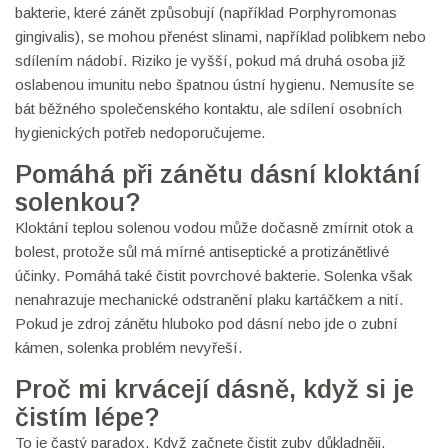
bakterie, které zánět způsobují (například Porphyromonas
gingivalis), se mohou přenést slinami, například polibkem nebo
sdílením nádobí. Riziko je vyšší, pokud má druhá osoba již
oslabenou imunitu nebo špatnou ústní hygienu. Nemusíte se
bát běžného společenského kontaktu, ale sdílení osobních
hygienických potřeb nedoporučujeme.
Pomáhá při zánětu dásní kloktání
solenkou?
Kloktání teplou solenou vodou může dočasně zmírnit otok a
bolest, protože sůl má mírné antiseptické a protizánětlivé
účinky. Pomáhá také čistit povrchové bakterie. Solenka však
nenahrazuje mechanické odstranění plaku kartáčkem a nití.
Pokud je zdroj zánětu hluboko pod dásní nebo jde o zubní
kámen, solenka problém nevyřeší.
Proč mi krvácejí dásně, když si je
čistím lépe?
To je častý paradox. Když začnete čistit zuby důkladněji,