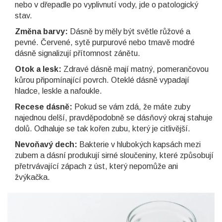
nebo v dřepadle po vyplivnutí vody, jde o patologický
stav.
Změna barvy:
Dásně by měly být světle růžové a
pevné. Červené, sytě purpurové nebo tmavě modré
dásně signalizují přítomnost zánětu.
Otok a lesk:
Zdravé dásně mají matný, pomerančovou
kůrou připomínající povrch. Oteklé dásně vypadají
hladce, leskle a nafoukle.
Recese dásně:
Pokud se vám zdá, že máte zuby
najednou delší, pravděpodobně se dásňový okraj stahuje
dolů. Odhaluje se tak kořen zubu, který je citlivější.
Nevoňavý dech:
Bakterie v hlubokých kapsách mezi
zubem a dásní produkují sirné sloučeniny, které způsobují
přetrvávající zápach z úst, který nepomůže ani
žvýkačka.