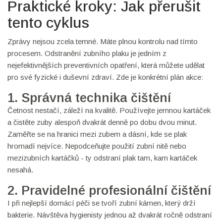
Praktické kroky: Jak přerušit
tento cyklus
Zprávy nejsou zcela temné. Máte plnou kontrolu nad tímto
procesem. Odstranění zubního plaku je jedním z
nejefektivnějších preventivních opatření, která můžete udělat
pro své fyzické i duševní zdraví. Zde je konkrétní plán akce:
1. Správná technika čištění
Četnost nestačí, záleží na kvalitě. Používejte jemnou kartáček
a čistěte zuby alespoň dvakrát denně po dobu dvou minut.
Zaměřte se na hranici mezi zubem a dásní, kde se plak
hromadí nejvíce. Nepodceňujte použití zubní nitě nebo
mezizubních kartáčků - ty odstraní plak tam, kam kartáček
nesahá.
2. Pravidelné profesionální čištění
I při nejlepší domácí péči se tvoří zubní kámen, který drží
bakterie. Návštěva hygienisty jednou až dvakrát ročně odstraní