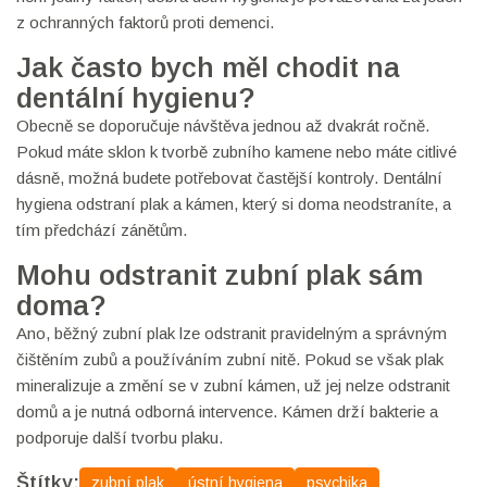
z ochranných faktorů proti demenci.
Jak často bych měl chodit na
dentální hygienu?
Obecně se doporučuje návštěva jednou až dvakrát ročně.
Pokud máte sklon k tvorbě zubního kamene nebo máte citlivé
dásně, možná budete potřebovat častější kontroly. Dentální
hygiena odstraní plak a kámen, který si doma neodstraníte, a
tím předchází zánětům.
Mohu odstranit zubní plak sám
doma?
Ano, běžný zubní plak lze odstranit pravidelným a správným
čištěním zubů a používáním zubní nitě. Pokud se však plak
mineralizuje a změní se v zubní kámen, už jej nelze odstranit
domů a je nutná odborná intervence. Kámen drží bakterie a
podporuje další tvorbu plaku.
Štítky:
zubní plak
ústní hygiena
psychika