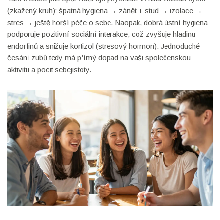
(zkažený kruh): špatná hygiena → zánět + stud → izolace →
stres → ještě horší péče o sebe. Naopak, dobrá ústní hygiena
podporuje pozitivní sociální interakce, což zvyšuje hladinu
endorfinů a snižuje kortizol (stresový hormon). Jednoduché
česání zubů tedy má přímý dopad na vaši společenskou
aktivitu a pocit sebejistoty.