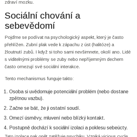
zdraví mozku.
Sociální chování a
sebevědomí
Pojďme se podívat na psychologický aspekt, který je často
přehlížen. Zubní plak vede k zápachu z úst (halitóze) a
žloutnutí zubů. I když si toho sami nevšimnete, okolí ano. Lidé
s viditelnými problémy se zuby nebo nepříjemným dechem
často omezují své sociální interakce.
Tento mechanismus funguje takto:
Osoba si uvědomuje potenciální problém (nebo dostane
zpětnou vazbu).
Začne se bát, že ji ostatní soudí.
Omezí úsměvy, mluvení nebo blízký kontakt.
Postupně dochází k sociální izolaci a poklesu sebeúcty.
Tato izolace pak opět zatěžuje psychiku. Vzniká vicious cycle