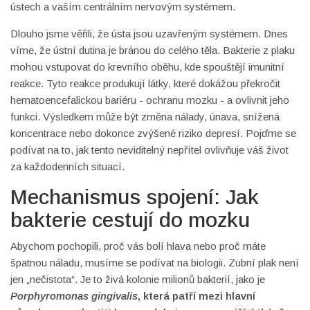
ústech a vaším centrálním nervovým systémem.
Dlouho jsme věřili, že ústa jsou uzavřeným systémem. Dnes
víme, že ústní dutina je bránou do celého těla. Bakterie z plaku
mohou vstupovat do krevního oběhu, kde spouštějí imunitní
reakce. Tyto reakce produkují látky, které dokážou překročit
hematoencefalickou bariéru - ochranu mozku - a ovlivnit jeho
funkci. Výsledkem může být změna nálady, únava, snížená
koncentrace nebo dokonce zvýšené riziko depresí. Pojďme se
podívat na to, jak tento neviditelný nepřítel ovlivňuje váš život
za každodenních situací.
Mechanismus spojení: Jak
bakterie cestují do mozku
Abychom pochopili, proč vás bolí hlava nebo proč máte
špatnou náladu, musíme se podívat na biologii. Zubní plak není
jen „nečistota“. Je to živá kolonie milionů bakterií, jako je
Porphyromonas gingivalis
, která
patří mezi hlavní