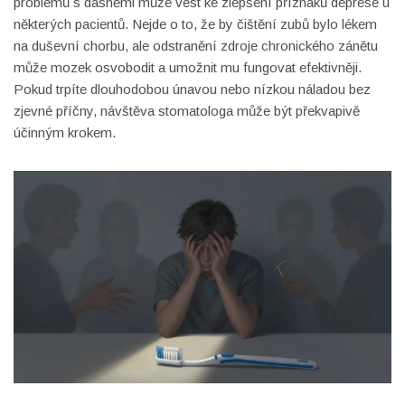
problémů s dásněmi může vést ke zlepšení příznaků deprese u
některých pacientů. Nejde o to, že by čištění zubů bylo lékem
na duševní chorbu, ale odstranění zdroje chronického zánětu
může mozek osvobodit a umožnit mu fungovat efektivněji.
Pokud trpíte dlouhodobou únavou nebo nízkou náladou bez
zjevné příčny, návštěva stomatologa může být překvapivě
účinným krokem.