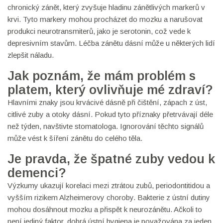
chronický zánět, který zvyšuje hladinu zánětlivých markerů v
krvi. Tyto markery mohou procházet do mozku a narušovat
produkci neurotransmiterů, jako je serotonin, což vede k
depresivním stavům. Léčba zánětu dásní může u některých lidí
zlepšit náladu.
Jak poznám, že mám problém s
platem, který ovlivňuje mé zdraví?
Hlavními znaky jsou krvácivé dásně při čištění, zápach z úst,
citlivé zuby a otoky dásní. Pokud tyto příznaky přetrvávají déle
než týden, navštivte stomatologa. Ignorování těchto signálů
může vést k šíření zánětu do celého těla.
Je pravda, že špatné zuby vedou k
demenci?
Výzkumy ukazují korelaci mezi ztrátou zubů, periodontitidou a
vyšším rizikem Alzheimerovy choroby. Bakterie z ústní dutiny
mohou dosáhnout mozku a přispět k neurozánětu. Ačkoli to
není jediný faktor, dobrá ústní hygiena je považována za jeden