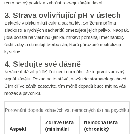
tento pevný povlak a zabrání rozvoji zánětu dásní.
3. Strava ovlivňující pH v ústech
Bakterie v plaku milují cukr a sacharidy. Snížením příjmu
sladkostí a rychlých sacharidů omezujete jejich palivo. Naopak,
jídla bohatá na vlákninu (jablka, mrkev) pomáhají mechanicky
čistit zuby a stimulují tvorbu slin, které přirozeně neutralizují
kyseliny.
4. Sledujte své dásně
Krvácení dásní při čištění není normální. Je to první varovný
signál zánětu. Pokud se to stává, navštivte stomatologa ihned.
Čím dříve zánět zastavíte, tím méně dopadů bude mít na váš
mozek a psychiku.
Porovnání dopadu zdravých vs. nemocných úst na psychiku
Zdravé ústa
Nemocná ústa
Aspekt
(minimální
(chronický