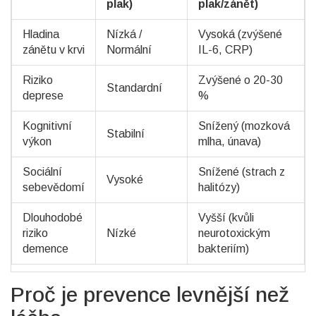
plak)
plak/zánět)
Hladina
Nízká /
Vysoká (zvýšené
zánětu v krvi
Normální
IL-6, CRP)
Riziko
Zvýšené o 20-30
Standardní
deprese
%
Kognitivní
Snížený (mozková
Stabilní
výkon
mlha, únava)
Sociální
Snížené (strach z
Vysoké
sebevědomí
halitózy)
Dlouhodobé
Vyšší (kvůli
riziko
Nízké
neurotoxickým
demence
bakteriím)
Proč je prevence levnější než