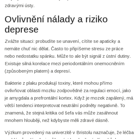
zdravými ústy.
Ovlivnění nálady a riziko
deprese
Zvážte situaci: probudíte se unavení, cítíte se apaticky a
nemáte chuť nic dělat. Často to připíšeme stresu ze práce
nebo nedostatku spánku. Může to ale být signál z ústní dutiny.
Existuje silná korelace mezi periodontálním onemocněním
(způsobeným platem) a depresí.
Bakterie z plaku produkují toxiny, které mohou přímo
ovlivňovat oblasti mozku zodpovědné za regulaci emocí, jako
je amygdala a prefrontální kortex. Když je mozek zapálený, má
větší tendenci interpretovat neutrální podněty negativně. To
znamená, že stejná kritika od šefa vás může zasáhnout
mnohem hlouběji, než kdybyste měli zdravé dásně.
Výzkum provedený na univerzitě v Bristolu naznačuje, že léčba