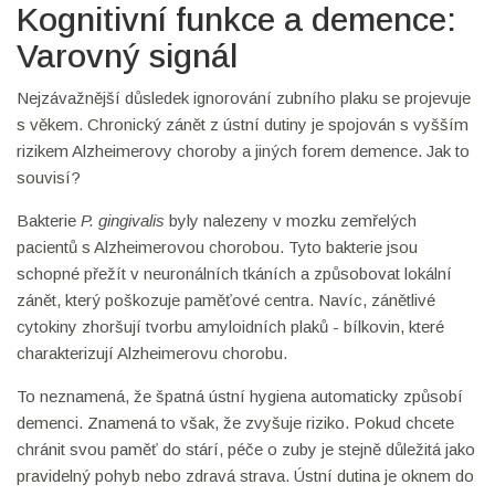
Kognitivní funkce a demence:
Varovný signál
Nejzávažnější důsledek ignorování zubního plaku se projevuje
s věkem. Chronický zánět z ústní dutiny je spojován s vyšším
rizikem Alzheimerovy choroby a jiných forem demence. Jak to
souvisí?
Bakterie
P. gingivalis
byly nalezeny v mozku zemřelých
pacientů s Alzheimerovou chorobou. Tyto bakterie jsou
schopné přežít v neuronálních tkáních a způsobovat lokální
zánět, který poškozuje paměťové centra. Navíc, zánětlivé
cytokiny zhoršují tvorbu amyloidních plaků - bílkovin, které
charakterizují Alzheimerovu chorobu.
To neznamená, že špatná ústní hygiena automaticky způsobí
demenci. Znamená to však, že zvyšuje riziko. Pokud chcete
chránit svou paměť do stárí, péče o zuby je stejně důležitá jako
pravidelný pohyb nebo zdravá strava. Ústní dutina je oknem do