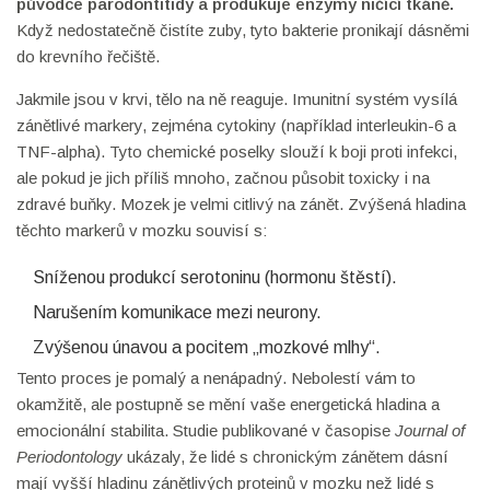
původce parodontitidy a produkuje enzymy ničící tkáně
.
Když nedostatečně čistíte zuby, tyto bakterie pronikají dásněmi
do krevního řečiště.
Jakmile jsou v krvi, tělo na ně reaguje. Imunitní systém vysílá
zánětlivé markery, zejména cytokiny (například interleukin-6 a
TNF-alpha). Tyto chemické poselky slouží k boji proti infekci,
ale pokud je jich příliš mnoho, začnou působit toxicky i na
zdravé buňky. Mozek je velmi citlivý na zánět. Zvýšená hladina
těchto markerů v mozku souvisí s:
Sníženou produkcí serotoninu (hormonu štěstí).
Narušením komunikace mezi neurony.
Zvýšenou únavou a pocitem „mozkové mlhy“.
Tento proces je pomalý a nenápadný. Nebolestí vám to
okamžitě, ale postupně se mění vaše energetická hladina a
emocionální stabilita. Studie publikované v časopise
Journal of
Periodontology
ukázaly, že lidé s chronickým zánětem dásní
mají vyšší hladinu zánětlivých proteinů v mozku než lidé s