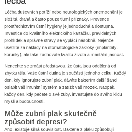
léčba
Léčba duševních potíží nebo neurologických onemocnění je
složitá, drahá a často pouze tlumí příznaky. Prevence
prostřednictvím ústní hygieny je jednoduchá a dostupná.
Investice do kvalitního elektrického kartáčku, pravidelných
prohlídek a správné stravy se vyplácí násobně. Nejenže
ušetříte za náklady na stomatologické zákroky (implantáty,
korunky), ale také zachováte kvalitu života a mentální jasnost.
Nenechte se zmást představou, že ústa jsou oddělená od
zbytku těla. Vaše ústní dutina je součástí jednoho celku. Každý
den, kdy ignorujete zubní plak, dáváte bakterím další šanci
oslabit váš imunitní systém a zatížit váš mozek. Naopak,
každý den, kdy pečete o své zuby, investujete do svého klidu
mysli a budoucnosti.
Může zubní plak skutečně
způsobit depresi?
Ano, existuje silná souvislost. Bakterie z plaku způsobují