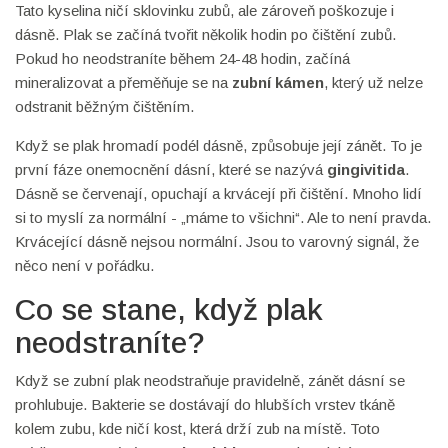
Tato kyselina ničí sklovinku zubů, ale zároveň poškozuje i
dásně. Plak se začíná tvořit několik hodin po čištění zubů.
Pokud ho neodstraníte během 24-48 hodin, začíná
mineralizovat a přeměňuje se na
zubní kámen
, který už nelze
odstranit běžným čištěním.
Když se plak hromadí podél dásně, způsobuje její zánět. To je
první fáze onemocnění dásní, které se nazývá
gingivitida
.
Dásně se červenají, opuchají a krvácejí při čištění. Mnoho lidí
si to myslí za normální - „máme to všichni“. Ale to není pravda.
Krvácející dásně nejsou normální. Jsou to varovný signál, že
něco není v pořádku.
Co se stane, když plak
neodstraníte?
Když se zubní plak neodstraňuje pravidelně, zánět dásní se
prohlubuje. Bakterie se dostávají do hlubších vrstev tkáně
kolem zubu, kde ničí kost, která drží zub na místě. Toto