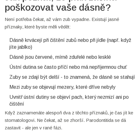
poškozovat vaše dásně?
Není potřeba čekat, až vám zub vypadne. Existují jasné
příznaky, které byste měli vědět:
Dásně krvácejí při čištění zubů nebo při jídle (např. když
jíte jablko)
Dásně jsou červené, mírně zduřelé nebo lesklé
Ústní dutina se často příčí nebo má nepříjemnou chuť
Zuby se zdají být delší - to znamená, že dásně se stahují
Mezi zuby se objevují mezery, které dříve nebyly
Uvnitř ústní dutiny se objeví pach, který nezmizí ani po
čištění
Když zaznamenáte alespoň dva z těchto příznaků, je čas jít ke
stomatologovi. Ne čekat, až se zhorší. Parodontitida se dá
zastavit - ale jen v rané fázi.