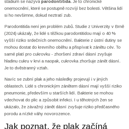
stádium se nazývá
parodontitida
. Je to chronické
onemocnění, které se postupně rozvíjí bez bolesti. Většina lidí
si ho nevšimne, dokud neztratí zub.
Parodontitida není jen problém zubů. Studie z Univerzity v Brně
(2024) ukázaly, že lidé s těžkou parodontitidou mají o 40 %
vyšší riziko srdečních onemocnění. Bakterie z ústní dutiny se
mohou dostat do krevního oběhu a přispívat k zánětu cév. To
samé platí pro cukrovku - zhoršení zdraví dásní zvyšuje
hladinu cukru v krvi a naopak, cukrovka zhoršuje zánět dásní.
Je to dvěstranný vztah.
Navíc se zubní plak a jeho následky projevují i v jiných
oblastech. Lidé s chronickým zánětem dásní mají vyšší riziko
pneumonie, především u starších lidí. Bakterie se mohou
vdechovat do plic a způsobit infekci. I u těhotných žen se
ukázalo, že závažný zánět dásní zvyšuje riziko předčasného
porodu a nízké váhy novorozence.
Jak poznat, že plak začíná