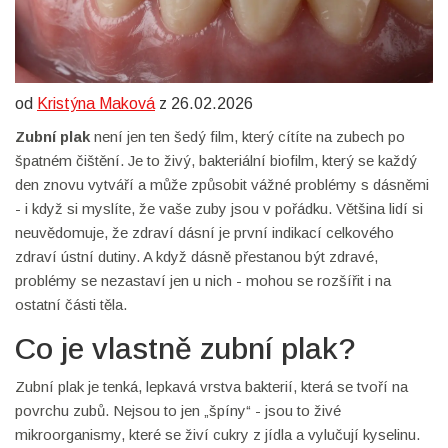
od
Kristýna Maková
z 26.02.2026
Zubní plak
není jen ten šedý film, který cítíte na zubech po
špatném čištění. Je to živý, bakteriální biofilm, který se každý
den znovu vytváří a může způsobit vážné problémy s dásněmi
- i když si myslíte, že vaše zuby jsou v pořádku. Většina lidí si
neuvědomuje, že zdraví dásní je první indikací celkového
zdraví ústní dutiny. A když dásně přestanou být zdravé,
problémy se nezastaví jen u nich - mohou se rozšířit i na
ostatní části těla.
Co je vlastně zubní plak?
Zubní plak je tenká, lepkavá vrstva bakterií, která se tvoří na
povrchu zubů. Nejsou to jen „špíny“ - jsou to živé
mikroorganismy, které se živí cukry z jídla a vylučují kyselinu.