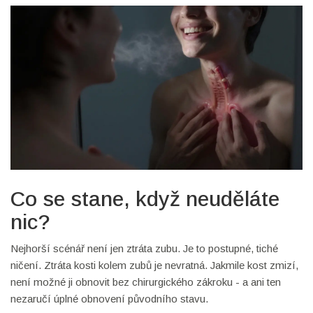
Co se stane, když neuděláte
nic?
Nejhorší scénář není jen ztráta zubu. Je to postupné, tiché
ničení. Ztráta kosti kolem zubů je nevratná. Jakmile kost zmizí,
není možné ji obnovit bez chirurgického zákroku - a ani ten
nezaručí úplné obnovení původního stavu.