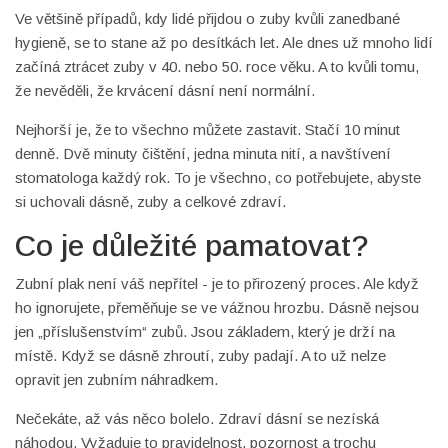
Ve většině případů, kdy lidé přijdou o zuby kvůli zanedbané
hygieně, se to stane až po desítkách let. Ale dnes už mnoho lidí
začíná ztrácet zuby v 40. nebo 50. roce věku. A to kvůli tomu,
že nevěděli, že krvácení dásní není normální.
Nejhorší je, že to všechno můžete zastavit. Stačí 10 minut
denně. Dvě minuty čištění, jedna minuta nití, a navštívení
stomatologa každý rok. To je všechno, co potřebujete, abyste
si uchovali dásně, zuby a celkové zdraví.
Co je důležité pamatovat?
Zubní plak není váš nepřítel - je to přirozený proces. Ale když
ho ignorujete, přeměňuje se ve vážnou hrozbu. Dásně nejsou
jen „příslušenstvím“ zubů. Jsou základem, který je drží na
místě. Když se dásně zhroutí, zuby padají. A to už nelze
opravit jen zubním náhradkem.
Nečekáte, až vás něco bolelo. Zdraví dásní se nezíská
náhodou. Vyžaduje to pravidelnost, pozornost a trochu