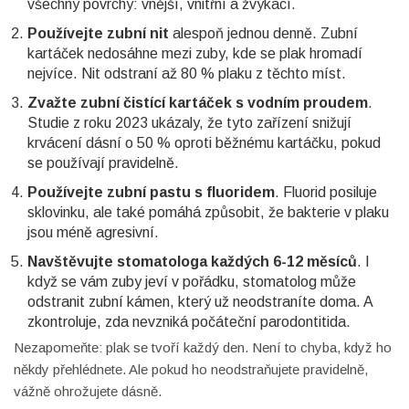
všechny povrchy: vnější, vnitřní a žvýkací.
Používejte zubní nit
alespoň jednou denně. Zubní
kartáček nedosáhne mezi zuby, kde se plak hromadí
nejvíce. Nit odstraní až 80 % plaku z těchto míst.
Zvažte zubní čistící kartáček s vodním proudem
.
Studie z roku 2023 ukázaly, že tyto zařízení snižují
krvácení dásní o 50 % oproti běžnému kartáčku, pokud
se používají pravidelně.
Používejte zubní pastu s fluoridem
. Fluorid posiluje
sklovinku, ale také pomáhá způsobit, že bakterie v plaku
jsou méně agresivní.
Navštěvujte stomatologa každých 6-12 měsíců
. I
když se vám zuby jeví v pořádku, stomatolog může
odstranit zubní kámen, který už neodstraníte doma. A
zkontroluje, zda nevzniká počáteční parodontitida.
Nezapomeňte: plak se tvoří každý den. Není to chyba, když ho
někdy přehlédnete. Ale pokud ho neodstraňujete pravidelně,
vážně ohrožujete dásně.