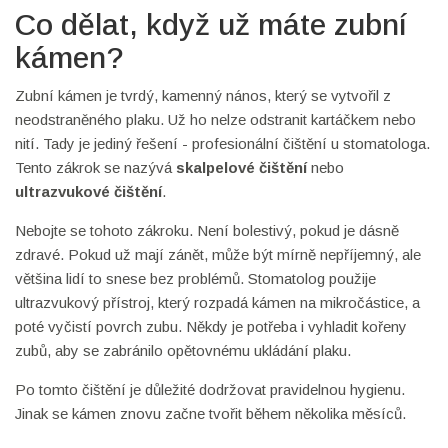
Co dělat, když už máte zubní
kámen?
Zubní kámen je tvrdý, kamenný nános, který se vytvořil z
neodstraněného plaku. Už ho nelze odstranit kartáčkem nebo
nití. Tady je jediný řešení - profesionální čištění u stomatologa.
Tento zákrok se nazývá
skalpelové čištění
nebo
ultrazvukové čištění
.
Nebojte se tohoto zákroku. Není bolestivý, pokud je dásně
zdravé. Pokud už mají zánět, může být mírně nepříjemný, ale
většina lidí to snese bez problémů. Stomatolog použije
ultrazvukový přístroj, který rozpadá kámen na mikročástice, a
poté vyčistí povrch zubu. Někdy je potřeba i vyhladit kořeny
zubů, aby se zabránilo opětovnému ukládání plaku.
Po tomto čištění je důležité dodržovat pravidelnou hygienu.
Jinak se kámen znovu začne tvořit během několika měsíců.