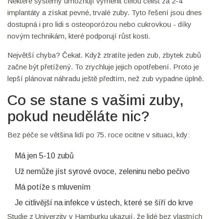
Některé systémy umožňují vyměnit celou čelist za 2-4
implantáty a získat pevné, trvalé zuby. Tyto řešení jsou dnes
dostupná i pro lidi s osteoporózou nebo cukrovkou - díky
novým technikám, které podporují růst kosti.
Největší chyba? Čekat. Když ztratíte jeden zub, zbytek zubů
začne být přetížený. To zrychluje jejich opotřebení. Proto je
lepší plánovat náhradu ještě předtím, než zub vypadne úplně.
Co se stane s vašimi zuby,
pokud neuděláte nic?
Bez péče se většina lidí po 75. roce ocitne v situaci, kdy:
Má jen 5-10 zubů
Už nemůže jíst syrové ovoce, zeleninu nebo pečivo
Má potíže s mluvením
Je citlivější na infekce v ústech, které se šíří do krve
Studie z Univerzity v Hamburku ukazují, že lidé bez vlastních