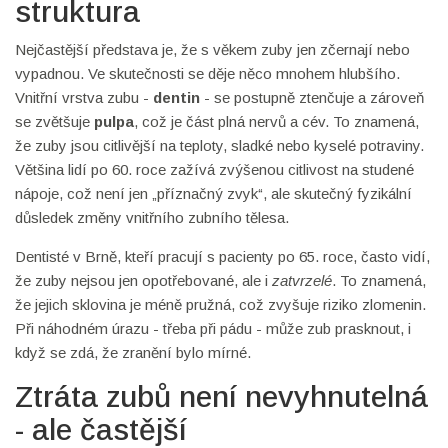
struktura
Nejčastější představa je, že s věkem zuby jen zčernají nebo
vypadnou. Ve skutečnosti se děje něco mnohem hlubšího.
Vnitřní vrstva zubu -
dentin
- se postupně ztenčuje a zároveň
se zvětšuje
pulpa
, což je část plná nervů a cév. To znamená,
že zuby jsou citlivější na teploty, sladké nebo kyselé potraviny.
Většina lidí po 60. roce zažívá zvýšenou citlivost na studené
nápoje, což není jen „příznačný zvyk“, ale skutečný fyzikální
důsledek změny vnitřního zubního tělesa.
Dentisté v Brně, kteří pracují s pacienty po 65. roce, často vidí,
že zuby nejsou jen opotřebované, ale i
zatvrzelé
. To znamená,
že jejich sklovina je méně pružná, což zvyšuje riziko zlomenin.
Při náhodném úrazu - třeba při pádu - může zub prasknout, i
když se zdá, že zranění bylo mírné.
Ztráta zubů není nevyhnutelná
- ale častější