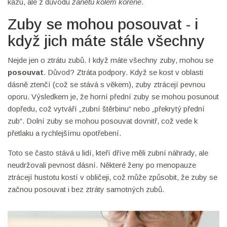
kazu, ale z důvodu
zánětu kolem kořene
.
Zuby se mohou posouvat - i
když jich máte stále všechny
Nejde jen o ztrátu zubů. I když máte všechny zuby, mohou se
posouvat
. Důvod? Ztráta podpory. Když se kost v oblasti
dásně ztenčí (což se stává s věkem), zuby ztrácejí pevnou
oporu. Výsledkem je, že horní přední zuby se mohou posunout
dopředu, což vytváří „zubní štěrbinu“ nebo „překrytý přední
zub“. Dolní zuby se mohou posouvat dovnitř, což vede k
přetlaku a rychlejšímu opotřebení.
Toto se často stává u lidí, kteří dříve měli zubní náhrady, ale
neudržovali pevnost dásní. Některé ženy po menopauze
ztrácejí hustotu kostí v obličeji, což může způsobit, že zuby se
začnou posouvat i bez ztráty samotných zubů.