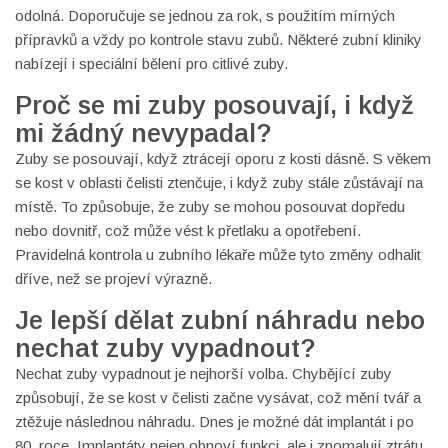
odolná. Doporučuje se jednou za rok, s použitím mírných
přípravků a vždy po kontrole stavu zubů. Některé zubní kliniky
nabízejí i speciální bělení pro citlivé zuby.
Proč se mi zuby posouvají, i když
mi žádný nevypadal?
Zuby se posouvají, když ztrácejí oporu z kosti dásně. S věkem
se kost v oblasti čelisti ztenčuje, i když zuby stále zůstávají na
místě. To způsobuje, že zuby se mohou posouvat dopředu
nebo dovnitř, což může vést k přetlaku a opotřebení.
Pravidelná kontrola u zubního lékaře může tyto změny odhalit
dříve, než se projeví výrazně.
Je lepší dělat zubní náhradu nebo
nechat zuby vypadnout?
Nechat zuby vypadnout je nejhorší volba. Chybějící zuby
způsobují, že se kost v čelisti začne vysávat, což mění tvář a
ztěžuje následnou náhradu. Dnes je možné dát implantát i po
80. roce. Implantáty nejen obnoví funkci, ale i zpomalují ztrátu