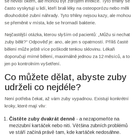
se nevidí okem, ale mohou být zdrojem infekce. Tyto trhliny se
často vyskytují u lidí, kteří brali léky na osteoporózu nebo měli
dlouhodobé zubní náhrady. Tyto trhliny nejsou kazy, ale mohou
se přeměnit v místa, kde se hromadí bakterie.
Nejčastější otázka, kterou slyším od pacientů: „Můžu si nechat
zuby bělit?“ Odpověď je: ano, ale jen s opatrností. Příliš časté
bělení může ještě více poškodit tenkou sklovinu. Lékaři
doporučují mírné bělení, maximálně jednou za 12 měsíců, a to
jen po kontrolním vyšetření.
Co můžete dělat, abyste zuby
udrželi co nejdéle?
Není potřeba čekat, až vám zuby vypadnou. Existují konkrétní
kroky, které mají vliv:
Čistěte zuby dvakrát denně
- a nezapomeňte na
mezizubní kartáček nebo niti. Většina zubních problémů
ve stáří začíná právě tam, kde kartáček nedosáhne.