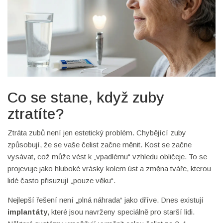
Co se stane, když zuby
ztratíte?
Ztráta zubů není jen estetický problém. Chybějící zuby
způsobují, že se vaše čelist začne měnit. Kost se začne
vysávat, což může vést k „vpadlému“ vzhledu obličeje. To se
projevuje jako hluboké vrásky kolem úst a změna tváře, kterou
lidé často přisuzují „pouze věku“.
Nejlepší řešení není „plná náhrada“ jako dříve. Dnes existují
implantáty
, které jsou navrženy speciálně pro starší lidi.