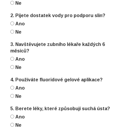
Ne
2. Pijete dostatek vody pro podporu slin?
Ano
Ne
3. Navštěvujete zubního lékaře každých 6
měsíců?
Ano
Ne
4. Používáte fluoridové gelové aplikace?
Ano
Ne
5. Berete léky, které způsobují suchá ústa?
Ano
Ne