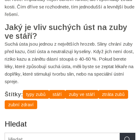
kosti. Čím dříve se rozhodnete, tím jednodušší a levnější bude
řešení.
Jaký je vliv suchých úst na zuby
ve stáří?
Suchá ústa jsou jednou z největších hrozeb. Sliny chrání zuby
před kazu, čistí ústa a neutralizují kyseliny. Když jich není dost,
riziko kazu a zánětu dásní stoupá o 40-60 %. Pokud berete
léky, které způsobují suchá ústa, měli byste se zeptat lékaře na
doplňky, které stimulují tvorbu slin, nebo na speciální ústní
spreje.
Štítky:
typy zubů
stáří
zuby ve stáří
ztráta zubů
zubní zdraví
Hledat