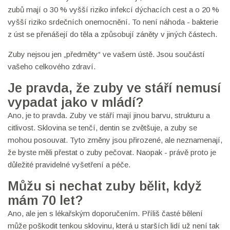
zubů mají o 30 % vyšší riziko infekcí dýchacích cest a o 20 %
vyšší riziko srdečních onemocnění. To není náhoda - bakterie
z úst se přenášejí do těla a způsobují záněty v jiných částech.
Zuby nejsou jen „předměty“ ve vašem ústě. Jsou součástí
vašeho celkového zdraví.
Je pravda, že zuby ve stáří nemusí
vypadat jako v mládí?
Ano, je to pravda. Zuby ve stáří mají jinou barvu, strukturu a
citlivost. Sklovina se tenčí, dentin se zvětšuje, a zuby se
mohou posouvat. Tyto změny jsou přirozené, ale neznamenají,
že byste měli přestat o zuby pečovat. Naopak - právě proto je
důležité pravidelné vyšetření a péče.
Můžu si nechat zuby bělit, když
mám 70 let?
Ano, ale jen s lékařským doporučením. Příliš časté bělení
může poškodit tenkou sklovinu, která u starších lidí už není tak