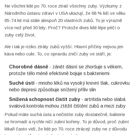
Ne všichni lidé po 70. roce ztratí všechny zuby. Výzkumy z
Národního ústavu zdraví v USA ukazují, že 68 % lidí ve věku
65-74 let má stále alespoň 20 vlastních zubů. To je výrazně
více než před 30 lety. Proč? Protože dnes lidé lépe péčí o
zuby celý život.
Ale i tak je riziko ztráty zubů vyšší. Hlavní příčiny nejsou jen
káva nebo cukr. To, co opravdu zničí zuby ve stáří, je:
Chorobné dásně
- zánět dásní se zhoršuje s věkem,
protože tělo méně efektivně bojuje s bakteriemi
Suché ústí
- mnoho léků na vysoký krevní tlak, cukrovku
nebo depresi způsobuje snížený příliv slin
Snížená schopnost čistit zuby
- artritida nebo slabá
svalová kontrola mohou ztěžit čištění zubů a mezi zuby
Pokud máte suchá ústa a nečistíte zuby dostatečně, bakterie
se hromadí a rychle ničí zubní kořeny. To je důvod, proč zubní
lékaři často vidí, že lidé po 70. roce ztrácejí zuby ne z důvodu