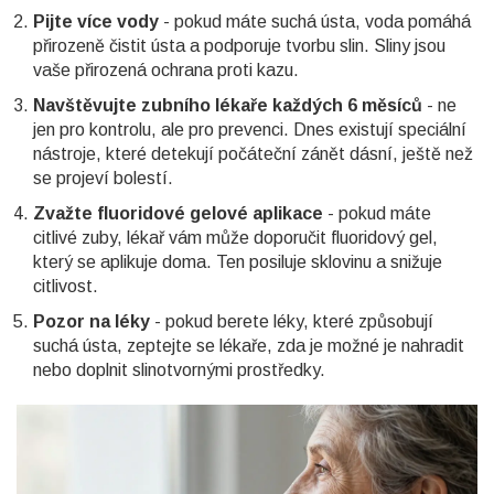
Pijte více vody
- pokud máte suchá ústa, voda pomáhá
přirozeně čistit ústa a podporuje tvorbu slin. Sliny jsou
vaše přirozená ochrana proti kazu.
Navštěvujte zubního lékaře každých 6 měsíců
- ne
jen pro kontrolu, ale pro prevenci. Dnes existují speciální
nástroje, které detekují počáteční zánět dásní, ještě než
se projeví bolestí.
Zvažte fluoridové gelové aplikace
- pokud máte
citlivé zuby, lékař vám může doporučit fluoridový gel,
který se aplikuje doma. Ten posiluje sklovinu a snižuje
citlivost.
Pozor na léky
- pokud berete léky, které způsobují
suchá ústa, zeptejte se lékaře, zda je možné je nahradit
nebo doplnit slinotvornými prostředky.