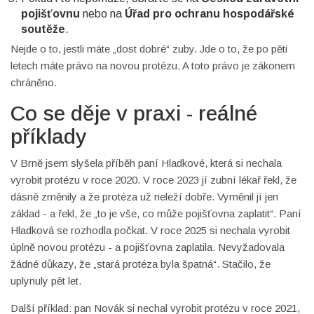
pojišťovnu
nebo na
Úřad pro ochranu hospodářské
soutěže
.
Nejde o to, jestli máte „dost dobré“ zuby. Jde o to, že po pěti
letech máte právo na novou protézu. A toto právo je zákonem
chráněno.
Co se děje v praxi - reálné
příklady
V Brně jsem slyšela příběh paní Hladkové, která si nechala
vyrobit protézu v roce 2020. V roce 2023 jí zubní lékař řekl, že
dásně změnily a že protéza už neleží dobře. Vyměnil jí jen
základ - a řekl, že „to je vše, co může pojišťovna zaplatit“. Paní
Hladková se rozhodla počkat. V roce 2025 si nechala vyrobit
úplně novou protézu - a pojišťovna zaplatila. Nevyžadovala
žádné důkazy, že „stará protéza byla špatná“. Stačilo, že
uplynuly pět let.
Další příklad: pan Novák si nechal vyrobit protézu v roce 2021,