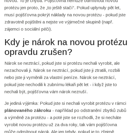
novou. To je chyba. Pojišťovna nemůže odmítnout novou
protézu jen proto, že „to ještě stačí“. Pokud uplynuly pět let,
musí pojišťovna pokrýt náklady na novou protézu - pokud jste
zdravotně pojištěni a nejste ve výjimečné skupině (např.
zájemci o sociální péči).
Kdy je nárok na novou protézu
opravdu zrušen?
Nárok se neztrácí, pokud jste si protézu nechali vyrobit, ale
nezachovali ji. Nárok se neztrácí, pokud jste ji ztratili, rozbili
nebo jste ji vyměnili za vlastní peníze. Nárok se neztrácí,
pokud jste nechodili k zubnímu lékaři pět let - i když jste to
nechali být, pojišťovna vám nárok nezruší.
Je jediná výjimka: Pokud jste si nechali vyrobit protézu v rámci
plánovaného zákroku
- například po odstranění zbytků zubů
a výměně za protézu - a poté jste se rozhodli, že si necháte
vyrobit novou protézu už za dva roky, tak vám pojišťovna
může odmítnout nárok. Ale jen tehdy, pokud je to zřejmě