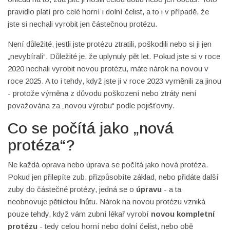
pravidlo platí pro celé horní i dolní čelist, a to i v případě, že
jste si nechali vyrobit jen částečnou protézu.
Není důležité, jestli jste protézu ztratili, poškodili nebo si ji jen
„nevybírali“. Důležité je, že uplynuly pět let. Pokud jste si v roce
2020 nechali vyrobit novou protézu, máte nárok na novou v
roce 2025. A to i tehdy, když jste ji v roce 2023 vyměnili za jinou
- protože výměna z důvodu poškození nebo ztráty není
považována za „novou výrobu“ podle pojišťovny.
Co se počítá jako „nová
protéza“?
Ne každá oprava nebo úprava se počítá jako nová protéza.
Pokud jen přilepíte zub, přizpůsobíte základ, nebo přidáte další
zuby do částečné protézy, jedná se o
úpravu
- a ta
neobnovuje pětiletou lhůtu. Nárok na novou protézu vzniká
pouze tehdy, když vám zubní lékař vyrobí
novou kompletní
protézu
- tedy celou horní nebo dolní čelist, nebo obě