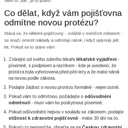
Není to „dár“, je to právo.
Co dělat, když vám pojišťovna
odmítne novou protézu?
Stává se, že některé pojišťovny - zvláště v menších městech -
se snaží omezit náklady a odmítají nárok, i když uplynuly pět
let. Pokud se to stane vám:
Získejte od svého zubního lékaře
lékařské vyjádření
-
písemně, s podpisem a razítkem - kde je uvedeno, že
protéza byla vyhotovena před pěti lety a že máte nárok
na novou podle zákona.
Podajte žádost o novou protézu formálně - nejen ústně.
Pokud vám to odmítnou, požádejte o
odůvodnění
odmítnutí
- musí vám ho poskytnout písemně.
Pokud odůvodnění nejsou v souladu se zákonem, podajte
stížnost k zdravotní pojišťovně
- máte 30 dní na to.
Pokud i to nepomůže, obraťte se na
Českou zdravotní