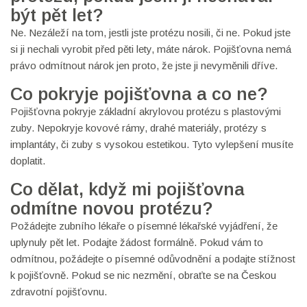
být pět let?
Ne. Nezáleží na tom, jestli jste protézu nosili, či ne. Pokud jste
si ji nechali vyrobit před pěti lety, máte nárok. Pojišťovna nemá
právo odmítnout nárok jen proto, že jste ji nevyměnili dříve.
Co pokryje pojišťovna a co ne?
Pojišťovna pokryje základní akrylovou protézu s plastovými
zuby. Nepokryje kovové rámy, drahé materiály, protézy s
implantáty, či zuby s vysokou estetikou. Tyto vylepšení musíte
doplatit.
Co dělat, když mi pojišťovna
odmítne novou protézu?
Požádejte zubního lékaře o písemné lékařské vyjádření, že
uplynuly pět let. Podajte žádost formálně. Pokud vám to
odmítnou, požádejte o písemné odůvodnění a podajte stížnost
k pojišťovně. Pokud se nic nezmění, obraťte se na Českou
zdravotní pojišťovnu.