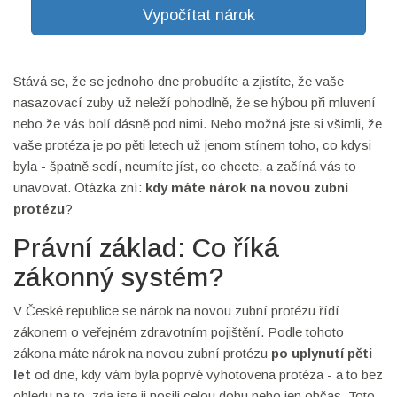
Vypočítat nárok
Stává se, že se jednoho dne probudíte a zjistíte, že vaše
nasazovací zuby už neleží pohodlně, že se hýbou při mluvení
nebo že vás bolí dásně pod nimi. Nebo možná jste si všimli, že
vaše protéza je po pěti letech už jenom stínem toho, co kdysi
byla - špatně sedí, neumíte jíst, co chcete, a začíná vás to
unavovat. Otázka zní:
kdy máte nárok na novou zubní
protézu
?
Právní základ: Co říká
zákonný systém?
V České republice se nárok na novou zubní protézu řídí
zákonem o veřejném zdravotním pojištění. Podle tohoto
zákona máte nárok na novou zubní protézu
po uplynutí pěti
let
od dne, kdy vám byla poprvé vyhotovena protéza - a to bez
ohledu na to, zda jste ji nosili celou dobu nebo jen občas. Toto