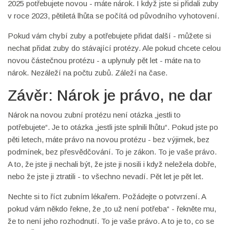
2025 potřebujete novou - máte nárok. I když jste si přidali zuby
v roce 2023, pětiletá lhůta se počítá od původního vyhotovení.
Pokud vám chybí zuby a potřebujete přidat další - můžete si
nechat přidat zuby do stávající protézy. Ale pokud chcete celou
novou částečnou protézu - a uplynuly pět let - máte na to
nárok. Nezáleží na počtu zubů. Záleží na čase.
Závěr: Nárok je právo, ne dar
Nárok na novou zubní protézu není otázka „jestli to
potřebujete“. Je to otázka „jestli jste splnili lhůtu“. Pokud jste po
pěti letech, máte právo na novou protézu - bez výjimek, bez
podmínek, bez přesvědčování. To je zákon. To je vaše právo.
A to, že jste ji nechali být, že jste ji nosili i když neležela dobře,
nebo že jste ji ztratili - to všechno nevadí. Pět let je pět let.
Nechte si to říct zubním lékařem. Požádejte o potvrzení. A
pokud vám někdo řekne, že „to už není potřeba“ - řekněte mu,
že to není jeho rozhodnutí. To je vaše právo. A to je to, co se