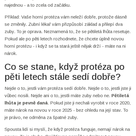
najednou - a to zcela od začátku.
Příklad: Vaše horní protéza vám neleží dobře, protože dásně
se změnily. Zubní lékař vám přizpůsobí základ a přilepí dva
zuby. To je oprava. Neznamená to, že se pětiletá lhůta resetuje.
Pokud ale po pěti letech rozhodnete, že chcete úplně novou
horní protézu - i když se ta stará ještě nějak drží - máte na ni
nárok.
Co se stane, když protéza po
pěti letech stále sedí dobře?
Nejde o to, jestli vám protéza sedí dobře. Nejde o to, jestli jste ji
vůbec nosili. Nejde ani o to, jestli máte zuby nebo ne.
Pětiletá
lhůta je pevně daná
. Pokud jste ji nechali vyrobit v roce 2020,
máte nárok na novou v roce 2025 - bez ohledu na její stav. To
je právo, ne odměna za špatné zuby.
Spousta lidí si myslí, že když protéza funguje, nemají nárok na