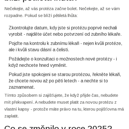
Nečekejte, až vás protéza začne bolet. Nečekejte, až se vám
rozpadne. Pokud se blíží pětiletá lhůta:
Zkontrolujte datum, kdy jste si protézu poprvé nechali
vyrobit - najděte účet nebo potvrzení od zubního lékaře.
Pojďte na kontrolu k zubnímu lékaři - nejen kvůli protéze,
ale i kvůli stavu dásní a čelisti.
Požádejte o konzultaci o možnostech nové protézy - i
když nechcete hned vyměnit.
Pokud jste spokojeni se starou protézou, řekněte lékaři,
že chcete novou až po pěti letech - a nechte si to
zaznamenat.
Tímto způsobem si zajišťujete, že když přijde čas, nebudete
mít překvapení. A nebudete muset platit za novou protézu z
vlastní kapsy - protože máte právo na tu, kterou pojišťovna má
zaplatit.
Co se změnilo v roce 2025?