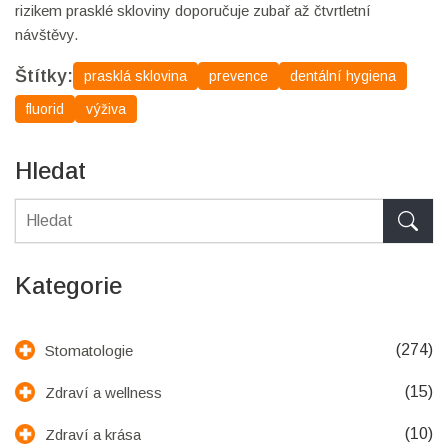
rizikem prasklé skloviny doporučuje zubař až čtvrtletní
návštěvy.
Štítky:
prasklá sklovina
prevence
dentální hygiena
fluorid
výživa
Hledat
Kategorie
(274)
Stomatologie
(15)
Zdraví a wellness
(10)
Zdraví a krása