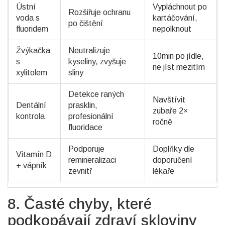
Ústní
Vypláchnout po
Rozšiřuje ochranu
voda s
kartáčování,
po čištění
fluoridem
nepolknout
Žvýkačka
Neutralizuje
10min po jídle,
s
kyseliny, zvyšuje
ne jíst mezitím
xylitolem
sliny
Detekce raných
Navštívit
Dentální
prasklin,
zubaře 2×
kontrola
profesionální
ročně
fluoridace
Podporuje
Doplňky dle
Vitamín D
remineralizaci
doporučení
+ vápník
zevnitř
lékaře
8. Časté chyby, které
podkopávají zdraví skloviny