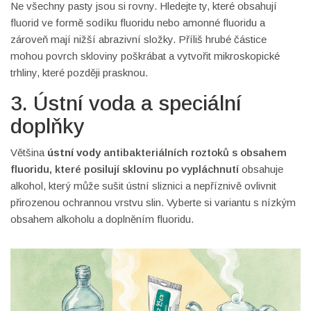
Ne všechny pasty jsou si rovny. Hledejte ty, které obsahují
fluorid ve formě sodíku fluoridu nebo amonné fluoridu a
zároveň mají nižší abrazivní složky. Příliš hrubé částice
mohou povrch skloviny poškrábat a vytvořit mikroskopické
trhliny, které později prasknou.
3. Ústní voda a speciální
doplňky
Většina
ústní vody
antibakteriálních roztoků s obsahem
fluoridu, které posilují sklovinu po vypláchnutí
obsahuje
alkohol, který může sušit ústní sliznici a nepříznivě ovlivnit
přirozenou ochrannou vrstvu slin. Vyberte si variantu s nízkým
obsahem alkoholu a doplněním fluoridu.