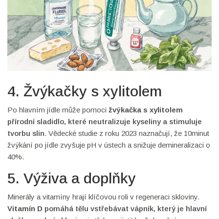
4. Žvýkačky s xylitolem
Po hlavním jídle může pomoci
žvýkačka s xylitolem
přírodní sladidlo, které neutralizuje kyseliny a stimuluje
tvorbu slin
. Vědecké studie z roku 2023 naznačují, že 10minut
žvýkání po jídle zvyšuje pH v ústech a snižuje demineralizaci o
40%.
5. Výživa a doplňky
Minerály a vitamíny hrají klíčovou roli v regeneraci skloviny.
Vitamín D
pomáhá tělu vstřebávat vápník, který je hlavní