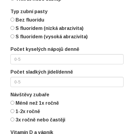
Typ zubní pasty
Bez fluoridu
S fluoridem (nizká abrazivita)
S fluoridem (vysoká abrazivita)
Počet kyselých nápojů denně
Počet sladkých jídel/denně
Návštěvy zubaře
Méně než 1x ročně
1-2x ročně
3x ročně nebo častěji
Vitamín D a vápník