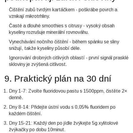
Čištění zubů tvrdým kartáčkem - poškrábe povrch a
vznikají mikrotrhliny.
Časté a dlouhé smoothies s citrusy - vysoký obsah
kyseliny rozrušuje minerální rovnováhu.
Vynechávání nočního čištění - během spánku se sliny
snižují, takže kyseliny působí déle.
Ignorování drobných citlivých oblastí - první signál prasklé
skloviny je zvýšená citlivost.
9. Praktický plán na 30 dní
Dny 1-7: Zvolte fluoridovou pastu s 1500ppm, čistěte 2×
denně.
Dny 8-14: Přidejte ústní vodu s 0,05% fluoridem po
každém čištění.
Dny 15-21: Každý den po jídle žvýkejte 5g xylitolové
žvýkačky po dobu 10minut.