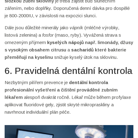
složkou zubní skloviny
je třeba zajistit buď slunečním
zářením, nebo doplňky. Doporučená denní dávka pro dospělé
je 800-2000IU, v závislosti na expozici slunci.
Dále jsou důležité minerály jako
vápník
(mléčné výrobky,
listová zelenina) a
fosfor
(maso, ryby). Vyvážená strava s
omezeným příjmem
kyselých nápojů
např. limonády, džusy
s vysokým obsahem citrusu
a
sacharidů
které bakterie
přeměňují na kyselinu
snižuje kyselý útok na sklovinu.
6. Pravidelná dentální kontrola
Nezbytným pilířem prevence je
dentální kontrola
profesionální vyšetření a čištění prováděné zubním
lékařem
alespoň dvakrát ročně. Lékař může během profylaxe
aplikovat fluoridové gely, zjistit skryté mikropraskliny a
navrhnout individuální plán péče.