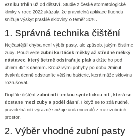
vzniku trhlin
už od dětství. Studie z české stomatologické
kliniky v roce 2022 ukázaly, že pravidelná aplikace fluoridu
snižuje výskyt prasklé skloviny o téměř 30%.
1. Správná technika čištění
Nejčastější chyba není výběr pasty, ale způsob, jakým čistíme
zuby. Používejte
zubní kartáček
měkký až středně měkký
nástavec, který šetrně odstraňuje plak
a držte ho pod
úhlem 45° k dásním. Krouživými pohyby po dobu 2minut
dvakrát denně odstraníte většinu bakterie, která může sklovinu
rozrušovat.
Doplňte čištění
zubní nití
tenkou syntetickou niti, která se
dostane mezi zuby a podél dásní
. I když se to zdá nudné,
pravidelná nití výrazně snižuje únik minerálů z mezizubních
prostor.
2. Výběr vhodné zubní pasty