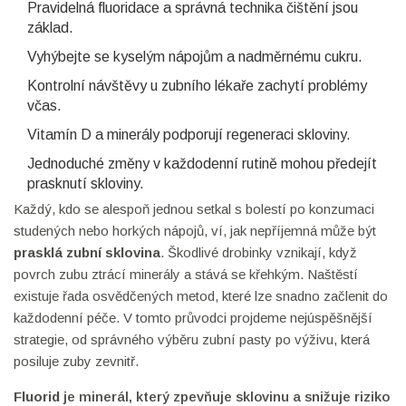
Pravidelná fluoridace a správná technika čištění jsou
základ.
Vyhýbejte se kyselým nápojům a nadměrnému cukru.
Kontrolní návštěvy u zubního lékaře zachytí problémy
včas.
Vitamín D a minerály podporují regeneraci skloviny.
Jednoduché změny v každodenní rutině mohou předejít
prasknutí skloviny.
Každý, kdo se alespoň jednou setkal s bolestí po konzumaci
studených nebo horkých nápojů, ví, jak nepříjemná může být
prasklá zubní sklovina
. Škodlivé drobinky vznikají, když
povrch zubu ztrácí minerály a stává se křehkým. Naštěstí
existuje řada osvědčených metod, které lze snadno začlenit do
každodenní péče. V tomto průvodci projdeme nejúspěšnější
strategie, od správného výběru zubní pasty po výživu, která
posiluje zuby zevnitř.
Fluorid
je
minerál, který zpevňuje sklovinu a snižuje riziko