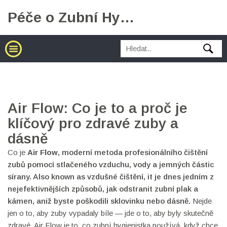
Péče o Zubní Hygienu
Air Flow: Co je to a proč je
klíčový pro zdravé zuby a
dásně
Co je
Air Flow
,
moderní metoda profesionálního čištění
zubů pomocí stlačeného vzduchu, vody a jemných částic
sírany
. Also known as
vzdušné čištění
, it je dnes jedním z
nejefektivnějších způsobů, jak odstranit zubní plak a
kámen, aniž byste poškodili sklovinku nebo dásně.
Nejde
jen o to, aby zuby vypadaly bíle — jde o to, aby byly skutečně
zdravé. Air Flow je to, co zubní hygienistka používá, když chce