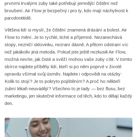
prvními trvalými zuby také potřebují jemnější čištění než
broušení. Air Flow je bezpečný i pro ty, kdo mají náchylnost k
parodontitidě.
Většina lidí si myslí, že čištění znamená drásání a bolest. Air
Flow to mění. Je to rychlé, tiché a příjemné. Nezanechává
stopy, nezničí sklovinku, nezraní dásně. A přitom odstraní víc
než jakákoliv jiná metoda. Pokud jste ještě nezkusili Air Flow,
možná nevíte, jak čisté a svěží mohou vaše zuby cítit. V tomto
sbírce najdete příběhy lidí, kteří si po něm poprvé v životě
opravdu všímal svůj úsměv. Najdete i odpovědi na otázky:
Kolik to stojí? Je to pokryto pojištěním? A proč ho někteří
zubní lékaři neuvádějí? Všechno to je tady — bez flusu, bez
marketingu, jen skutečné informace od těch, kdo to dělají každý
den.