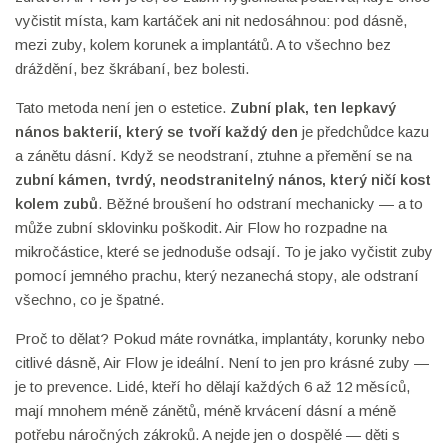
vyčistit místa, kam kartáček ani nit nedosáhnou: pod dásně,
mezi zuby, kolem korunek a implantátů. A to všechno bez
dráždění, bez škrábaní, bez bolesti.
Tato metoda není jen o estetice.
Zubní plak
,
ten lepkavý
nános bakterií, který se tvoří každý den
je předchůdce kazu
a zánětu dásní. Když se neodstraní, ztuhne a přemění se na
zubní kámen
,
tvrdý, neodstranitelný nános, který ničí kost
kolem zubů
. Běžné broušení ho odstraní mechanicky — a to
může zubní sklovinku poškodit. Air Flow ho rozpadne na
mikročástice, které se jednoduše odsají. To je jako vyčistit zuby
pomocí jemného prachu, který nezanechá stopy, ale odstraní
všechno, co je špatné.
Proč to dělat? Pokud máte rovnátka, implantáty, korunky nebo
citlivé dásně, Air Flow je ideální. Není to jen pro krásné zuby —
je to prevence. Lidé, kteří ho dělají každých 6 až 12 měsíců,
mají mnohem méně zánětů, méně krvácení dásní a méně
potřebu náročných zákroků. A nejde jen o dospělé — děti s