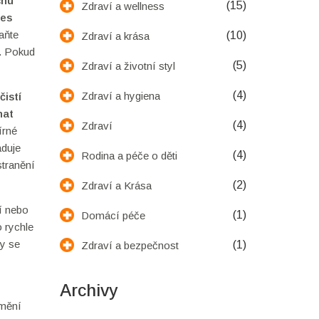
chu
(15)
Zdraví a wellness
tes
aňte
(10)
Zdraví a krása
y. Pokud
(5)
Zdraví a životní styl
(4)
Zdraví a hygiena
čistí
hat
(4)
Zdraví
írné
aduje
(4)
Rodina a péče o děti
stranění
(2)
Zdraví a Krása
ní nebo
(1)
Domácí péče
o rychle
by se
(1)
Zdraví a bezpečnost
Archivy
 mění