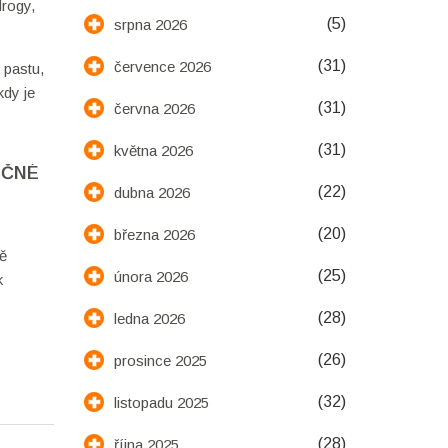
drogy,
(5)
srpna 2026
(31)
července 2026
 pastu,
kdy je
(31)
června 2026
(31)
května 2026
EČNÉ
(22)
dubna 2026
(20)
března 2026
ně
(25)
února 2026
k
(28)
ledna 2026
(26)
prosince 2025
(32)
listopadu 2025
(28)
října 2025