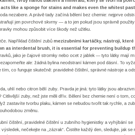
 kámen
,
tvrdý nános bakterií a minerálů, který se tvoří na povr
it acts like a sponge for stains and makes even the whitest pas
a nezabere. A právě tady začíná bělení bez chemie: nejprve odstr
straňují jen povrchové skvrny — a to jen pokud jsou správně použit
ípravky mohou způsobit více škody než užitku.
če. Například čištění zubů
mezizubními kartáčky
,
nástroji, které 
own as
interdental brush
, it is essential for preventing buildup t
ravků, jako je čajové stromky nebo ocet z jablek — tyto látky mají m
u. Nezapomeňte ale: žádná bylina neodstraní kámen pod dásní. To vyž
tím, co funguje skutečně: pravidelné čištění, správné nástroje a od
 uhlí nebo citron bělí zuby. Pravda je jiná: tyto látky jsou abraziv
itlivější zuby, než jste měli dřív. Bělení bez chemie není o tom, c
dyž zastavíte tvorbu plaku, kámen se nebudou tvořit tak rychle, a zu
 dlouhodobou změnu.
bní čištění, pravidelné čištění u zubního hygienistky a vyhýbání se
výsledek, nečekejte na „zázrak“. Čistěte každý den, sledujte, jak se