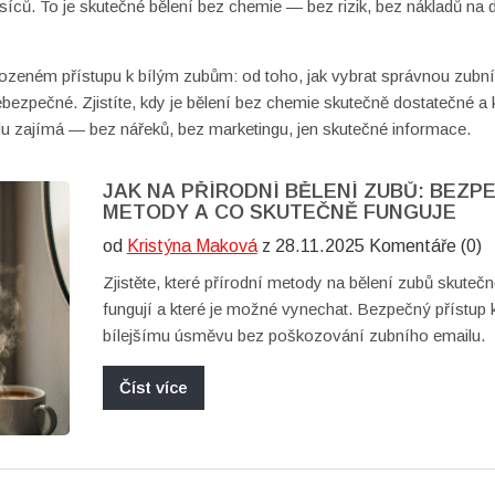
íců. To je skutečné bělení bez chemie — bez rizik, bez nákladů na 
irozeném přístupu k bílým zubům: od toho, jak vybrat správnou zubní
ezpečné. Zjistíte, kdy je bělení bez chemie skutečně dostatečné a 
 zajímá — bez nářeků, bez marketingu, jen skutečné informace.
JAK NA PŘÍRODNÍ BĚLENÍ ZUBŮ: BEZP
METODY A CO SKUTEČNĚ FUNGUJE
od
Kristýna Maková
z 28.11.2025 Komentáře (0)
Zjistěte, které přírodní metody na bělení zubů skuteč
fungují a které je možné vynechat. Bezpečný přístup 
bílejšímu úsměvu bez poškozování zubního emailu.
Číst více