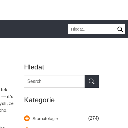
Hledat
átek
 — it’s
Kategorie
yslí, že
oho,
(274)
Stomatologie