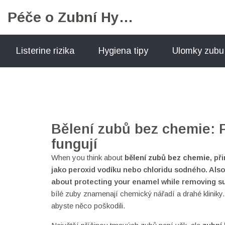
Péče o Zubní Hygienu
Listerine rizika
Hygiena tipy
Ulomky zubu
Bělení zubů bez chemie: 
fungují
When you think about
bělení zubů bez chemie
,
při
jako peroxid vodíku nebo chloridu sodného
. Als
about protecting your enamel while removing su
bílé zuby znamenají chemický nářadí a drahé kliniky.
abyste něco poškodili.