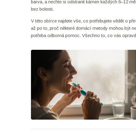
barva, a nechte si odstranit kámen každých 6–12 měs
bez bolesti.
V této sbírce najdete vše, co potřebujete vědět o př
až po to, proč některé domácí metody mohou být neb
potřeba odborná pomoc. Všechno to, co vás opravdu