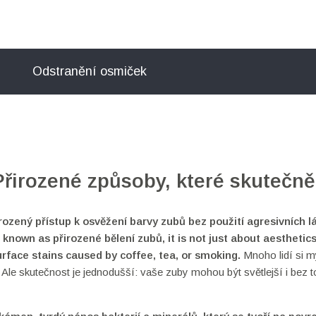
Odstranění osmiček
Přirozené způsoby, které skutečně
rozený přístup k osvěžení barvy zubů bez použití agresivních l
o known as
přirozené bělení zubů
, it is not just about aesthetics
rface stains caused by coffee, tea, or smoking.
Mnoho lidí si m
 Ale skutečnost je jednodušší: vaše zuby mohou být světlejší i bez t