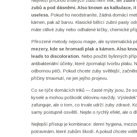
Největší příčinou tmavých zubů není věk, ale
zubní
zubů a pod dásněmi
. Also known as
kalkulace
, 
useless.
Pokud ho neodstraníte, žádná domácí metod
kámen, pak až barvu. Klasické bělící zubní pasty od
máte citlivé zuby nebo odhalené krčky, chemické př
Přirozené metody nejsou magie, ale systematická pé
mezery, kde se hromadí plak a kámen
. Also kn
leads to discoloration.
Nebo použití bylinných příp
antibakteriální účinky, které zpomalují tvorbu plak
odbornou péči. Pokud chcete zuby světlejší, začněte 
příčiny tmavnutí, ne jen jejího projevu.
Co se týče domácích triků — časté mýty jsou, že soda,
kyselé a mohou poškodit sklovinu navždy. Výsledek? C
zafunguje, ale o tom, co trvale udrží zuby zdravé. K
samy postupně osvětlí. Nejde o rychlý efekt, ale o
Nejlepší přístup je kombinace: denní hygiena, mezizu
potravinám, které zubům škodí. A pokud chcete vidět 