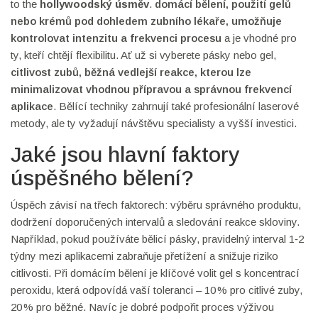
to the
hollywoodský úsměv
.
domácí bělení
,
použití gelů
nebo krémů pod dohledem zubního lékaře, umožňuje
kontrolovat intenzitu a frekvenci procesu
a je vhodné pro
ty, kteří chtějí flexibilitu. Ať už si vyberete pásky nebo gel,
citlivost zubů
,
běžná vedlejší reakce, kterou lze
minimalizovat vhodnou přípravou a správnou frekvencí
aplikace
. Bělící techniky zahrnují také profesionální laserové
metody, ale ty vyžadují návštěvu specialisty a vyšší investici.
Jaké jsou hlavní faktory
úspěšného bělení?
Úspěch závisí na třech faktorech: výběru správného produktu,
dodržení doporučených intervalů a sledování reakce skloviny.
Například, pokud používáte bělicí pásky, pravidelný interval 1‑2
týdny mezi aplikacemi zabraňuje přetížení a snižuje riziko
citlivosti. Při domácím bělení je klíčové volit gel s koncentrací
peroxidu, která odpovídá vaší toleranci – 10 % pro citlivé zuby,
20 % pro běžné. Navíc je dobré podpořit proces výživou