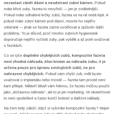
nezastaví zánět dásní a neodstraní zubní kámen
.
Pokud
máte křivé zuby, fazeta to nevyřeší — jen je zviditelnější.
Pokud máte odhalené krčky zubů, fazeta se na ně nedá lepit. A
pokud máte zubní kámen pod dásní, musíte ho nejdřív
odstranit — jinak se fazeta začne uvolňovat a způsobí další
problémy. To je důvod, proč mnoho zubních hygienistek
doporučuje nejdřív vyčistit zuby, pak vybělit a až poté uvažovat
o fazetách.
Co se týče
doplnění chybějících zubů
,
kompozitní fazeta
není vhodná náhrada
. Also known as
náhrada zubu
, it
je
určena pouze pro úpravu existujících zubů, ne pro
nahrazení chybějících
.
Pokud vám chybí zub, měli byste
uvažovat o implantátu nebo mostě — fazeta tam prostě není
kam přilepit. Někteří lékaři vám řeknou, že fazetu můžou použít
jako „dočasnou náhradu“, ale to je jen marketing. Ve skutečnosti
to není spolehlivé a často končí bolestí a dalšími náklady.
Na čem tedy záleží, když si vybíráte kompozitní fazety? Nejen