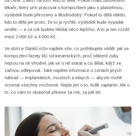
na ceně. Záleží na tom, kdo to dělá. Pokud máte zkušeného
lékaře, který umí pracovat s kompozitem jako s plastelínou,
výsledek bude přirozený a dlouhodobý. Pokud to dělá někdo,
kdo to dělá jen proto, že to je rychlé, výsledek bude vypadat
uměle — a za rok budete hledat něco lepšího. A to je ten rozdíl
mezi 2 000 Kč a 4 000 Kč.
Ve sbírce článků níže najdete vše, co potřebujete vědět: jak se
kompozitní fazety liší od keramických, proč některé zuby
nejsou na ně vhodné, jak se o ně starat a co dělat, když se
začnou odlepovat. Také najdete informace o cenách jiných
náhrad — implantátech, mostech a inlaych — abyste mohli
srovnat všechny možnosti. Nejde jen o to, kolik zaplatíte. Ale o
to, co vám to skutečně přinese za rok, za pět let.