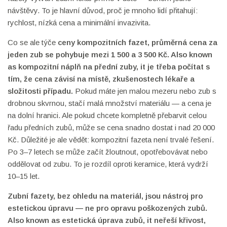
návštěvy. To je hlavní důvod, proč je mnoho lidí přitahují:
rychlost, nízká cena a minimální invazivita.
Co se ale týče
ceny kompozitních fazet
,
průměrná cena za
jeden zub se pohybuje mezi 1 500 a 3 500 Kč
. Also known
as
kompozitní náplň na přední zuby
, it
je třeba počítat s
tím, že cena závisí na místě, zkušenostech lékaře a
složitosti případu
.
Pokud máte jen malou mezeru nebo zub s
drobnou skvrnou, stačí malá množství materiálu — a cena je
na dolní hranici. Ale pokud chcete kompletně přebarvit celou
řadu předních zubů, může se cena snadno dostat i nad 20 000
Kč. Důležité je ale vědět: kompozitní fazeta není trvalé řešení.
Po 3–7 letech se může začít žloutnout, opotřebovávat nebo
oddělovat od zubu. To je rozdíl oproti keramice, která vydrží
10–15 let.
Zubní fazety
,
bez ohledu na materiál, jsou nástroj pro
estetickou úpravu — ne pro opravu poškozených zubů
.
Also known as
estetická úprava zubů
, it
neřeší křivost,