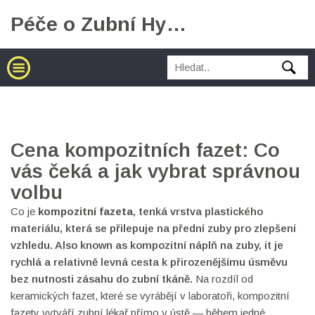
Péče o Zubní Hygienu
Cena kompozitních fazet: Co
vás čeká a jak vybrat správnou
volbu
Co je
kompozitní fazeta
,
tenká vrstva plastického
materiálu, která se přilepuje na přední zuby pro zlepšení
vzhledu
. Also known as
kompozitní náplň na zuby
, it
je
rychlá a relativně levná cesta k přirozenějšímu úsměvu
bez nutnosti zásahu do zubní tkáně
.
Na rozdíl od
keramických fazet, které se vyrábějí v laboratoři, kompozitní
fazety vytváří zubní lékař přímo v ústě — během jedné