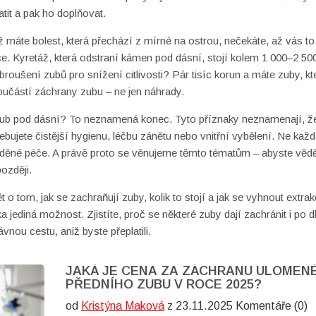
atit a pak ho doplňovat.
 máte bolest, která přechází z mírné na ostrou, nečekáte, až vás to
ce. Kyretáž, která odstraní kámen pod dásní, stojí kolem 1 000–2 50
broušení zubů pro snížení citlivosti? Pár tisíc korun a máte zuby, kt
oučástí záchrany zubu – ne jen náhrady.
ub pod dásní? To neznamená konec. Tyto příznaky neznamenají, ž
ebujete čistější hygienu, léčbu zánětu nebo vnitřní vybělení. Ne každ
žděné péče. A právě proto se věnujeme těmto tématům – abyste věděl
později.
o tom, jak se zachraňují zuby, kolik to stojí a jak se vyhnout extrak
a jediná možnost. Zjistíte, proč se některé zuby dají zachránit i po
ávnou cestu, aniž byste přeplatili.
JAKÁ JE CENA ZA ZÁCHRANU ULOMEN
PŘEDNÍHO ZUBU V ROCE 2025?
od
Kristýna Maková
z 23.11.2025 Komentáře (0)