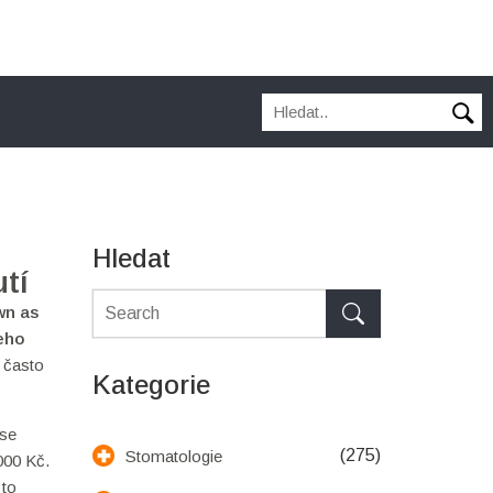
Hledat
tí
wn as
eho
b často
Kategorie
 se
(275)
Stomatologie
000 Kč.
 to