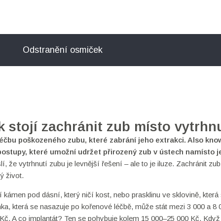
Odstranění osmiček
 stojí zachránit zub místo vytrhnu
léčbu poškozeného zubu, které zabrání jeho extrakci
. Also kno
ostupy, které umožní udržet přirozený zub v ústech namísto j
í, že vytrhnutí zubu je levnější řešení – ale to je iluze. Zachránit zu
ý život.
ámen pod dásní, který ničí kost, nebo prasklinu ve sklovině, která
nka, která se nasazuje po kořenové léčbě, může stát mezi 3 000 a 8 
Kč. A co implantát? Ten se pohybuje kolem 15 000–25 000 Kč. Když