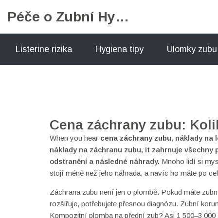
Péče o Zubní Hygienu
Listerine rizika
Hygiena tipy
Ulomky zubu
Cena záchrany zubu: Kolik
When you hear
cena záchrany zubu
,
náklady na 
náklady na záchranu zubu
, it
zahrnuje všechny p
odstranění a následné náhrady
.
Mnoho lidí si mysl
stojí méně než jeho náhrada, a navíc ho máte po cel
Záchrana zubu není jen o plombě. Pokud máte zubní k
rozšiřuje, potřebujete přesnou diagnózu. Zubní koru
Kompozitní plomba na přední zub? Asi 1 500–3 000 