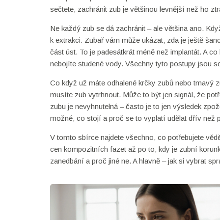
sečtete, zachránit zub je většinou levnější než ho ztr
Ne každý zub se dá zachránit – ale většina ano. Když
k extrakci. Zubař vám může ukázat, zda je ještě šan
část úst. To je padesátkrát méně než implantát. A co 
nebojíte studené vody. Všechny tyto postupy jsou s
Co když už máte odhalené krčky zubů nebo tmavý z
musíte zub vytrhnout. Může to být jen signál, že potř
zubu je nevyhnutelná – často je to jen výsledek zpo
možné, co stojí a proč se to vyplatí udělat dřív než 
V tomto sbírce najdete všechno, co potřebujete vědět 
cen kompozitních fazet až po to, kdy je zubní korunk
zanedbání a proč jiné ne. A hlavně – jak si vybrat spr