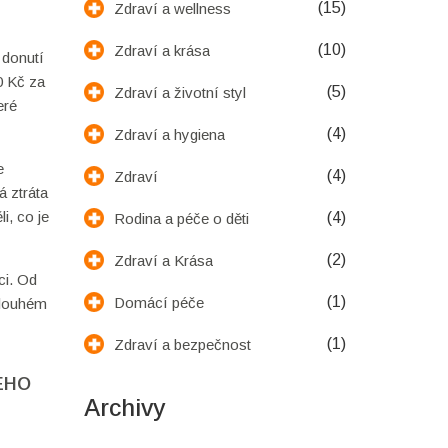
(15)
Zdraví a wellness
(10)
Zdraví a krása
 donutí
0 Kč za
(5)
Zdraví a životní styl
eré
(4)
Zdraví a hygiena
e
(4)
Zdraví
á ztráta
i, co je
(4)
Rodina a péče o děti
(2)
Zdraví a Krása
ci. Od
(1)
Domácí péče
 dlouhém
(1)
Zdraví a bezpečnost
ÉHO
Archivy