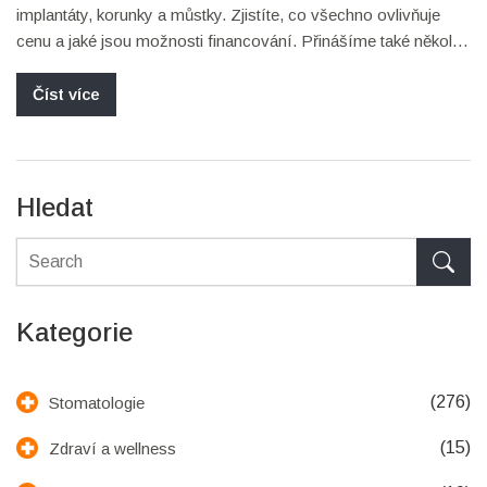
implantáty, korunky a můstky. Zjistíte, co všechno ovlivňuje
cenu a jaké jsou možnosti financování. Přinášíme také několik
tipů, jak ušetřit peníze, aniž byste ztratili na kvalitě péče.
Číst více
Hledat
Kategorie
(276)
Stomatologie
(15)
Zdraví a wellness