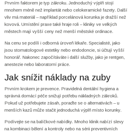
Prvním faktorem je typ zákroku. Jednoduchý výplň stojí
mnohem méně než implantát nebo celokeramické fazety. Další
vliv má materiál – například porcelánová korunka je dražší než
kovová. Umístění praxe také hraje roli – kliniky ve velkých
městech mají vyšší ceny než menší městské ordinace.
Na cenu se podílí i odborná úroveň lékaře. Specialisté, jako
jsou stomatologové estetiky nebo endodoncie, si účtují vyšší
honorář. Nakonec započítáváte i další služby, jako je rentgen,
anestezie nebo laboratorní práce.
Jak snížit náklady na zuby
Prvním krokem je prevence. Pravidelná dentální hygiena a
správná domácí péče snižují potřebu nákladných zákroků.
Pokud už potřebujete zásah, poraďte se o alternativách – u
menších kazů může stačit jednoduchá výplň místo korunky.
Podívejte se na balíčkové nabídky. Mnoho klinik nabízí slevy
na kombinaci bělení a kontroly nebo na sérii preventivních