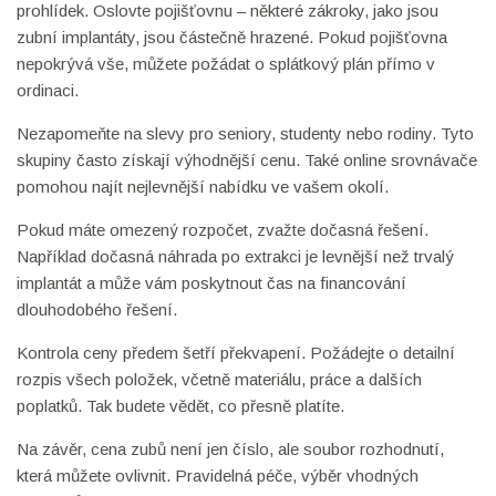
prohlídek. Oslovte pojišťovnu – některé zákroky, jako jsou
zubní implantáty, jsou částečně hrazené. Pokud pojišťovna
nepokrývá vše, můžete požádat o splátkový plán přímo v
ordinaci.
Nezapomeňte na slevy pro seniory, studenty nebo rodiny. Tyto
skupiny často získají výhodnější cenu. Také online srovnávače
pomohou najít nejlevnější nabídku ve vašem okolí.
Pokud máte omezený rozpočet, zvažte dočasná řešení.
Například dočasná náhrada po extrakci je levnější než trvalý
implantát a může vám poskytnout čas na financování
dlouhodobého řešení.
Kontrola ceny předem šetří překvapení. Požádejte o detailní
rozpis všech položek, včetně materiálu, práce a dalších
poplatků. Tak budete vědět, co přesně platíte.
Na závěr, cena zubů není jen číslo, ale soubor rozhodnutí,
která můžete ovlivnit. Pravidelná péče, výběr vhodných