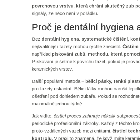
povrchovou vrstvu, která chrání skutečný zub po
signály, že něco není v pořádku.
Proč je dentální hygiena 
Bez
dentální hygiena
,
systematické čištění, kon
nejkvalitnější fazety mohou rychle znečistit.
Čištění
například
pískování zubů
,
methodu, která pomocí 
Pískování je šetrné k povrchu fazet, pokud je provád
keramických vrstev.
Další populární metoda –
bělicí pásky
,
tenké plast
pro fazety riskantní. Bělicí látky mohou narušit lepid
ošetření pod dohledem zubaře. Pokud se rozhodnete 
maximálně jednou týdně.
Jak vidíte,
čistící proces zahrnuje několik subproces
periodické profesionální zákroky. Každý z těchto krok
proto‑vzdálených vazeb mezi entitami:
čistící tech
kontrolu
. V praxi to znamená, že když máte kerami