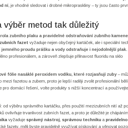
d ní
, je vhodné sledovat i drobné mikropraskliny – ty jsou často prv
a výběr metod tak důležitý
trola zubního plaku a pravidelné odstraňování zubního kamene
 zubních fazet
vyžaduje nejen obyčejný kartáček, ale i speciální tec
jemného proudu prášku a vody odstraňuje i nejodolnější plak
.
ěno profesionálem, a zároveň zlepšuje přilnavost fluoridu na sklo
ové fólie nasáklé peroxidem vodíku, které rozjasňují zuby
– můž
lo mezi fazetou a zubem, proto je lepší raději zvolit profesionální běl
pro domácí řešení, volte produkty s nižší koncentrací a používejte
ů
: od výběru správného kartáčku, přes použití mezizubních nití až p
ů ovlivňuje trvanlivost zubních fazet, a proto je důležité je chápání
nika
vyžaduje
správný nástroj
,
správnou techniku
a
pravideln
cké fazety, měli byste pravidelně využívat pískování a věnovat poz