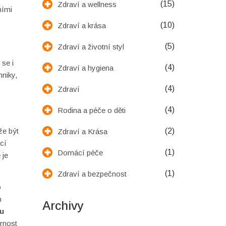
(15)
Zdraví a wellness
ními
(10)
Zdraví a krása
(5)
Zdraví a životní styl
se i
(4)
Zdraví a hygiena
hniky,
(4)
Zdraví
(4)
Rodina a péče o děti
e být
(2)
Zdraví a Krása
ící
(1)
Domácí péče
 je
(1)
Zdraví a bezpečnost
o
m
Archivy
ou
ornost