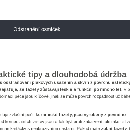
Odstranění osmiček
raktické tipy a dlouhodobá údržba
es odstraňování plakových usazenin a skvrn z povrchu estetick
zajišťuje, že fazety zůstávají lesklé a funkční po mnoho let
.
V p
domácí péče jsou klíčové, jinak se může povrch rozpadnout už bě
duje zvláštní péči.
keramické fazety
,
jsou vyrobeny z pevného
 od kompozitních vrstev jsou odolnější proti zabarvení, ale také citliv
 jemné kartáčky s neabrazivními pastami. Pokud máte
zobní fazety
,