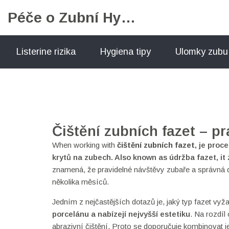
Péče o Zubní Hygienu
Listerine rizika
Hygiena tipy
Ulomky zubu
Čištění zubních fazet – p
When working with
čištění zubních fazet
,
je proc
krytů na zubech
. Also known as
údržba fazet
, it
znamená, že pravidelné návštěvy zubaře a správná 
několika měsíců.
Jedním z nejčastějších dotazů je, jaký typ fazet vyža
porcelánu a nabízejí nejvyšší estetiku
. Na rozdíl
abrazivní čištění. Proto se doporučuje kombinovat