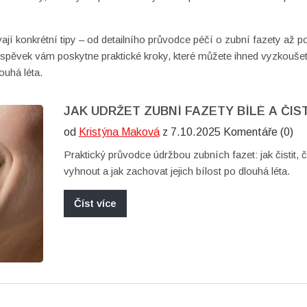
jí konkrétní tipy – od detailního průvodce péčí o zubní fazety až p
íspěvek vám poskytne praktické kroky, které můžete ihned vyzkoušet
uhá léta.
JAK UDRŽET ZUBNÍ FAZETY BÍLÉ A ČIS
od
Kristýna Maková
z 7.10.2025 Komentáře (0)
Praktický průvodce údržbou zubních fazet: jak čistit, 
vyhnout a jak zachovat jejich bílost po dlouhá léta.
Číst více