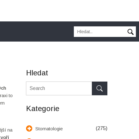
Hledat
ých
raxi to
hem
Kategorie
(275)
Stomatologie
ější na
tvoří