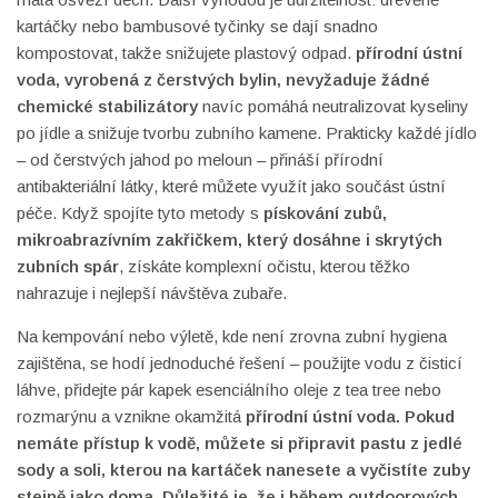
kartáčky nebo bambusové tyčinky se dají snadno
kompostovat, takže snižujete plastový odpad.
přírodní ústní
voda
,
vyrobená z čerstvých bylin, nevyžaduje žádné
chemické stabilizátory
navíc pomáhá neutralizovat kyseliny
po jídle a snižuje tvorbu zubního kamene. Prakticky každé jídlo
– od čerstvých jahod po meloun – přináší přírodní
antibakteriální látky, které můžete využít jako součást ústní
péče. Když spojíte tyto metody s
pískování zubů
,
mikroabrazívním zakřičkem, který dosáhne i skrytých
zubních spár
, získáte komplexní očistu, kterou těžko
nahrazuje i nejlepší návštěva zubaře.
Na kempování nebo výletě, kde není zrovna zubní hygiena
zajištěna, se hodí jednoduché řešení – použijte vodu z čisticí
láhve, přidejte pár kapek esenciálního oleje z tea tree nebo
rozmarýnu a vznikne okamžitá
přírodní ústní voda
. Pokud
nemáte přístup k vodě, můžete si připravit pastu z jedlé
sody a soli, kterou na kartáček nanesete a vyčistíte zuby
stejně jako doma. Důležité je, že i během outdoorových