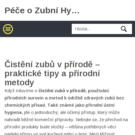
Péče o Zubní Hygienu
Čistění zubů v přírodě –
praktické tipy a přírodní
metody
Když mluvíme o
čistění zubů v přírodě
,
používání
přírodních surovin a metod k údržbě zdravých zubů bez
chemických přísad
. Také známé jako
přírodní ústní
hygiena
, jde o jednoduchý, ale účinný přístup, který může
nahradit běžné komerční přípravky. Nebojte se, že přechod na
přírodní produkty bude složitý – většina potřebných věcí
najdete přímo ve své kuchyni nebo v lese. Mezi klíčové