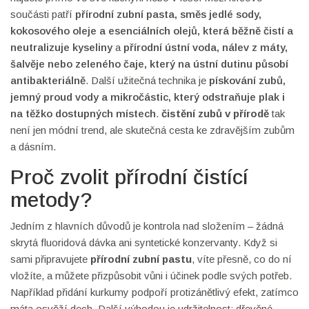
součásti patří
přírodní zubní pasta
,
směs jedlé sody,
kokosového oleje a esenciálních olejů, která běžně čistí a
neutralizuje kyseliny
a
přírodní ústní voda
,
nálev z máty,
šalvěje nebo zeleného čaje, který na ústní dutinu působí
antibakteriálně
. Další užitečná technika je
pískování zubů
,
jemný proud vody a mikročástic, který odstraňuje plak i
na těžko dostupných místech
.
čistění zubů v přírodě
tak
není jen módní trend, ale skutečná cesta ke zdravějším zubům
a dásním.
Proč zvolit přírodní čistící
metody?
Jedním z hlavních důvodů je kontrola nad složením – žádná
skrytá fluoridová dávka ani syntetické konzervanty. Když si
sami připravujete
přírodní zubní pastu
, víte přesně, co do ní
vložíte, a můžete přizpůsobit vůni i účinek podle svých potřeb.
Například přidání kurkumy podpoří protizánětlivý efekt, zatímco
máta osvěží dech. Další výhodou je udržitelnost: dřevěné