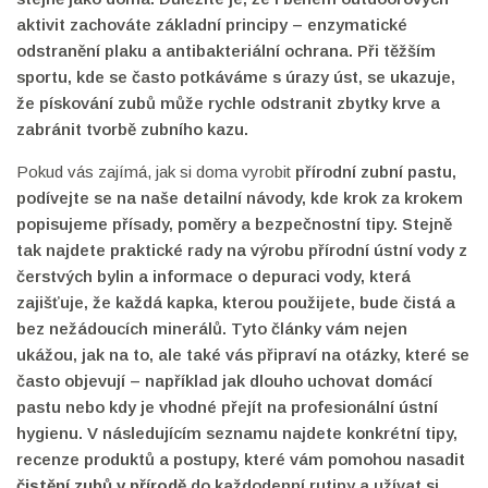
aktivit zachováte základní principy – enzymatické
odstranění plaku a antibakteriální ochrana. Při těžším
sportu, kde se často potkáváme s úrazy úst, se ukazuje,
že
pískování zubů
může rychle odstranit zbytky krve a
zabránit tvorbě zubního kazu.
Pokud vás zajímá, jak si doma vyrobit
přírodní zubní pastu
,
podívejte se na naše detailní návody, kde krok za krokem
popisujeme přísady, poměry a bezpečnostní tipy. Stejně
tak najdete praktické rady na výrobu
přírodní ústní vody
z
čerstvých bylin a informace o depuraci vody, která
zajišťuje, že každá kapka, kterou použijete, bude čistá a
bez nežádoucích minerálů. Tyto články vám nejen
ukážou, jak na to, ale také vás připraví na otázky, které se
často objevují – například jak dlouho uchovat domácí
pastu nebo kdy je vhodné přejít na profesionální ústní
hygienu. V následujícím seznamu najdete konkrétní tipy,
recenze produktů a postupy, které vám pomohou nasadit
čistění zubů v přírodě
do každodenní rutiny a užívat si