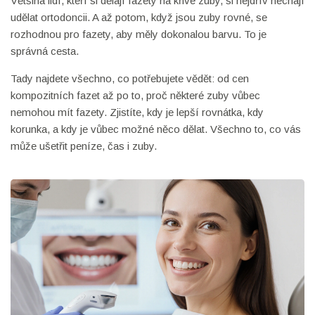
Většina lidí, kteří si dělají fazety na křivé zuby, si nejdřív nechají
udělat ortodoncii. A až potom, když jsou zuby rovné, se
rozhodnou pro fazety, aby měly dokonalou barvu. To je
správná cesta.
Tady najdete všechno, co potřebujete vědět: od cen
kompozitních fazet až po to, proč některé zuby vůbec
nemohou mít fazety. Zjistíte, kdy je lepší rovnátka, kdy
korunka, a kdy je vůbec možné něco dělat. Všechno to, co vás
může ušetřit peníze, čas i zuby.