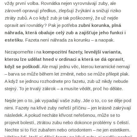
vždy první volba. Rovnátka nejen vyrovnávají zuby, ale
zároveň opravují předkus, zlepšují žvýkání a snižují riziko
ztráty zubů. A co když zub je tak poškozený, že už nejde
opravit ani rovnátky? Pak je potřeba
zubní korunka
,
plná
náhrada, která obaluje celý zub a zajišťuje jeho funkci i
estetiku
. Fazeta není náhrada za korunku – a naopak.
Nezapomeňte i na
kompozitní fazety
,
levnější varianta,
kterou lze udělat hned v ordinaci a která se dá opravit,
když se poškodí
. Ale mají jednu věc, kterou keramické nemají
– barva se může během let změnit, nebo se může přilepit plak.
A když se jednou rozhodnete pro fazetu, zub už nikdy nebude
stejný. To je trvalý zákrok – a musíte vědět, proč ho děláte.
Nejde jen o to, jak vypadají vaše zuby. Jde o to, co se děje pod
nimi. Fazety na křivé zuby neřeší příčinu – jen krásně zakrývají
následek. A pokud necháte křivost neřešenou, může se to
projevit bolestí, ztrátou zubu nebo dokonce problémy s čelistí.
Nechte si to říct zubařem nebo ortodontem – ne jen estetikem.