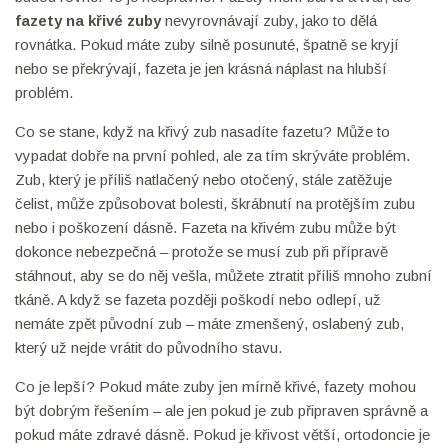
fazety na křivé zuby
nevyrovnávají zuby, jako to dělá
rovnátka. Pokud máte zuby silně posunuté, špatně se kryjí
nebo se překrývají, fazeta je jen krásná náplast na hlubší
problém.
Co se stane, když na křivý zub nasadíte fazetu? Může to
vypadat dobře na první pohled, ale za tím skrýváte problém.
Zub, který je příliš natlačený nebo otočený, stále zatěžuje
čelist, může způsobovat bolesti, škrábnutí na protějším zubu
nebo i poškození dásně. Fazeta na křivém zubu může být
dokonce nebezpečná – protože se musí zub při přípravě
stáhnout, aby se do něj vešla, můžete ztratit příliš mnoho zubní
tkáně. A když se fazeta později poškodí nebo odlepí, už
nemáte zpět původní zub – máte zmenšený, oslabený zub,
který už nejde vrátit do původního stavu.
Co je lepší? Pokud máte zuby jen mírně křivé, fazety mohou
být dobrým řešením – ale jen pokud je zub připraven správně a
pokud máte zdravé dásně. Pokud je křivost větší, ortodoncie je