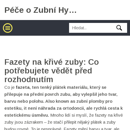
Péče o Zubní Hygienu
Fazety na křivé zuby: Co
potřebujete vědět před
rozhodnutím
Co je
fazeta
,
ten tenký plátek materiálu, který se
přilepuje na přední povrch zubu, aby vylepšil jeho tvar,
barvu nebo polohu
. Also known as
zubní plomby pro
estetiku
, it
není náhrada za ortodoncii, ale rychlá cesta k
estetickému úsměvu
.
Mnoho lidí si myslí, že fazety na křivé
zuby jsou zázrakem – že stačí přilepit nějaký plátek a zuby
budou rovné. To je nesprávné. Fazety mění barvu a tvar, ale