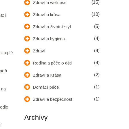
(15)
Zdraví a wellness
(10)
Zdraví a krása
t i
(5)
Zdraví a životní styl
(4)
Zdraví a hygiena
(4)
Zdraví
i teplé
(4)
Rodina a péče o děti
spoň
(2)
Zdraví a Krása
(1)
Domácí péče
u na
(1)
Zdraví a bezpečnost
podle
Archivy
í