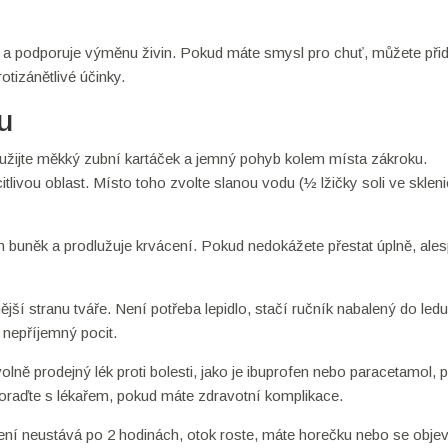
 a podporuje výměnu živin. Pokud máte smysl pro chuť, můžete přida
otizánětlivé účinky.
u
oužijte měkký zubní kartáček a jemný pohyb kolem místa zákroku.
livou oblast. Místo toho zvolte slanou vodu (½ lžičky soli ve sklenic
h buněk a prodlužuje krvácení. Pokud nedokážete přestat úplně, ale
ší stranu tváře. Není potřeba lepidlo, stačí ručník nabalený do led
 nepříjemný pocit.
ně prodejný lék proti bolesti, jako je ibuprofen nebo paracetamol, 
oraďte s lékařem, pokud máte zdravotní komplikace.
ení neustává po 2 hodinách, otok roste, máte horečku nebo se objev