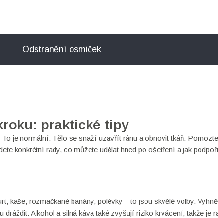
Odstranění osmiček
roku: praktické tipy
? To je normální. Tělo se snaží uzavřít ránu a obnovit tkáň. Pomozt
dete konkrétní rady, co můžete udělat hned po ošetření a jak podpoři
rt, kaše, rozmačkané banány, polévky – to jsou skvělé volby. Vyhně
áždit. Alkohol a silná káva také zvyšují riziko krvácení, takže je ra