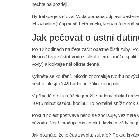
nechte na později.
Hydratace je klíčová. Voda pomáhá odplavit bakterie
lehký bylinný čaj (např. heřmánek), který má mírně pr
Jak pečovat o ústní dutin
Po 12 hodinách můžete začít opatrně čistit zuby. P
Nepoužívejte ústní vodu s alkoholem – může spálit cit
vody) a kloktejte několikrát denně.
Vyhněte se kouření. Nikotin zpomaluje tvorbu novýc
nechte alespoň 48 hodin po zákroku nepálit.
V případě otoku můžete použít studený obklad na vněj
10‑15 minut každou hodinu. To pomáhá snížit otok a
Pokud bolest přetrvává nebo se zhoršuje, vezměte vol
návodu. Nepřekračujte maximální dávku a vždy se p
Jak poznáte, že je čas zavolat zubaře? Pokud krvác