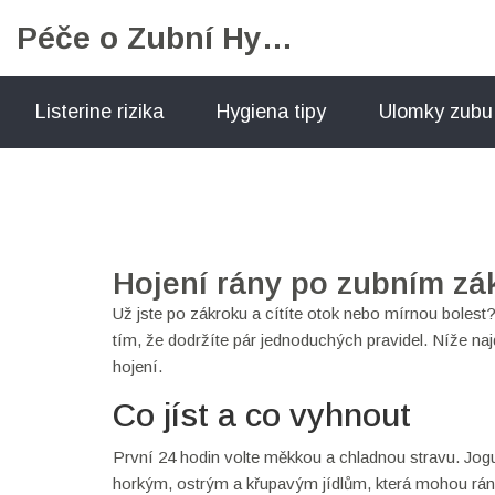
Péče o Zubní Hygienu
Listerine rizika
Hygiena tipy
Ulomky zubu
Hojení rány po zubním zák
Už jste po zákroku a cítíte otok nebo mírnou bolest
tím, že dodržíte pár jednoduchých pravidel. Níže naj
hojení.
Co jíst a co vyhnout
První 24 hodin volte měkkou a chladnou stravu. Jogu
horkým, ostrým a křupavým jídlům, která mohou ránu dr