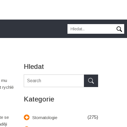
Hledat
e mu
t rychlé
Kategorie
te se
(275)
Stomatologie
ději