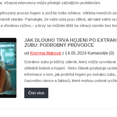
ka. Včasná intervence může předejít vážnějším problémům.
irozený proces hojení a snížíte riziko infekce. Většina menších ús
ávně staráte. Pamatujte, že vaše ústa jsou citlivá, ale také velmi v
totu a vhodnou výživu – a brzy se můžete těšit na zdravý úsměv bez bol
JAK DLOUHO TRVÁ HOJENÍ PO EXTRAK
ZUBU: PODROBNÝ PRŮVODCE
od
Kristýna Maková
z 14.05.2024 Komentáře (0)
Extrakce zubu je běžný zákrok, který může vyvolávat
ohledně bolesti a hojení. Tento článek poskytuje ucel
informace o tom, jak probíhá hojení po extrakci zubu,
časového rámce a faktorů, které mohou ovlivnit rychl
hojení. Přináší rovněž praktické tipy pro péči o dutinu
Číst více
extrakci a vysvětluje, jak předejít možným komplikací
Cílem je pomoci čtenářům lépe se připravit na období
zákroku a zajistit co nejrychlejší a nejbezpečnější hoje