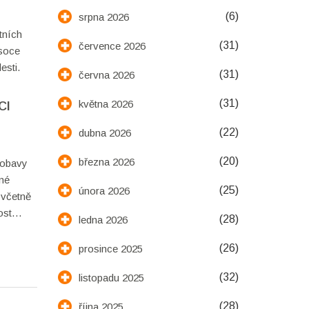
(6)
srpna 2026
tních
(31)
července 2026
ysoce
esti.
(31)
června 2026
(31)
května 2026
CI
(22)
dubna 2026
(20)
března 2026
 obavy
ené
(25)
února 2026
 včetně
ost
(28)
ledna 2026
 ústní po
m.
(26)
prosince 2025
 po
(32)
listopadu 2025
ní.
(28)
října 2025