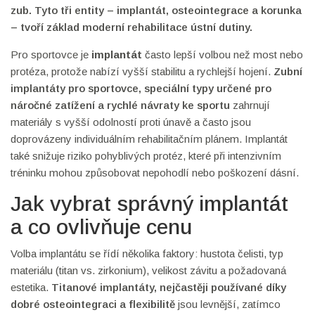
zub
. Tyto tři entity – implantát, osteointegrace a korunka
– tvoří základ moderní rehabilitace ústní dutiny.
Pro sportovce je
implantát
často lepší volbou než most nebo
protéza, protože nabízí vyšší stabilitu a rychlejší hojení.
Zubní
implantáty pro sportovce
,
speciální typy určené pro
náročné zatížení a rychlé návraty ke sportu
zahrnují
materiály s vyšší odolností proti únavě a často jsou
doprovázeny individuálním rehabilitačním plánem. Implantát
také snižuje riziko pohyblivých protéz, které při intenzivním
tréninku mohou způsobovat nepohodlí nebo poškození dásní.
Jak vybrat správný implantát
a co ovlivňuje cenu
Volba implantátu se řídí několika faktory: hustota čelisti, typ
materiálu (titan vs. zirkonium), velikost závitu a požadovaná
estetika.
Titanové implantáty
,
nejčastěji používané díky
dobré osteointegraci a flexibilitě
jsou levnější, zatímco