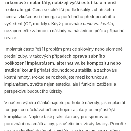
zirkoniové implantáty
,
nabízejí vyšší estetiku a menší
riziko alergií
. Cena se také liší podle lokality zubařského
centra, zkušeností chirurga a potřebného předoperačního
vyšetření (CT, modely). Když porovnáte
cenu vs. kvalitu
,
nezapomeňte zahrnout i náklady na následnou péči a případné
revize.
Implantát často řeší i problém prasklé skloviny nebo ulomené
přední zuby. V takových případech
oprava zubního
poškození implantátem
,
alternativa ke kompozitu nebo
tradiční koruně
přináší dlouhodobou stabilitu a zachování
kostní hmoty. Pokud se rozhodujete mezi korunkou a
implantátem, zvažte nejen estetiku, ale i funkční zatížení a
perspektivu budoucího údržby.
V našem výběru článků najdete podrobné návody, jak implantát
funguje, co očekávat během hojení a jaké jsou nejčastější
komplikace. Najdete také praktické rady pro sportovce,
porovnání materiálů a tipy, jak ušetřit bez ztráty kvality. Ponořte
se do jednotlivých témat a zjistěte, který postup vám nejlépe