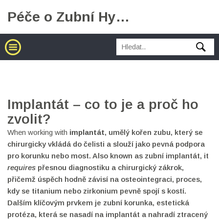
Péče o Zubní Hygienu
Implantát – co to je a proč ho
zvolit?
When working with
implantát
,
umělý kořen zubu, který se
chirurgicky vkládá do čelisti a slouží jako pevná podpora
pro korunku nebo most
. Also known as
zubní implantát
, it
requires
přesnou diagnostiku a chirurgický zákrok,
přičemž úspěch hodně závisí na
osteointegraci
,
proces,
kdy se titanium nebo zirkonium pevně spojí s kostí
.
Dalším klíčovým prvkem je
zubní korunka
,
estetická
protéza, která se nasadí na implantát a nahradí ztracený