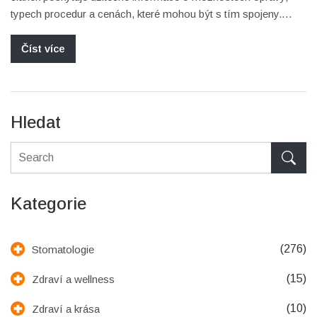
typech procedur a cenách, které mohou být s tím spojeny.
Součástí jsou také praktické tipy na výběr zubního lékaře a
finanční plánování.
Číst více
Hledat
Kategorie
(276)
Stomatologie
(15)
Zdraví a wellness
(10)
Zdraví a krása