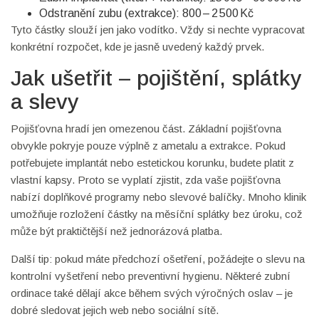
Odstranění zubu (extrakce): 800 – 2 500 Kč
Tyto částky slouží jen jako vodítko. Vždy si nechte vypracovat
konkrétní rozpočet, kde je jasně uvedený každý prvek.
Jak ušetřit – pojištění, splátky
a slevy
Pojišťovna hradí jen omezenou část. Základní pojišťovna
obvykle pokryje pouze výplně z ametalu a extrakce. Pokud
potřebujete implantát nebo estetickou korunku, budete platit z
vlastní kapsy. Proto se vyplatí zjistit, zda vaše pojišťovna
nabízí doplňkové programy nebo slevové balíčky. Mnoho klinik
umožňuje rozložení částky na měsíční splátky bez úroku, což
může být praktičtější než jednorázová platba.
Další tip: pokud máte předchozí ošetření, požádejte o slevu na
kontrolní vyšetření nebo preventivní hygienu. Některé zubní
ordinace také dělají akce během svých výročných oslav – je
dobré sledovat jejich web nebo sociální sítě.