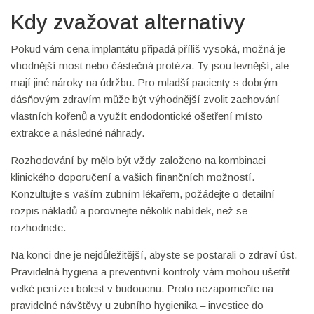
Kdy zvažovat alternativy
Pokud vám cena implantátu připadá příliš vysoká, možná je
vhodnější most nebo částečná protéza. Ty jsou levnější, ale
mají jiné nároky na údržbu. Pro mladší pacienty s dobrým
dásňovým zdravím může být výhodnější zvolit zachování
vlastních kořenů a využít endodontické ošetření místo
extrakce a následné náhrady.
Rozhodování by mělo být vždy založeno na kombinaci
klinického doporučení a vašich finančních možností.
Konzultujte s vaším zubním lékařem, požádejte o detailní
rozpis nákladů a porovnejte několik nabídek, než se
rozhodnete.
Na konci dne je nejdůležitější, abyste se postarali o zdraví úst.
Pravidelná hygiena a preventivní kontroly vám mohou ušetřit
velké peníze i bolest v budoucnu. Proto nezapomeňte na
pravidelné návštěvy u zubního hygienika – investice do