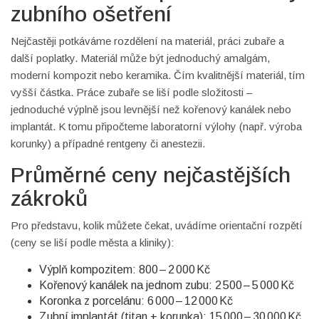
zubního ošetření
Nejčastěji potkáváme rozdělení na materiál, práci zubaře a
další poplatky. Materiál může být jednoduchý amalgám,
moderní kompozit nebo keramika. Čím kvalitnější materiál, tím
vyšší částka. Práce zubaře se liší podle složitosti –
jednoduché výplně jsou levnější než kořenový kanálek nebo
implantát. K tomu připočteme laboratorní výlohy (např. výroba
korunky) a případné rentgeny či anestezii.
Průměrné ceny nejčastějších
zákroků
Pro představu, kolik můžete čekat, uvádíme orientační rozpětí
(ceny se liší podle města a kliniky):
Výplň kompozitem: 800 – 2 000 Kč
Kořenový kanálek na jednom zubu: 2 500 – 5 000 Kč
Koronka z porcelánu: 6 000 – 12 000 Kč
Zubní implantát (titan + korunka): 15 000 – 30 000 Kč