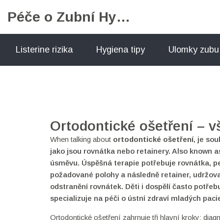
Péče o Zubní Hygienu
Listerine rizika
Hygiena tipy
Ulomky zubu
Ortodontické ošetření – v
When talking about
ortodontické ošetření
,
je sou
jako jsou rovnátka nebo retainery
. Also known 
úsměvu. Úspěšná terapie potřebuje
rovnátka
,
p
požadované polohy
a následně
retainer
,
udržova
odstranění rovnátek
. Děti i dospělí často potře
specializuje na péči o ústní zdraví mladých pac
Ortodontické ošetření zahrnuje tři hlavní kroky: dia