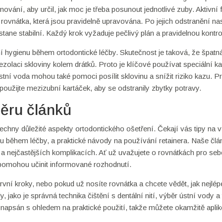
ování, aby určil, jak moc je třeba posunout jednotlivé zuby. Aktivní 
rovnátka, která jsou pravidelně upravována. Po jejich odstranění na
stane stabilní. Každý krok vyžaduje pečlivý plán a pravidelnou kontro
ní hygienu během ortodontické léčby. Skutečnost je taková, že špatn
zolaci skloviny kolem drátků. Proto je klíčové používat speciální ka
ústní voda mohou také pomoci posílit sklovinu a snížit riziko kazu. P
 použijte mezizubní kartáček, aby se odstranily zbytky potravy.
ěru článků
šechny důležité aspekty ortodontického ošetření. Čekají vás tipy na 
nu během léčby, a praktické návody na používání retainera. Naše člá
 a nejčastějších komplikacích. Ať už uvažujete o rovnátkách pro se
m pomohou učinit informované rozhodnutí.
 první kroky, nebo pokud už nosíte rovnátka a chcete vědět, jak nejlép
 jako je správná technika čištění s dentální nití, výběr ústní vody a 
je napsán s ohledem na praktické použití, takže můžete okamžitě apli