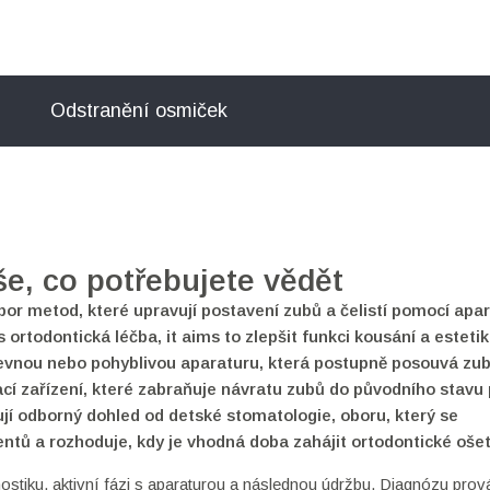
Odstranění osmiček
še, co potřebujete vědět
bor metod, které upravují postavení zubů a čelistí pomocí apar
as
ortodontická léčba
, it aims to zlepšit funkci kousání a esteti
evnou nebo pohyblivou aparaturu, která postupně posouvá zu
cí zařízení, které zabraňuje návratu zubů do původního stavu
bují odborný dohled od
detské stomatologie
,
oboru, který se
ientů a rozhoduje, kdy je vhodná doba zahájit ortodontické oše
gnostiku, aktivní fázi s aparaturou a následnou údržbu. Diagnózu prov