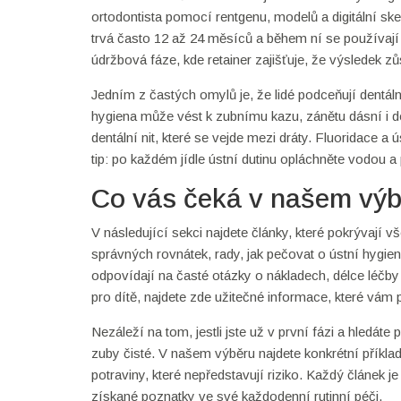
ortodontista pomocí rentgenu, modelů a digitální sken
trvá často 12 až 24 měsíců a během ní se používají 
údržbová fáze, kde retainer zajišťuje, že výsledek zů
Jedním z častých omylů je, že lidé podceňují dentál
hygiena může vést k zubnímu kazu, zánětu dásní i de
dentální nit, které se vejde mezi dráty. Fluoridace a 
tip: po každém jídle ústní dutinu opláchněte vodou a
Co vás čeká v našem výb
V následující sekci najdete články, které pokrývají v
správných rovnátek, rady, jak pečovat o ústní hygie
odpovídají na časté otázky o nákladech, délce léčby
pro dítě, najdete zde užitečné informace, které vá
Nezáleží na tom, jestli jste už v první fázi a hledáte
zuby čisté. V našem výběru najdete konkrétní příklady,
potraviny, které nepředstavují riziko. Každý článek 
získané poznatky ve své každodenní rutinní péči.