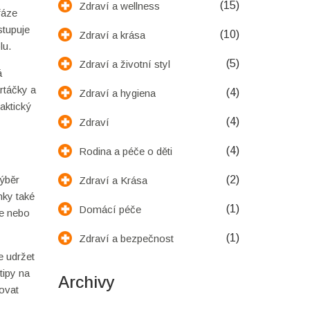
(15)
Zdraví a wellness
fáze
stupuje
(10)
Zdraví a krása
lu.
(5)
Zdraví a životní styl
á
rtáčky a
(4)
Zdraví a hygiena
raktický
(4)
Zdraví
(4)
Rodina a péče o děti
výběr
(2)
Zdraví a Krása
nky také
(1)
Domácí péče
be nebo
(1)
Zdraví a bezpečnost
e udržet
tipy na
Archivy
kovat