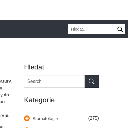
Hledat
atury,
ku
by do
Kategorie
 po
tření
.
(275)
Stomatologie
ádí