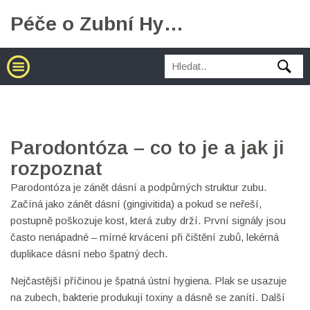
Péče o Zubní Hygienu
Parodontóza – co to je a jak ji
rozpoznat
Parodontóza je zánět dásní a podpůrných struktur zubu.
Začíná jako zánět dásní (gingivitida) a pokud se neřeší,
postupně poškozuje kost, která zuby drží. První signály jsou
často nenápadné – mírné krvácení při čištění zubů, lekérná
duplikace dásní nebo špatný dech.
Nejčastější příčinou je špatná ústní hygiena. Plak se usazuje
na zubech, bakterie produkují toxiny a dásně se zanítí. Další