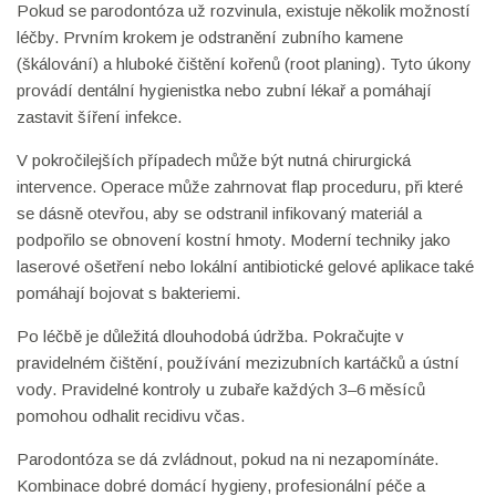
Pokud se parodontóza už rozvinula, existuje několik možností
léčby. Prvním krokem je odstranění zubního kamene
(škálování) a hluboké čištění kořenů (root planing). Tyto úkony
provádí dentální hygienistka nebo zubní lékař a pomáhají
zastavit šíření infekce.
V pokročilejších případech může být nutná chirurgická
intervence. Operace může zahrnovat flap proceduru, při které
se dásně otevřou, aby se odstranil infikovaný materiál a
podpořilo se obnovení kostní hmoty. Moderní techniky jako
laserové ošetření nebo lokální antibiotické gelové aplikace také
pomáhají bojovat s bakteriemi.
Po léčbě je důležitá dlouhodobá údržba. Pokračujte v
pravidelném čištění, používání mezizubních kartáčků a ústní
vody. Pravidelné kontroly u zubaře každých 3–6 měsíců
pomohou odhalit recidivu včas.
Parodontóza se dá zvládnout, pokud na ni nezapomínáte.
Kombinace dobré domácí hygieny, profesionální péče a