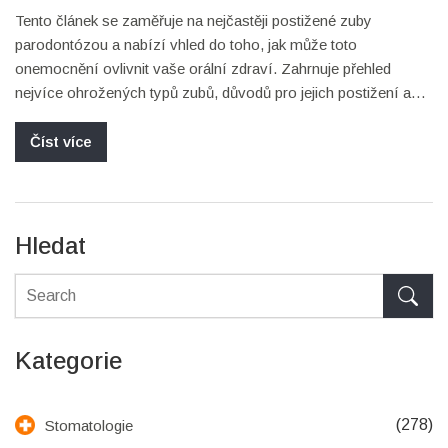
Tento článek se zaměřuje na nejčastěji postižené zuby
parodontózou a nabízí vhled do toho, jak může toto
onemocnění ovlivnit vaše orální zdraví. Zahrnuje přehled
nejvíce ohrožených typů zubů, důvodů pro jejich postižení a
představuje účinné metody prevence. Čtenáři se dozví, jak se
postarat o své ústní zdraví a získají ucelený pohled na
Číst více
problematiku parodontózy.
Hledat
Kategorie
(278)
Stomatologie