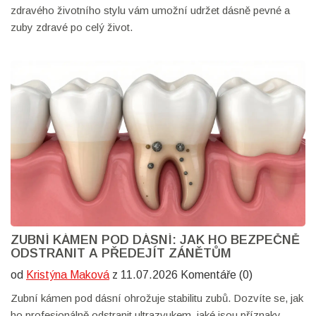
zdravého životního stylu vám umožní udržet dásně pevné a
zuby zdravé po celý život.
ZUBNÍ KÁMEN POD DÁSNÍ: JAK HO BEZPEČNĚ
ODSTRANIT A PŘEDEJÍT ZÁNĚTŮM
od
Kristýna Maková
z 11.07.2026 Komentáře (0)
Zubní kámen pod dásní ohrožuje stabilitu zubů. Dozvíte se, jak
ho profesionálně odstranit ultrazvukem, jaké jsou příznaky