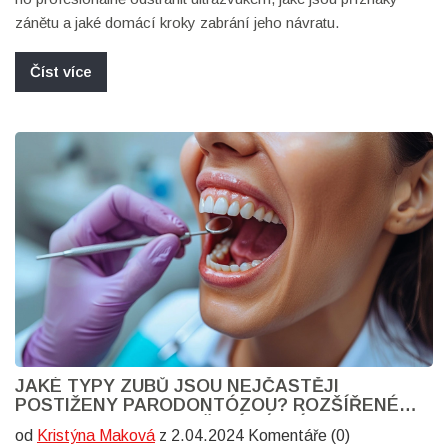
zánětu a jaké domácí kroky zabrání jeho návratu.
Číst více
JAKÉ TYPY ZUBŮ JSOU NEJČASTĚJI
POSTIŽENY PARODONTÓZOU? ROZŠÍŘENÉ
INFORMACE O POSTIŽENÍ DÁSNÍ
od
Kristýna Maková
z 2.04.2024 Komentáře (0)