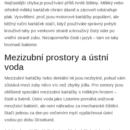
Nejčastější chyba je používání příliš tvrdé štětiny. Měkký nebo
středně měkký kartáček chrání dásně a zároveň odstraňuje
plak. Vysvětlení, proč jsou motorové kartáčky populární, ale
běžný ruční kartáček stačí, když používáte správný pohyb:
krouživé tahy po venkovní straně a krouživý čistý úder po
vnitřní straně zubu. Nezapomeňte čistit i jazyk – tam se taky
hromadí bakterie.
Mezizubní prostory a ústní
voda
Mezizubní kartáčky nebo dentální nit jsou nezbytné, pokud vám
zůstává mezi zuby něco víc než zbytky jídla. Pro seniory jsou
oblíbené speciální mezizubní kartáčky s měkkým hrotem –
čistě a šetrně. Ústní voda jako Listerine pomáhá snižovat
množství bakterií, ale není náhradou za mechanické čištění.
Stačí jednou za den po večerním mytí vypláchnout ústní
vodou po dobu 30 sekund.