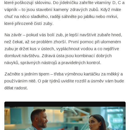
které poškozují sklovinu. Do jídelníčku zahrňte vitamíny D, C a
vápník – to jsou stavební kameny zdravých zubů. Když máte
chuť na něco sladkého, raději sáhněte po jablku nebo mrkvi,
které přirozeně čistí zuby.
Na závěr – pokud vás bolí zub, je lepší navštívit zubaře hned,
než čekat, až se problém zhorší. První pomoc při ulomeném
zubu je držet kus v ústech, vypláchnout vodou a co nejdříve
domluvit návštěvu. Zdravá ústa jsou kombinací dobrých
návyků, správných nástrojů a pravidelných kontrol.
Začněte s jedním tipem – třeba výměnou kartáčku za měkký a
používáním nitě. O pár týdnů uvidíte rozdíl a úsměv vám bude
dělat radost.