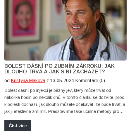
BOLEST DÁSNÍ PO ZUBNÍM ZÁKROKU: JAK
DLOUHO TRVÁ A JAK S NÍ ZACHÁZET?
od
Kristýna Maková
z 13.05.2024 Komentáře (0)
Bolest dásní po injekci je běžný jev, který může trvat od
několika hodin po několik dnů. V tomto článku se dozvíte, proč
k bolesti dochází, jak dlouho můžete očekávat, že bude trvat, a
jak ji efektivně zmírnit. Představíme také účinné metody pro
zmírnění bolesti a poskytneme tipy na prevenci problémů s
dásněmi v budoucnu.
Číst více