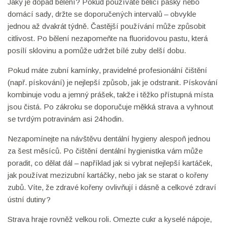
Jaký je dopad bělení? Pokud používáte bělicí pásky nebo
domácí sady, držte se doporučených intervalů – obvykle
jednou až dvakrát týdně. Častější používání může způsobit
citlivost. Po bělení nezapomeňte na fluoridovou pastu, která
posílí sklovinu a pomůže udržet bílé zuby delší dobu.
Pokud máte zubní kamínky, pravidelné profesionální čištění
(např. pískování) je nejlepší způsob, jak je odstranit. Pískování
kombinuje vodu a jemný prášek, takže i těžko přístupná místa
jsou čistá. Po zákroku se doporučuje měkká strava a vyhnout
se tvrdým potravinám asi 24 hodin.
Nezapomínejte na návštěvu dentální hygieny alespoň jednou
za šest měsíců. Po čištění dentální hygienistka vám může
poradit, co dělat dál – například jak si vybrat nejlepší kartáček,
jak používat mezizubní kartáčky, nebo jak se starat o kořeny
zubů. Víte, že zdravé kořeny ovlivňují i dásně a celkové zdraví
ústní dutiny?
Strava hraje rovněž velkou roli. Omezte cukr a kyselé nápoje,