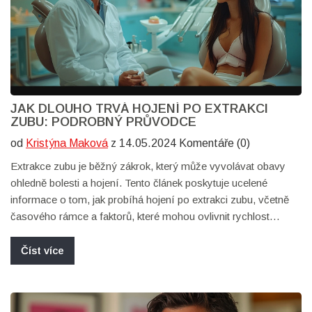
JAK DLOUHO TRVÁ HOJENÍ PO EXTRAKCI
ZUBU: PODROBNÝ PRŮVODCE
od
Kristýna Maková
z 14.05.2024 Komentáře (0)
Extrakce zubu je běžný zákrok, který může vyvolávat obavy
ohledně bolesti a hojení. Tento článek poskytuje ucelené
informace o tom, jak probíhá hojení po extrakci zubu, včetně
časového rámce a faktorů, které mohou ovlivnit rychlost
hojení. Přináší rovněž praktické tipy pro péči o dutinu ústní po
extrakci a vysvětluje, jak předejít možným komplikacím. Cílem
Číst více
je pomoci čtenářům lépe se připravit na období po zákroku a
zajistit co nejrychlejší a nejbezpečnější hojení.