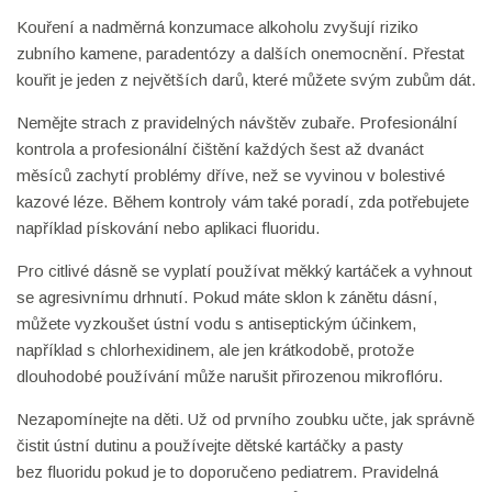
Kouření a nadměrná konzumace alkoholu zvyšují riziko
zubního kamene, paradentózy a dalších onemocnění. Přestat
kouřit je jeden z největších darů, které můžete svým zubům dát.
Nemějte strach z pravidelných návštěv zubaře. Profesionální
kontrola a profesionální čištění každých šest až dvanáct
měsíců zachytí problémy dříve, než se vyvinou v bolestivé
kazové léze. Během kontroly vám také poradí, zda potřebujete
například pískování nebo aplikaci fluoridu.
Pro citlivé dásně se vyplatí používat měkký kartáček a vyhnout
se agresivnímu drhnutí. Pokud máte sklon k zánětu dásní,
můžete vyzkoušet ústní vodu s antiseptickým účinkem,
například s chlorhexidinem, ale jen krátkodobě, protože
dlouhodobé používání může narušit přirozenou mikroflóru.
Nezapomínejte na děti. Už od prvního zoubku učte, jak správně
čistit ústní dutinu a používejte dětské kartáčky a pasty
bez fluoridu pokud je to doporučeno pediatrem. Pravidelná