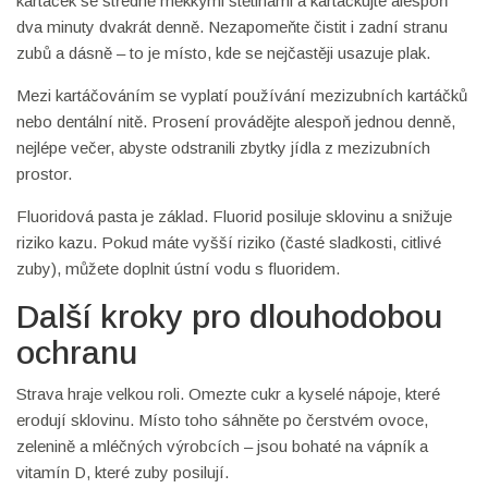
kartáček se středně měkkými štětinami a kartáčkujte alespoň
dva minuty dvakrát denně. Nezapomeňte čistit i zadní stranu
zubů a dásně – to je místo, kde se nejčastěji usazuje plak.
Mezi kartáčováním se vyplatí používání mezizubních kartáčků
nebo dentální nitě. Prosení provádějte alespoň jednou denně,
nejlépe večer, abyste odstranili zbytky jídla z mezizubních
prostor.
Fluoridová pasta je základ. Fluorid posiluje sklovinu a snižuje
riziko kazu. Pokud máte vyšší riziko (časté sladkosti, citlivé
zuby), můžete doplnit ústní vodu s fluoridem.
Další kroky pro dlouhodobou
ochranu
Strava hraje velkou roli. Omezte cukr a kyselé nápoje, které
erodují sklovinu. Místo toho sáhněte po čerstvém ovoce,
zelenině a mléčných výrobcích – jsou bohaté na vápník a
vitamín D, které zuby posilují.