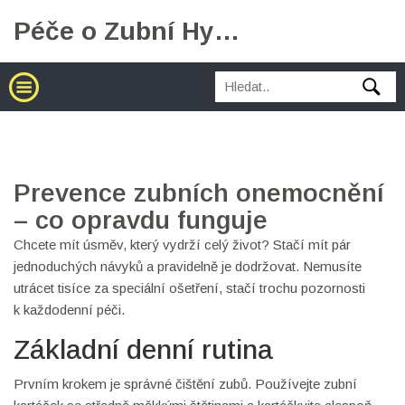
Péče o Zubní Hygienu
Prevence zubních onemocnění
– co opravdu funguje
Chcete mít úsměv, který vydrží celý život? Stačí mít pár
jednoduchých návyků a pravidelně je dodržovat. Nemusíte
utrácet tisíce za speciální ošetření, stačí trochu pozornosti
k každodenní péči.
Základní denní rutina
Prvním krokem je správné čištění zubů. Používejte zubní