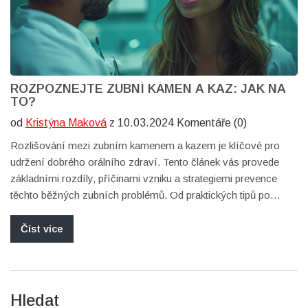
ROZPOZNEJTE ZUBNÍ KÁMEN A KAZ: JAK NA
TO?
od
Kristýna Maková
z 10.03.2024 Komentáře (0)
Rozlišování mezi zubním kamenem a kazem je klíčové pro
udržení dobrého orálního zdraví. Tento článek vás provede
základními rozdíly, příčinami vzniku a strategiemi prevence
těchto běžných zubních problémů. Od praktických tipů po
odborné rady, zjistíte, jak nejlépe pečovat o své zuby a
předcházet nepříjemným následkům špatné ústní hygieny.
Číst více
Hledat