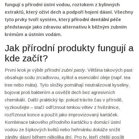
fungují s
přírodní ústní vodou
,
roztokem z bylinných
extraktů, který oživí dech a podpoří hojení dásní
. Všechny
tyto prvky tvoří systém, který
přírodní dentální péče
představuje jako zdravou alternativu k běžným zubním
krémům a ústním vodám.
Jak přírodní produkty fungují a
kde začít?
První krok je výběr
přírodní zubní pasty
. Většina takových past
obsahuje sodu zrcadlovou, xylitol a esenciální oleje (např. tea
tree nebo máta). Tyto složky pomáhají neutralizovat kyseliny,
bojovat proti bakteriím a osvěžit dech bez agresivních
chemikálií. Další praktický tip: pokud trávíte čas v přírodě,
vyzkoušejte
– stačí odříznout tenkou větev z hvězdnice,
rozříznout konce a použít jako improvizovaný kartáček.
Kombinace takového
přírodního kartáčku
s domácí ústní
vodou ze šípkových květů nebo heřmánku dokáže snížit
záněty dásní během několika dní. Pro ty, kteří chtějí posílit