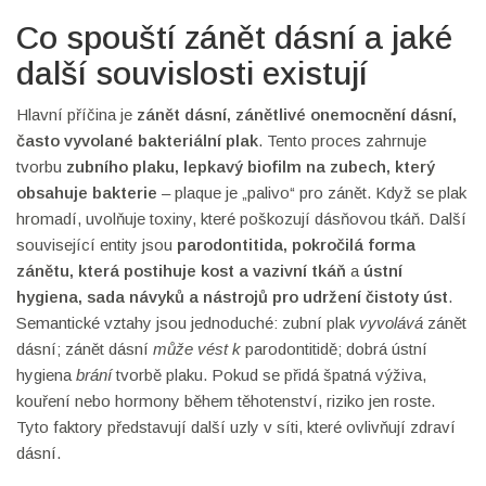
Co spouští zánět dásní a jaké
další souvislosti existují
Hlavní příčina je
zánět dásní
,
zánětlivé onemocnění dásní,
často vyvolané bakteriální plak
. Tento proces zahrnuje
tvorbu
zubního plaku
,
lepkavý biofilm na zubech, který
obsahuje bakterie
– plaque je „palivo“ pro zánět. Když se plak
hromadí, uvolňuje toxiny, které poškozují dásňovou tkáň. Další
související entity jsou
parodontitida
,
pokročilá forma
zánětu, která postihuje kost a vazivní tkáň
a
ústní
hygiena
,
sada návyků a nástrojů pro udržení čistoty úst
.
Semantické vztahy jsou jednoduché: zubní plak
vyvolává
zánět
dásní; zánět dásní
může vést k
parodontitidě; dobrá ústní
hygiena
brání
tvorbě plaku. Pokud se přidá špatná výživa,
kouření nebo hormony během těhotenství, riziko jen roste.
Tyto faktory představují další uzly v síti, které ovlivňují zdraví
dásní.