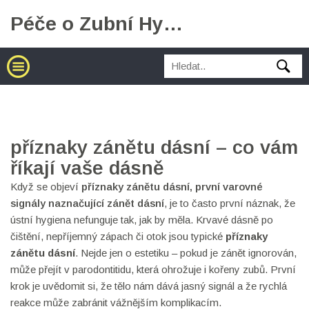
Péče o Zubní Hygienu
příznaky zánětu dásní – co vám
říkají vaše dásně
Když se objeví
příznaky zánětu dásní
,
první varovné
signály naznačující zánět dásní
, je to často první náznak, že
ústní hygiena nefunguje tak, jak by měla. Krvavé dásně po
čištění, nepříjemný zápach či otok jsou typické
příznaky
zánětu dásní
. Nejde jen o estetiku – pokud je zánět ignorován,
může přejít v parodontitidu, která ohrožuje i kořeny zubů. První
krok je uvědomit si, že tělo nám dává jasný signál a že rychlá
reakce může zabránit vážnějším komplikacím.