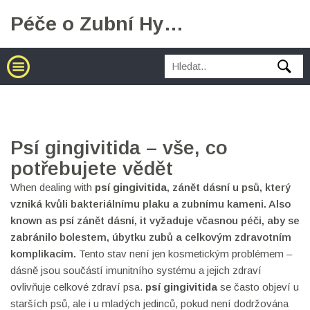
Péče o Zubní Hygienu
Psí gingivitida – vše, co
potřebujete vědět
When dealing with
psí gingivitida
,
zánět dásní u psů, který
vzniká kvůli bakteriálnímu plaku a zubnímu kameni
. Also
known as
psí zánět dásní
, it
vyžaduje včasnou péči, aby se
zabránilo bolestem, úbytku zubů a celkovým zdravotním
komplikacím
.
Tento stav není jen kosmetickým problémem –
dásně jsou součástí imunitního systému a jejich zdraví
ovlivňuje celkové zdraví psa.
psí gingivitida
se často objeví u
starších psů, ale i u mladých jedinců, pokud není dodržována