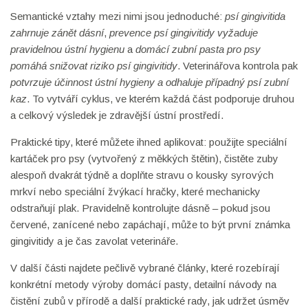
Semantické vztahy mezi nimi jsou jednoduché:
psí gingivitida
zahrnuje zánět dásní
,
prevence psí gingivitidy vyžaduje
pravidelnou ústní hygienu
a
domácí zubní pasta pro psy
pomáhá snižovat riziko psí gingivitidy
. Veterinářova kontrola pak
potvrzuje účinnost ústní hygieny a odhaluje případný psí zubní
kaz
. To vytváří cyklus, ve kterém každá část podporuje druhou
a celkový výsledek je zdravější ústní prostředí.
Praktické tipy, které můžete ihned aplikovat: použijte speciální
kartáček pro psy (vytvořený z měkkých štětin), čistěte zuby
alespoň dvakrát týdně a doplňte stravu o kousky syrových
mrkví nebo speciální žvýkací hračky, které mechanicky
odstraňují plak. Pravidelně kontrolujte dásně – pokud jsou
červené, zanícené nebo zapáchají, může to být první známka
gingivitidy a je čas zavolat veterináře.
V další části najdete pečlivě vybrané články, které rozebírají
konkrétní metody výroby domácí pasty, detailní návody na
čistění zubů v přírodě a další praktické rady, jak udržet úsměv