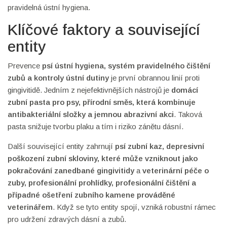
pravidelná ústní hygiena.
Klíčové faktory a související
entity
Prevence
psí ústní hygiena
,
systém pravidelného čištění
zubů a kontroly ústní dutiny
je první obrannou linií proti
gingivitidě. Jedním z nejefektivnějších nástrojů je
domácí
zubní pasta pro psy
,
přírodní směs, která kombinuje
antibakteriální složky a jemnou abrazivní akci
. Taková
pasta snižuje tvorbu plaku a tím i riziko zánětu dásní.
Další související entity zahrnují
psí zubní kaz
,
depresivní
poškození zubní skloviny, které může vzniknout jako
pokračování zanedbané gingivitidy
a
veterinární péče o
zuby
,
profesionální prohlídky, profesionální čištění a
případné ošetření zubního kamene prováděné
veterinářem
. Když se tyto entity spojí, vzniká robustní rámec
pro udržení zdravých dásní a zubů.