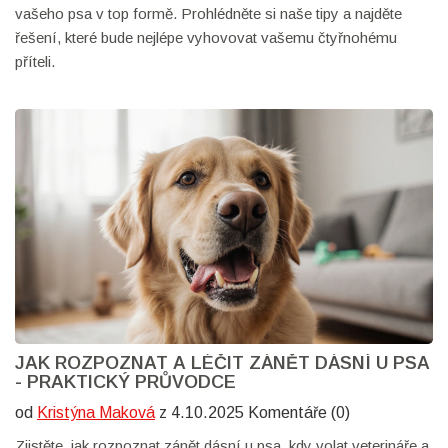
vašeho psa v top formě. Prohlédněte si naše tipy a najděte
řešení, které bude nejlépe vyhovovat vašemu čtyřnohému
příteli.
JAK ROZPOZNAT A LÉČIT ZÁNĚT DÁSNÍ U PSA
- PRAKTICKÝ PRŮVODCE
od
Kristýna Maková
z 4.10.2025 Komentáře (0)
Zjistěte, jak rozpoznat zánět dásní u psa, kdy volat veterináře a