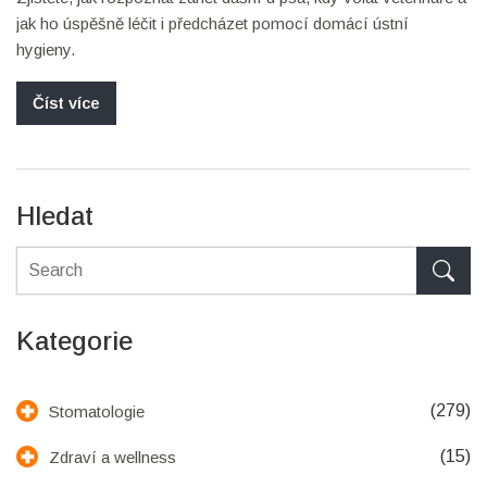
jak ho úspěšně léčit i předcházet pomocí domácí ústní
hygieny.
Číst více
Hledat
Kategorie
(279)
Stomatologie
(15)
Zdraví a wellness