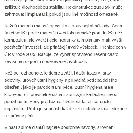
zajišťuje dlouhodobou stabilitu. Rekonstrukce zubů tak může
zahrnovat i implantaci, pokud jsou jiné možnosti omezené.
Každá metoda má svá specifika a související náklady. Cena
fazet se liší podle materiálu – celokeramické jsou dražší než
kompozitní, ale vydrží déle. Korunky a implantáty mají vyšší
počáteční investici, ale přinášejí trvalý výsledek. Přehled cen v
ČR v roce 2025 ukazuje, že výběr správného řešení často
závisí na rozpočtu i očekávané životnosti.
Než se rozhodnete, je dobré zvážit i další faktory: stav
skloviny, úroveň ústní hygieny a případná potřeba dalšího
ošetření, jako je parodontální péče. Zubní hygiena hraje
klíčovou roli; pravidelné čištění sonickým kartáčkem nebo
použití ústní vody prodlužuje životnost fazet, korunek i
implantátů. Proto je součástí každé rekonstrukce také edukace
o správné péči.
V naší sbírce článků najdete podrobné návody, srovnání