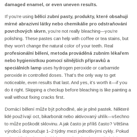
damaged enamel, or even uneven results.
If you’re using
bělící zubní pasty
,
produkty, které obsahují
mírné abrazivní látky nebo chemikálie pro odstraňování
povrchových skvrn
, you’re not really bleaching—you’re
polishing. These pastes can help with coffee or tea stains, but
they won’t change the natural color of your teeth. Real
profesionální bělení
,
metoda prováděná zubním lékařem
nebo hygienistkou pomocí silnějších přípravků a
speciálních lamp
uses hydrogen peroxide or carbamide
peroxide in controlled doses. That’s the only way to get
noticeable, even results that last. And yes, it’s worth it—if you
do it right. Skipping a checkup before bleaching is like painting a
wall without fixing cracks first.
Domácí bělení může být pohodlné, ale je plné pastek. Některé
lidé používají oct, bikarbonát nebo aktivovaný uhlík—všechno
to může poškodit sklovinu. A jak často je příliš často? Většina
výrobců doporučuje 1–2 týdny mezi jednotlivými cykly. Pokud