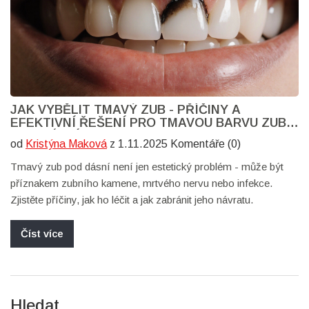
JAK VYBĚLIT TMAVÝ ZUB - PŘÍČINY A
EFEKTIVNÍ ŘEŠENÍ PRO TMAVOU BARVU ZUBU
POD DÁSNÍ
od
Kristýna Maková
z 1.11.2025 Komentáře (0)
Tmavý zub pod dásní není jen estetický problém - může být
příznakem zubního kamene, mrtvého nervu nebo infekce.
Zjistěte příčiny, jak ho léčit a jak zabránit jeho návratu.
Číst více
Hledat