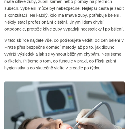
máte citlivé zuby, zubní kámen nebo plomby na předních
zubech, vybělení může být nebezpečné. Nejlepší cesta je začít
s konzultací. Ne každý, kdo má tmavé zuby, potřebuje bělení.
Někdy stačí profesionální čištění. Jiným lidem chybí
ortodoncie, protože křivé zuby vypadají neesteticky i po bělení.
V této sbírce najdete vše, co potřebujete vědět: od cen bělení v
Praze přes bezpečné domácí metody až po to, jak dlouho
vydrží výsledek a jak se vyhnout běžným chybám. Nepíšeme
o fikcích. Píšeme o tom, co funguje v praxi, co říkají zubní
hygienistky a co skutečně vidíte v zrcadle po týdnu.