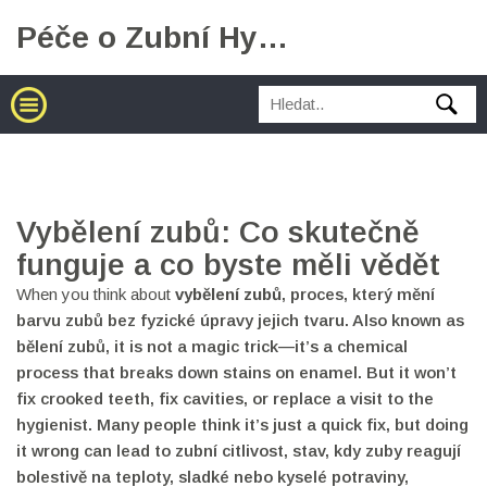
Péče o Zubní Hygienu
Vybělení zubů: Co skutečně
funguje a co byste měli vědět
When you think about
vybělení zubů
,
proces, který mění
barvu zubů bez fyzické úpravy jejich tvaru
. Also known as
bělení zubů
, it is not a magic trick—it’s a chemical
process that breaks down stains on enamel. But it won’t
fix crooked teeth, fix cavities, or replace a visit to the
hygienist. Many people think it’s just a quick fix, but doing
it wrong can lead to
zubní citlivost
,
stav, kdy zuby reagují
bolestivě na teploty, sladké nebo kyselé potraviny
,