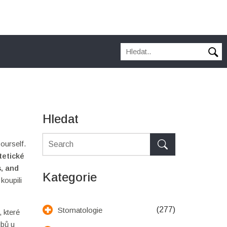
Hledat
ourself.
tetické
s, and
Kategorie
koupili
(277)
Stomatologie
 které
ubů u