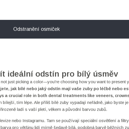
Odstranění osmiček
t ideální odstín pro bílý úsměv
 not just picking a color—you're choosing how you want to present y
jete, jak bílé nebo jaký odstín mají vaše zuby po léčbě nebo es
lays a crucial role in both dental treatments like veneers, crown
bílejší, tím lépe. Ale příliš bílé zuby vypadají neřádně, jako byste je 
řirozeně ladí s vaší pletí, věkem a původní barvou zubů.
evize nebo Instagramu. Tam se používají speciální osvětlení a filtry,
lní barva pro většinu lidí mírně šedavě bílá, podobná barvě běžných z