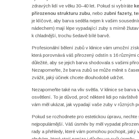
zdravých lidí ve věku 30–40 let. Pokud si vybíráte
ke
přirozenou strukturu zubu
, nebo
zubní fazety
,
te
je klíčové, aby barva seděla nejen k vašim sousedním 
nádechem) mají lépe vypadající zuby s mírně žlutav
k chladnější, trochu šedavě bílé barvě.
Profesionální bělení zubů v klinice vám umožní zís
která porovnává váš přirozený odstín s 16 různými o
důležité, aby se jejich barva shodovala s vašimi přir
Nezapomeňte, že barva zubů se může měnit s časem 
zvážit, jaký účinek chcete dlouhodobě udržet.
Nezapomeňte také na vliv světla. V klinice se barva
osvětlení. To je důvod, proč některé lidi po návštěvě
vám měl ukázat, jak vypadají vaše zuby v různých 
Pokud se rozhodnete pro estetickou úpravu, nechte s
nejpopulárnější. Váš úsměv by měl vypadat přirozeně,
rady a přehledy, které vám pomohou pochopit, jaký 
chybám, které stojí peníze i důvěru ve svůj úsměv.