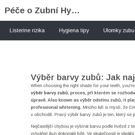
Péče o Zubní Hygienu
Listerine rizika
Hygiena tipy
Ulomky zubu
Výběr barvy zubů: Jak nají
When choosing the right shade for your teeth, you're
výběr barvy zubů
,
proces, při kterém se rozhodu
úpravě
. Also known as
výběr odstínu zubů
, it p
professional whitening.
Mnoho lidí si myslí, že čím 
v obchodě. Pravý výběr barvy zubů je ten, který se p
Nejčastější chybou je vybírat barvu podle hvězd z tel
vytvářejí iluzi dokonalé bílé. Ve skutečnosti je ideá