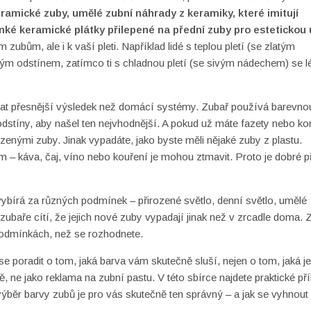
ramické zuby
,
umělé zubní náhrady z keramiky, které imitují
nké keramické plátky přilepené na přední zuby pro estetickou
zubům, ale i k vaší pleti. Například lidé s teplou pletí (se zlatým
ým odstínem, zatímco ti s chladnou pletí (se sivým nádechem) se l
kat přesnější výsledek než domácí systémy. Zubař používá barevnou
dstíny, aby našel ten nejvhodnější. A pokud už máte fazety nebo kor
ozenými zuby. Jinak vypadáte, jako byste měli nějaké zuby z plastu.
– káva, čaj, víno nebo kouření je mohou ztmavit. Proto je dobré 
 vybírá za různých podmínek – přirozené světlo, denní světlo, umělé
 zubaře cítí, že jejich nové zuby vypadají jinak než v zrcadle doma. 
podmínkách, než se rozhodnete.
e poradit o tom, jaká barva vám skutečně sluší, nejen o tom, jaká je
 ne jako reklama na zubní pastu. V této sbírce najdete praktické př
výběr barvy zubů je pro vás skutečně ten správný – a jak se vyhnou