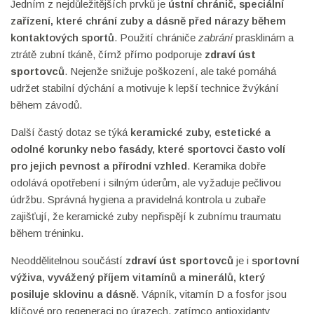
Jedním z nejdůležitějších prvků je
ústní chránič
,
speciální
zařízení, které chrání zuby a dásně před nárazy během
kontaktových sportů
. Použití chrániče
zabrání
prasklinám a
ztrátě zubní tkáně, čímž přímo podporuje
zdraví úst
sportovců
. Nejenže snižuje poškození, ale také pomáhá
udržet stabilní dýchání a motivuje k lepší technice žvýkání
během závodů.
Další častý dotaz se týká
keramické zuby
,
estetické a
odolné korunky nebo fasády, které sportovci často volí
pro jejich pevnost a přírodní vzhled
. Keramika dobře
odolává opotřebení i silným úderům, ale vyžaduje pečlivou
údržbu. Správná hygiena a pravidelná kontrola u zubaře
zajišťují, že keramické zuby nepřispějí k zubnímu traumatu
během tréninku.
Neoddělitelnou součástí
zdraví úst sportovců
je i
sportovní
výživa
,
vyvážený příjem vitamínů a minerálů, který
posiluje sklovinu a dásně
. Vápník, vitamín D a fosfor jsou
klíčové pro regeneraci po úrazech, zatímco antioxidanty