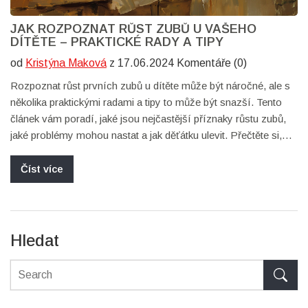
JAK ROZPOZNAT RŮST ZUBŮ U VAŠEHO
DÍTĚTE – PRAKTICKÉ RADY A TIPY
od
Kristýna Maková
z 17.06.2024 Komentáře (0)
Rozpoznat růst prvních zubů u dítěte může být náročné, ale s
několika praktickými radami a tipy to může být snazší. Tento
článek vám poradí, jaké jsou nejčastější příznaky růstu zubů,
jaké problémy mohou nastat a jak děťátku ulevit. Přečtěte si,
jaké metody jsou nejúspěšnější a kdy je vhodné kontaktovat
pediatra.
Číst více
Hledat