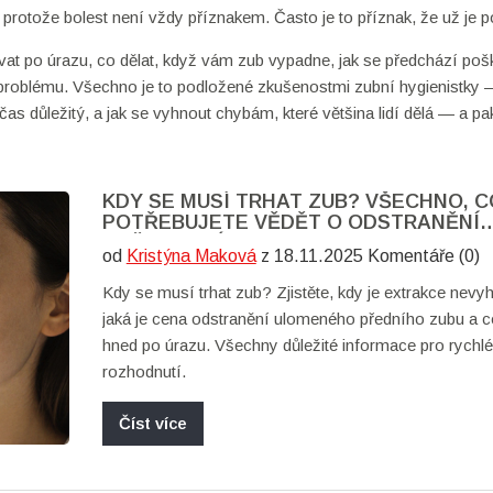
protože bolest není vždy příznakem. Často je to příznak, že už je 
ovat po úrazu, co dělat, když vám zub vypadne, jak se předchází po
u problému. Všechno je to podložené zkušenostmi zubní hygienistky 
je čas důležitý, a jak se vyhnout chybám, které většina lidí dělá — a pa
KDY SE MUSÍ TRHAT ZUB? VŠECHNO, C
POTŘEBUJETE VĚDĚT O ODSTRANĚNÍ
POŠKOZENÉHO ZUBU
od
Kristýna Maková
z 18.11.2025 Komentáře (0)
Kdy se musí trhat zub? Zjistěte, kdy je extrakce nevyh
jaká je cena odstranění ulomeného předního zubu a c
hned po úrazu. Všechny důležité informace pro rychlé
rozhodnutí.
Číst více