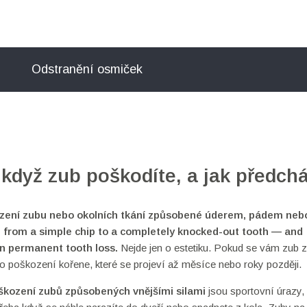
Odstranění osmiček
 když zub poškodíte, a jak předch
ození zubu nebo okolních tkání způsobené úderem, pádem neb
ge from a simple chip to a completely knocked-out tooth — and
en permanent tooth loss.
Nejde jen o estetiku. Pokud se vám zub z
o poškození kořene, které se projeví až měsíce nebo roky později.
škození zubů způsobených vnějšími silami
jsou sportovní úrazy,