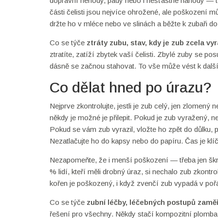
dopravní nehody, pády nebo i nešťastné náhody — tř
části čelisti jsou nejvíce ohrožené, ale poškození
držte ho v mléce nebo ve slinách a běžte k zubaři do
Co se týče
ztráty zubu
,
stav, kdy je zub zcela vy
ztratíte, zatíží zbytek vaší čelisti. Zbylé zuby se
dásně se začnou stahovat. To vše může vést k další z
Co dělat hned po úrazu?
Nejprve zkontrolujte, jestli je zub celý, jen zlome
někdy je možné je přilepit. Pokud je zub vyražený, n
Pokud se vám zub vyrazil, vložte ho zpět do důlku, 
Nezatlačujte ho do kapsy nebo do papíru. Čas je klíč
Nezapomeňte, že i menší poškození — třeba jen škr
% lidí, kteří měli drobný úraz, si nechalo zub zkontro
kořen je poškozený, i když zvenčí zub vypadá v poř
Co se týče
zubní léčby
,
léčebných postupů zamě
řešení pro všechny. Někdy stačí kompozitní plomba, 