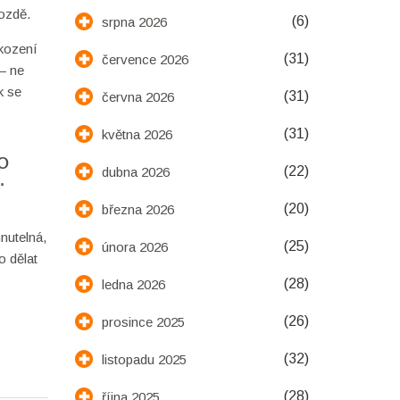
pozdě.
(6)
srpna 2026
škození
(31)
července 2026
— ne
k se
(31)
června 2026
(31)
května 2026
O
(22)
dubna 2026
(20)
března 2026
nutelná,
(25)
února 2026
o dělat
(28)
ledna 2026
(26)
prosince 2025
(32)
listopadu 2025
(28)
října 2025