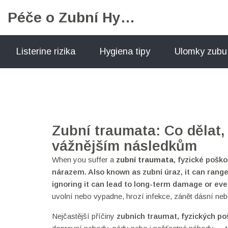
Péče o Zubní Hygienu
Listerine rizika
Hygiena tipy
Ulomky zubu
Zubní traumata: Co dělat,
vážnějším následkům
When you suffer a
zubní traumata
,
fyzické pošk
nárazem
. Also known as
zubní úraz
, it can ran
ignoring it can lead to long-term damage or ev
uvolní nebo vypadne, hrozí infekce, zánět dásní neb
Nejčastější příčiny
zubních traumat
,
fyzických po