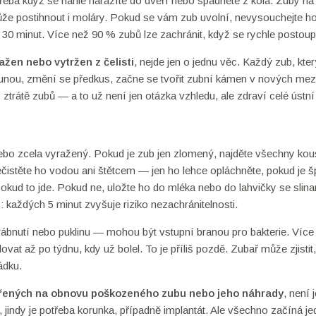
eba když se náhle narazíte do dveří nebo spadnete z kola. Zuby na
 může postihnout i moláry. Pokud se vám zub uvolní, nevysouchejte 
 30 minut. Více než 90 % zubů lze zachránit, když se rychle postoup
ražen nebo vytržen z čelisti
, nejde jen o jednu věc. Každý zub, kter
 posunou, změní se předkus, začne se tvořit zubní kámen v nových mez
trátě zubů — a to už není jen otázka vzhledu, ale zdraví celé ústní 
ný nebo zcela vyražený. Pokud je zub jen zlomený, najděte všechny ko
ečistěte ho vodou ani štětcem — jen ho lehce opláchněte, pokud je š
pokud to jde. Pokud ne, uložte ho do mléka nebo do lahvičky se slina
: každých 5 minut zvyšuje riziko nezachránitelnosti.
ábnutí nebo puklinu — mohou být vstupní branou pro bakterie. Více
lovat až po týdnu, kdy už bolel. To je příliš pozdě. Zubař může zjistit
ádku.
řených na obnovu poškozeného zubu nebo jeho náhrady
, není 
jindy je potřeba korunka, případně implantát. Ale všechno začíná j