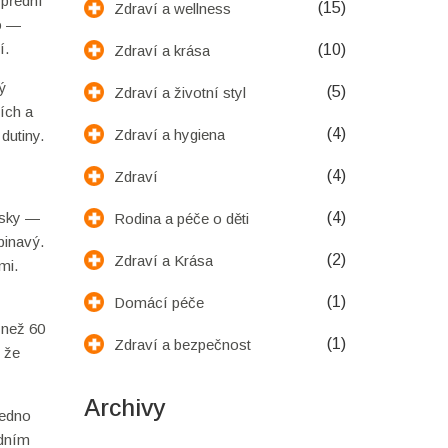
 přední
(15)
Zdraví a wellness
ho —
í.
(10)
Zdraví a krása
ý
(5)
Zdraví a životní styl
ích a
(4)
Zdraví a hygiena
dutiny.
(4)
Zdraví
usky —
(4)
Rodina a péče o děti
pinavý.
(2)
Zdraví a Krása
mi.
(1)
Domácí péče
 než 60
(1)
Zdraví a bezpečnost
, že
Archivy
jedno
edním