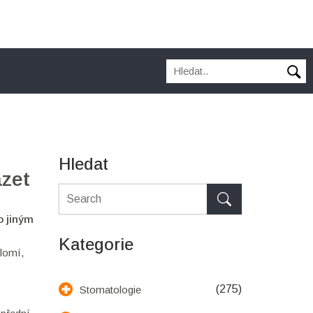
Hledat
ázet
o jiným
Kategorie
lomí,
(275)
Stomatologie