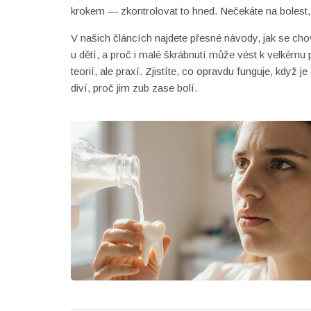
krokem — zkontrolovat to hned. Nečekáte na bolest, 
V našich článcích najdete přesné návody, jak se ch
u dětí, a proč i malé škrábnutí může vést k velkém
teorií, ale praxí. Zjistíte, co opravdu funguje, když 
diví, proč jim zub zase bolí.