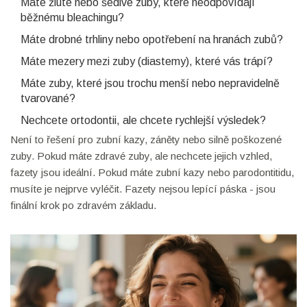
Máte žluté nebo šedivé zuby, které neodpovídají
běžnému bleachingu?
Máte drobné trhliny nebo opotřebení na hranách zubů?
Máte mezery mezi zuby (diastemy), které vás trápí?
Máte zuby, které jsou trochu menší nebo nepravidelně
tvarované?
Nechcete ortodontii, ale chcete rychlejší výsledek?
Není to řešení pro zubní kazy, záněty nebo silně poškozené
zuby. Pokud máte zdravé zuby, ale nechcete jejich vzhled,
fazety jsou ideální. Pokud máte zubní kazy nebo parodontitidu,
musíte je nejprve vyléčit. Fazety nejsou lepící páska - jsou
finální krok po zdravém základu.