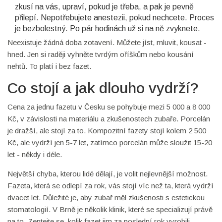
zkusí na vás, upraví, pokud je třeba, a pak je pevně
přilepí. Nepotřebujete anestezii, pokud nechcete. Proces
je bezbolestný. Po pár hodinách už si na ně zvyknete.
Neexistuje žádná doba zotavení. Můžete jíst, mluvit, kousat -
hned. Jen si raději vyhněte tvrdým oříškům nebo kousání
nehtů. To platí i bez fazet.
Co stojí a jak dlouho vydrží?
Cena za jednu fazetu v Česku se pohybuje mezi 5 000 a 8 000
Kč, v závislosti na materiálu a zkušenostech zubaře. Porcelán
je dražší, ale stojí za to. Kompozitní fazety stojí kolem 2 500
Kč, ale vydrží jen 5-7 let, zatímco porcelán může sloužit 15-20
let - někdy i déle.
Největší chyba, kterou lidé dělají, je volit nejlevnější možnost.
Fazeta, která se odlepí za rok, vás stojí víc než ta, která vydrží
dvacet let. Důležité je, aby zubař měl zkušenosti s estetickou
stomatologií. V Brně je několik klinik, které se specializují právě
na to. Zeptejte se, kolik fazet jim za poslední rok vyrobili.