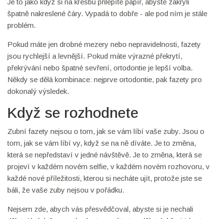
Je to jako když si na kresbu přilepíte papír, abyste zakryli
špatně nakreslené čáry. Vypadá to dobře - ale pod ním je stále
problém.
Pokud máte jen drobné mezery nebo nepravidelnosti, fazety
jsou rychlejší a levnější. Pokud máte výrazné překrytí,
překrývání nebo špatné sevření, ortodontie je lepší volba.
Někdy se dělá kombinace: nejprve ortodontie, pak fazety pro
dokonalý výsledek.
Když se rozhodnete
Zubní fazety nejsou o tom, jak se vám líbí vaše zuby. Jsou o
tom, jak se vám líbí vy, když se na ně díváte. Je to změna,
která se nepředstaví v jedné návštěvě. Je to změna, která se
projeví v každém novém selfie, v každém novém rozhovoru, v
každé nové příležitosti, kterou si necháte ujít, protože jste se
báli, že vaše zuby nejsou v pořádku.
Nejsem zde, abych vás přesvědčoval, abyste si je nechali