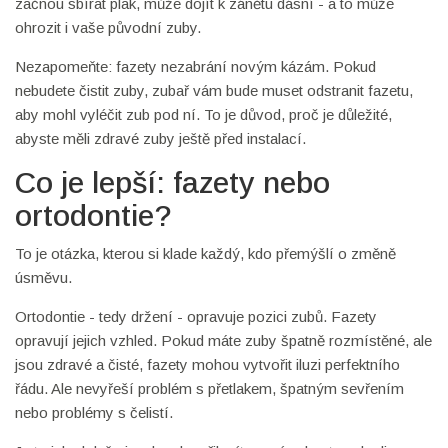
začnou sbírat plak, může dojít k zánětu dásní - a to může
ohrozit i vaše původní zuby.
Nezapomeňte: fazety nezabrání novým kázám. Pokud
nebudete čistit zuby, zubař vám bude muset odstranit fazetu,
aby mohl vyléčit zub pod ní. To je důvod, proč je důležité,
abyste měli zdravé zuby ještě před instalací.
Co je lepší: fazety nebo
ortodontie?
To je otázka, kterou si klade každý, kdo přemýšlí o změně
úsměvu.
Ortodontie - tedy držení - opravuje pozici zubů. Fazety
opravují jejich vzhled. Pokud máte zuby špatně rozmístěné, ale
jsou zdravé a čisté, fazety mohou vytvořit iluzi perfektního
řádu. Ale nevyřeší problém s přetlakem, špatným sevřením
nebo problémy s čelistí.