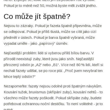
Pokud je to méně než 50, možná byste měli zvážit jiného.
Co může jít špatně?
Nejsou to zázraky. Pokud je fazeta špatně připevněna, může
se odlepovat. Pokud je příliš tlustá, může se cítit jako cizí
předmět v ústech. Pokud je barva špatně vybraná, může
vypadat uměle - jako „papírový“ úsměv.
Nejčastější problém: lidé si vyberou příliš bílou barvu. V
přírodě neexistují zuby, které jsou jako sníh. Nejčastější
přirozený odstín je „A2“ nebo „B1“. Více než 80 % lidí, kteří si
nechali fazety udělat, se po roce ptá: „Proč jsem nevybral ten
lehce teplý odstín?“
Nezapomeňte: fazety nejsou odolné proti špatným návykům.
Kousání tužek, bruxismus (skřípání zuby), kousání nehtů - to
všechno může fazety poškodit. Pokud skřípáte zuby, budete
potřebovat ochrannou noční destičku. To není volitelné - je to
nutné.