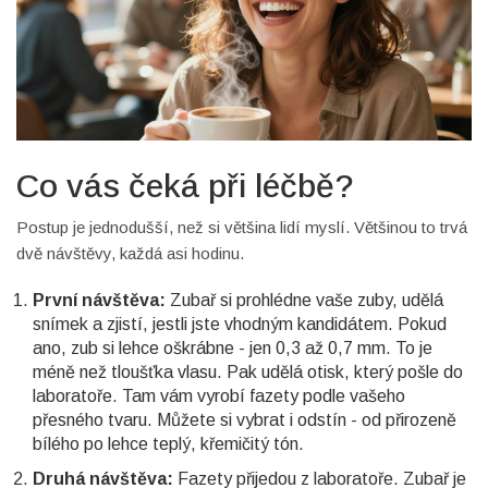
Co vás čeká při léčbě?
Postup je jednodušší, než si většina lidí myslí. Většinou to trvá
dvě návštěvy, každá asi hodinu.
První návštěva:
Zubař si prohlédne vaše zuby, udělá
snímek a zjistí, jestli jste vhodným kandidátem. Pokud
ano, zub si lehce oškrábne - jen 0,3 až 0,7 mm. To je
méně než tloušťka vlasu. Pak udělá otisk, který pošle do
laboratoře. Tam vám vyrobí fazety podle vašeho
přesného tvaru. Můžete si vybrat i odstín - od přirozeně
bílého po lehce teplý, křemičitý tón.
Druhá návštěva:
Fazety přijedou z laboratoře. Zubař je