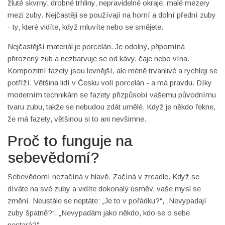
žluté skvrny, drobné trhliny, nepravidelné okraje, malé mezery
mezi zuby. Nejčastěji se používají na horní a dolní přední zuby
- ty, které vidíte, když mluvíte nebo se smějete.
Nejčastější materiál je porcelán. Je odolný, připomíná
přirozený zub a nezbarvuje se od kávy, čaje nebo vína.
Kompozitní fazety jsou levnější, ale méně trvanlivé a rychleji se
potříží. Většina lidí v Česku volí porcelán - a má pravdu. Díky
moderním technikám se fazety přizpůsobí vašemu původnímu
tvaru zubu, takže se nebudou zdát umělé. Když je někdo řekne,
že má fazety, většinou si to ani nevšimne.
Proč to funguje na
sebevědomí?
Sebevědomí nezačíná v hlavě. Začíná v zrcadle. Když se
díváte na své zuby a vidíte dokonalý úsměv, vaše mysl se
změní. Neustále se neptáte: „Je to v pořádku?“, „Nevypadají
zuby špatně?“, „Nevypadám jako někdo, kdo se o sebe
nestará?“