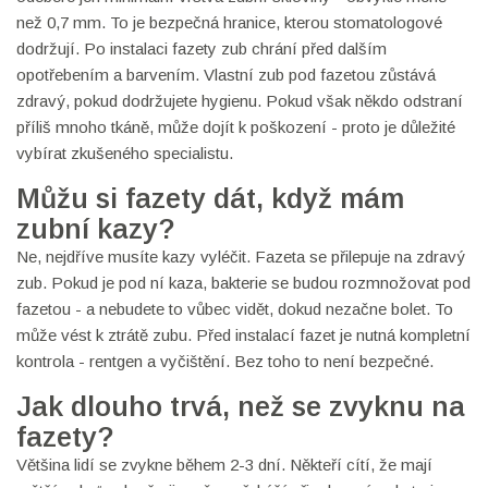
než 0,7 mm. To je bezpečná hranice, kterou stomatologové
dodržují. Po instalaci fazety zub chrání před dalším
opotřebením a barvením. Vlastní zub pod fazetou zůstává
zdravý, pokud dodržujete hygienu. Pokud však někdo odstraní
příliš mnoho tkáně, může dojít k poškození - proto je důležité
vybírat zkušeného specialistu.
Můžu si fazety dát, když mám
zubní kazy?
Ne, nejdříve musíte kazy vyléčit. Fazeta se přilepuje na zdravý
zub. Pokud je pod ní kaza, bakterie se budou rozmnožovat pod
fazetou - a nebudete to vůbec vidět, dokud nezačne bolet. To
může vést k ztrátě zubu. Před instalací fazet je nutná kompletní
kontrola - rentgen a vyčištění. Bez toho to není bezpečné.
Jak dlouho trvá, než se zvyknu na
fazety?
Většina lidí se zvykne během 2-3 dní. Někteří cítí, že mají