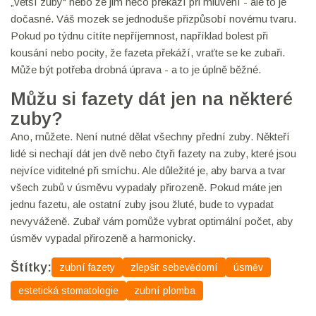
„větší zuby“ nebo že jim něco překáží při mluvení - ale to je
dočasné. Váš mozek se jednoduše přizpůsobí novému tvaru.
Pokud po týdnu cítíte nepříjemnost, například bolest při
kousání nebo pocity, že fazeta překáží, vraťte se ke zubaři.
Může být potřeba drobná úprava - a to je úplně běžné.
Můžu si fazety dát jen na některé
zuby?
Ano, můžete. Není nutné dělat všechny přední zuby. Někteří
lidé si nechají dát jen dvě nebo čtyři fazety na zuby, které jsou
nejvíce viditelné při smíchu. Ale důležité je, aby barva a tvar
všech zubů v úsměvu vypadaly přirozeně. Pokud máte jen
jednu fazetu, ale ostatní zuby jsou žluté, bude to vypadat
nevyváženě. Zubař vám pomůže vybrat optimální počet, aby
úsměv vypadal přirozeně a harmonicky.
Štítky:
zubní fazety
zlepšit sebevědomí
úsměv
estetická stomatologie
zubní plomba