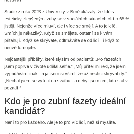
Studie z roku 2023 z Univerzity v Brně ukázaly, že lidé s
esteticky zlepšenými zuby se v sociálních situacích cítí o 68 %
jistěji. Nejenže více mluví, ale i více se smějí. A to je klíč.
Smích je nákazlivý. Když se smějete, ostatní se k vám
přitahují. Když se skrýváte, odtrháváte se od lidí - i když to
neuvědomujete.
Nejčastější příběhy, které slyším od pacientů: „Po fazetách
jsem poprvé v životě udělal selfie.“ „Můj přítel mi řekl, že jsem
vypadávám jinak - a já jsem si všiml, že už nechci skrývat rty.“
„Nechal jsem se vyfotit na svatbu - a nebyl jsem ten, kdo stál v
pozadí.“
Kdo je pro zubní fazety ideální
kandidát?
Není to pro každého. Ale je to pro víc lidí, než si myslíte.