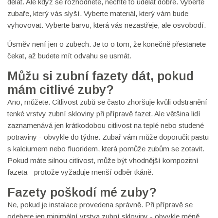
dělat. Ale když se rozhodnete, nechte to udělat dobře. Vyberte
zubaře, který vás slyší. Vyberte materiál, který vám bude
vyhovovat. Vyberte barvu, která vás nezastřeje, ale osvobodí.
Úsměv není jen o zubech. Je to o tom, že konečně přestanete
čekat, až budete mít odvahu se usmát.
Můžu si zubní fazety dát, pokud
mám citlivé zuby?
Ano, můžete. Citlivost zubů se často zhoršuje kvůli odstranění
tenké vrstvy zubní skloviny při přípravě fazet. Ale většina lidí
zaznamenává jen krátkodobou citlivost na teplé nebo studené
potraviny - obvykle do týdne. Zubař vám může doporučit pastu
s kalciumem nebo fluoridem, která pomůže zubům se zotavit.
Pokud máte silnou citlivost, může být vhodnější kompozitní
fazeta - protože vyžaduje menší odběr tkáně.
Fazety poškodí mé zuby?
Ne, pokud je instalace provedena správně. Při přípravě se
odebere jen minimální vrstva zubní skloviny - obvykle méně