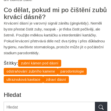
Co dělat, pokud mi po čištění zubů
krvácí dásně?
Krvácení dásní je varovný signál zánětu (gingivitidy). Neměli
byste přestat čistit zuby, naopak - je třeba čistit pečlivěji, ale
šetrně. Použijte měkkou kartáčku a interdentální kartáčky.
Pokud krvácení přetrvává déle než dva týdny i přes důkladnou
hygienu, navštivte stomatologa, protože může jít o počáteční
stadium parodontitidy.
Štítky:
zubní kámen pod dásní
odstraňování zubního kamene
parodontologie
ultrazvuková kavitace
zdraví dásní
Hledat