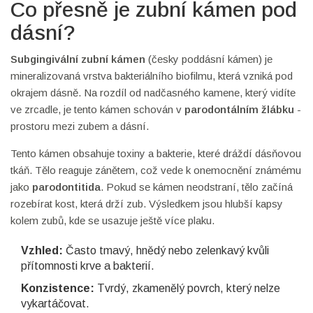
Co přesně je zubní kámen pod
dásní?
Subgingivální zubní kámen
(česky poddásní kámen) je
mineralizovaná vrstva bakteriálního biofilmu, která vzniká pod
okrajem dásně. Na rozdíl od nadčasného kamene, který vidíte
ve zrcadle, je tento kámen schován v
parodontálním žlábku
-
prostoru mezi zubem a dásní.
Tento kámen obsahuje toxiny a bakterie, které dráždí dásňovou
tkáň. Tělo reaguje zánětem, což vede k onemocnění známému
jako
parodontitida
. Pokud se kámen neodstraní, tělo začíná
rozebírat kost, která drží zub. Výsledkem jsou hlubší kapsy
kolem zubů, kde se usazuje ještě více plaku.
Vzhled:
Často tmavý, hnědý nebo zelenkavý kvůli
přítomnosti krve a bakterií.
Konzistence:
Tvrdý, zkamenělý povrch, který nelze
vykartáčovat.