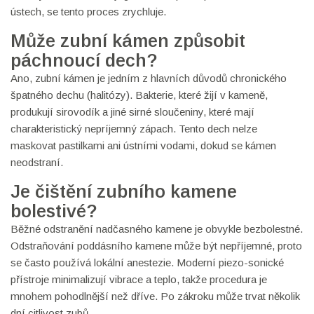
ústech, se tento proces zrychluje.
Může zubní kámen způsobit
páchnoucí dech?
Ano, zubní kámen je jedním z hlavních důvodů chronického
špatného dechu (halitózy). Bakterie, které žijí v kameně,
produkují sirovodík a jiné sirné sloučeniny, které mají
charakteristický nepríjemný zápach. Tento dech nelze
maskovat pastilkami ani ústními vodami, dokud se kámen
neodstraní.
Je čištění zubního kamene
bolestivé?
Běžné odstranění nadčasného kamene je obvykle bezbolestné.
Odstraňování poddásního kamene může být nepříjemné, proto
se často používá lokální anestezie. Moderní piezo-sonické
přístroje minimalizují vibrace a teplo, takže procedura je
mnohem pohodlnější než dříve. Po zákroku může trvat několik
dní citlivost zubů.