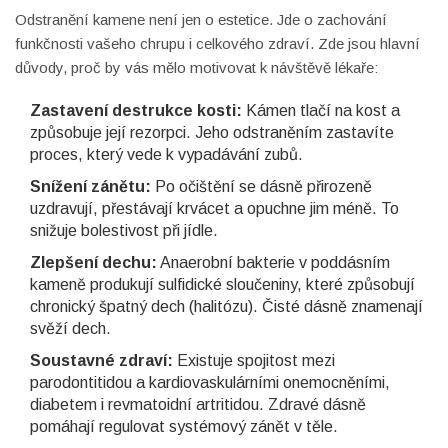
Odstranění kamene není jen o estetice. Jde o zachování
funkčnosti vašeho chrupu i celkového zdraví. Zde jsou hlavní
důvody, proč by vás mělo motivovat k návštěvě lékaře:
Zastavení destrukce kosti:
Kámen tlačí na kost a
způsobuje její rezorpci. Jeho odstraněním zastavíte
proces, který vede k vypadávání zubů.
Snížení zánětu:
Po očištění se dásně přirozeně
uzdravují, přestávají krvácet a opuchne jim méně. To
snižuje bolestivost při jídle.
Zlepšení dechu:
Anaerobní bakterie v poddásním
kameně produkují sulfidické sloučeniny, které způsobují
chronický špatný dech (halitózu). Čisté dásně znamenají
svěží dech.
Soustavné zdraví:
Existuje spojitost mezi
parodontitidou a kardiovaskulárními onemocněními,
diabetem i revmatoidní artritidou. Zdravé dásně
pomáhají regulovat systémový zánět v těle.