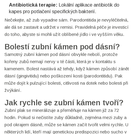
Antibiotická terapie:
Lokální aplikace antibiotik do
kapes pro potlačení specifických bakterií.
Nečekejte, až zub vypadne sám. Parodontitida je nevyléčitelná,
ale dá se zastavit a udržet v remisi. Pravidelná péče je investicí
do toho, abyste si mohli užít oblíbené jídlo i ve vyšším věku.
Bolestí zubní kámen pod dásní?
Samotný zubní kámen pod dásní obvykle nebolí, protože
kořeny zubů nemají nervy v té části, která je v kontaktu s
kamenem. Bolest nastává až tehdy, když kámen způsobí zánět
dásní (gingivitidu) nebo poškození kosti (parodontitidu). Pak
může dojít k pulzující bolesti, citlivosti na dotek nebo bolesti při
žvýkání.
Jak rychle se zubní kámen tvoří?
Zubní plak se minerálizuje a přeměňuje na kámen již za 72
hodin. Pokud si nečistíte zuby důkladně, zejména mezi zuby a
pod okrajem dásně, může se kámen začít tvořit velmi rychle. U
některých lidí, kteří mají genetickou predispozici nebo sucho v