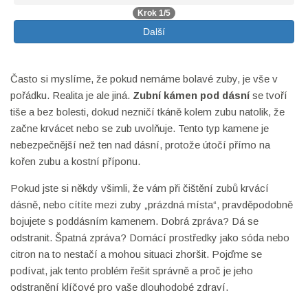
Krok 1/5
Další
Často si myslíme, že pokud nemáme bolavé zuby, je vše v
pořádku. Realita je ale jiná.
Zubní kámen pod dásní
se tvoří
tiše a bez bolesti, dokud nezničí tkáně kolem zubu natolik, že
začne krvácet nebo se zub uvolňuje. Tento typ kamene je
nebezpečnější než ten nad dásní, protože útočí přímo na
kořen zubu a kostní příponu.
Pokud jste si někdy všimli, že vám při čištění zubů krvácí
dásně, nebo cítíte mezi zuby „prázdná místa“, pravděpodobně
bojujete s poddásním kamenem. Dobrá zpráva? Dá se
odstranit. Špatná zpráva? Domácí prostředky jako sóda nebo
citron na to nestačí a mohou situaci zhoršit. Pojďme se
podívat, jak tento problém řešit správně a proč je jeho
odstranění klíčové pro vaše dlouhodobé zdraví.