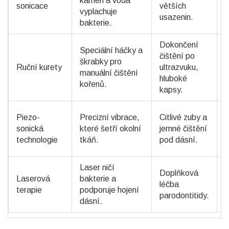
kámen a voda
č
sonicace
větších
vyplachuje
a
usazenin.
bakterie.
Dokončení
Speciální háčky a
čištění po
S
škrabky pro
Ruční kurety
ultrazvuku,
manuální čištění
hluboké
n
kořenů.
kapsy.
V
Piezo-
Precizní vibrace,
Citlivé zuby a
v
sonická
které šetří okolní
jemné čištění
m
technologie
tkáň.
pod dásní.
h
Laser ničí
Doplňková
Laserová
bakterie a
léčba
B
terapie
podporuje hojení
parodontitidy.
dásní.