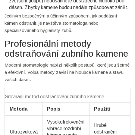
zvětšení (loupe) nedosáhnete dostatečně hluboko pod
dásen. Zbytky kamene budou nadále způsobovat zánět.
Jediným bezpečným a účinným způsobem, jak poddásní
kámen odstranit, je návštěva stomatologa nebo
specializovaného hygienisty zubů.
Profesionální metody
odstraňování zubního kamene
Moderní stomatologie nabízí několik postupů, které jsou šetrné
a efektivní. Volba metody závisí na hloubce kamene a stavu
vašich dásní.
Srovnání metod odstraňování zubního kamene
Metoda
Popis
Použití
Vysokofrekvenční
Hrubé
vibrace rozdrobí
Ultrazvuková
odstranění