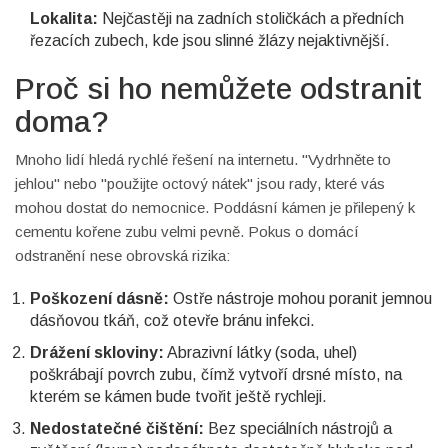
Lokalita:
Nejčastěji na zadních stoličkách a předních
řezacích zubech, kde jsou slinné žlázy nejaktivnější.
Proč si ho nemůžete odstranit
doma?
Mnoho lidí hledá rychlé řešení na internetu. "Vydrhněte to
jehlou" nebo "použijte octový nátek" jsou rady, které vás
mohou dostat do nemocnice. Poddásní kámen je přilepený k
cementu kořene zubu velmi pevně. Pokus o domácí
odstranění nese obrovská rizika:
Poškození dásně:
Ostře nástroje mohou poranit jemnou
dásňovou tkáň, což otevře bránu infekci.
Drážení skloviny:
Abrazivní látky (soda, uhel)
poškrábají povrch zubu, čímž vytvoří drsné místo, na
kterém se kámen bude tvořit ještě rychleji.
Nedostatečné čištění:
Bez speciálních nástrojů a