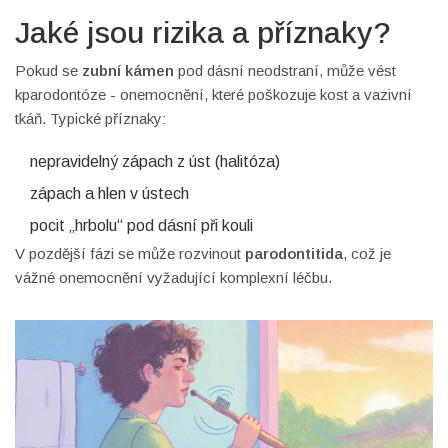
Jaké jsou rizika a příznaky?
Pokud se
zubní kámen
pod dásní neodstraní, může vést
kparodontóze - onemocnění, které poškozuje kost a vazivní
tkáň. Typické příznaky:
nepravidelný zápach z úst (halitóza)
zápach a hlen v ústech
pocit „hrbolu“ pod dásní při kouli
V pozdější fázi se může rozvinout
parodontitida
, což je
vážné onemocnění vyžadující komplexní léčbu.