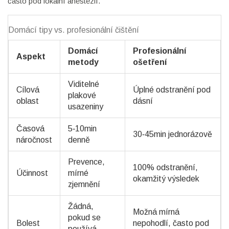
často pod lokální anestezií.
Domácí tipy vs. profesionální čištění
Domácí
Profesionální
Aspekt
metody
ošetření
Viditelné
Cílová
Úplné odstranění pod
plakové
oblast
dásní
usazeniny
Časová
5‑10min
30‑45min jednorázově
náročnost
denně
Prevence,
100% odstranění,
Účinnost
mírné
okamžitý výsledek
zjemnění
Žádná,
Možná mírná
pokud se
Bolest
nepohodlí, často pod
používá