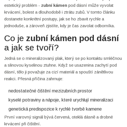
estetický problém -
zubní kámen
pod dásní může vyvolat
krvácení, bolest a dlouhodobě i ztrátu zubů. V tomto článku
dostanete konkrétní postupy, jak se ho zbavit rychle a
jednoduše, a zároveň zjistíte, kdy je čas zavolat odborníka.
Co je
zubní kámen pod dásní
a jak se tvoří?
Jedná se o mineralizovaný plak, který se po kontaktu smléčnou
a slinovou kyselinou ztuhne. Když se usazenina zachytí pod
dásní, tělo ji považuje za cizí materiál a spouští zánětlivou
reakci. Přesná příčina zahrnuje:
nedostatečné čištění mezizubních prostor
kyselé potraviny a nápoje, které urychlují mineralizaci
genetická predispozice k rychlé tvorbě kamene
První varovný signál bývá červená, oteklá dásně a drobné
krvácení při čištění.