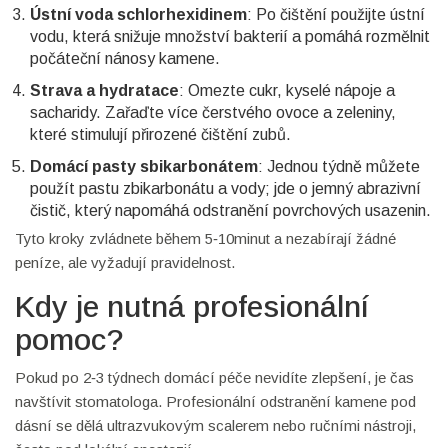
Ústní voda schlorhexidinem
: Po čištění použijte ústní
vodu, která snižuje množství bakterií a pomáhá rozmělnit
počáteční nánosy kamene.
Strava a hydratace
: Omezte cukr, kyselé nápoje a
sacharidy. Zařaďte více čerstvého ovoce a zeleniny,
které stimulují přirozené čištění zubů.
Domácí pasty sbikarbonátem
: Jednou týdně můžete
použít pastu zbikarbonátu a vody; jde o jemný abrazivní
čistič, který napomáhá odstranění povrchových usazenin.
Tyto kroky zvládnete během 5‑10minut a nezabírají žádné
peníze, ale vyžadují pravidelnost.
Kdy je nutná profesionální
pomoc?
Pokud po 2‑3 týdnech domácí péče nevidíte zlepšení, je čas
navštívit stomatologa. Profesionální odstranění kamene pod
dásní se dělá ultrazvukovým scalerem nebo ručními nástroji,