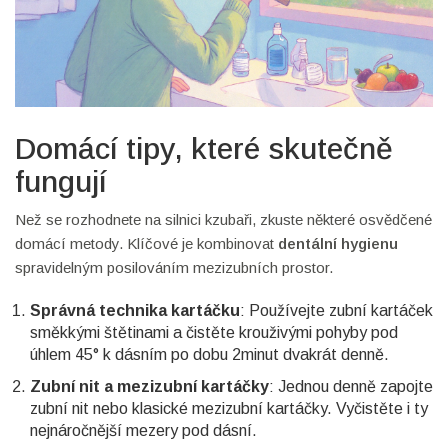
Domácí tipy, které skutečně
fungují
Než se rozhodnete na silnici kzubaři, zkuste některé osvědčené
domácí metody. Klíčové je kombinovat
dentální hygienu
spravidelným posilováním mezizubních prostor.
Správná technika kartáčku
: Používejte
zubní kartáček
směkkými štětinami a čistěte krouživými pohyby pod
úhlem 45° k dásním po dobu 2minut dvakrát denně.
Zubní nit a mezizubní kartáčky
: Jednou denně zapojte
zubní nit
nebo klasické mezizubní kartáčky. Vyčistěte i ty
nejnáročnější mezery pod dásní.