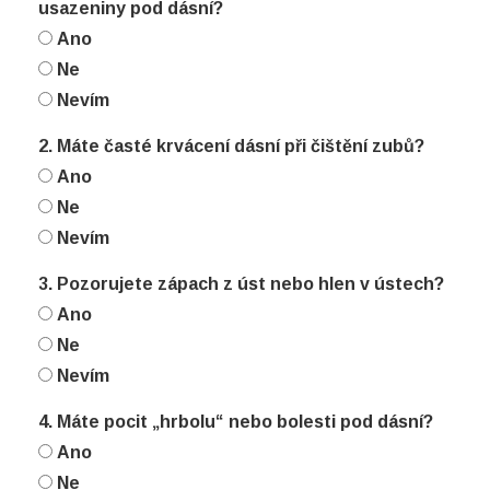
usazeniny pod dásní?
Ano
Ne
Nevím
2. Máte časté krvácení dásní při čištění zubů?
Ano
Ne
Nevím
3. Pozorujete zápach z úst nebo hlen v ústech?
Ano
Ne
Nevím
4. Máte pocit „hrbolu“ nebo bolesti pod dásní?
Ano
Ne