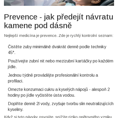
Prevence - jak předejít návratu
kamene pod dásně
Nejlepší medicína je prevence. Zde je rychlý kontrolní seznam:
Čistěte zuby minimálně dvakrát denně podle techniky
45°.
Používejte
zubní nit
nebo mezizubní kartáčky po každém
jídle.
Jednou týdně provádějte profesionální kontrolu a
profilaci.
Omezte konzumaci cukru a kyselých nápojů - alespoň 2
hodiny po jídle vyčistěte ústa vodou.
Doplňte denně 2l vody, zvyšuje tvorbu slin neutralizujících
kyseliny.
Když si tyto návyky osvojíte, snížíte riziko opětovného vzniku