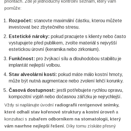
prioritách. Zde je jednoduchý kontrolní seznam, který vám
pomůže:
Rozpočet:
stanovte maximální částku, kterou můžete
investovat bez zbytečného stresu.
Estetické nároky:
pokud pracujete s klienty nebo často
vystupujete před publikem, zvolte materiál s nejvyšší
estetickou úrovní (keramika nebo zirkonium).
Funkčnost:
pro žvýkací sílu a dlouhodobou stabilitu je
implantát nejlepší volbou.
Stav alveolární kosti:
pokud máte málo kostní hmoty,
může být nutná augmentace nebo zvolení lehčí korunky.
Časová dostupnost:
jestli potřebujete rychlou opravu,
kompozitní výplň nebo dočasnou zářízku je nejrychlejší.
Vždy si naplánujte úvodní
radiografii
rentgenové snímky,
které odhalí stav kořenové struktury a kostní úroveň
a
konzultaci s
zubařem
odborníkem na stomatologii, který
vám navrhne nejlepší řešení
. Díky tomu získáte přesný