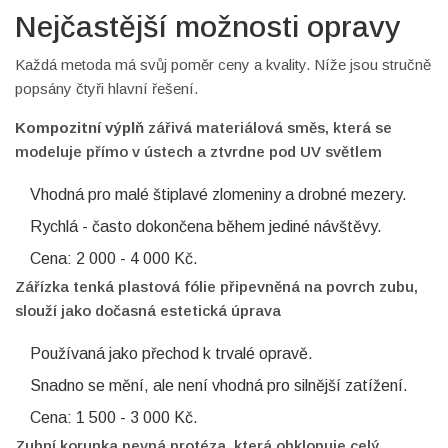
Nejčastější možnosti opravy
Každá metoda má svůj poměr ceny a kvality. Níže jsou stručně
popsány čtyři hlavní řešení.
Kompozitní výplň
zářivá materiálová směs, která se
modeluje přímo v ústech a ztvrdne pod UV světlem
Vhodná pro malé štiplavé zlomeniny a drobné mezery.
Rychlá - často dokončena během jediné návštěvy.
Cena: 2 000 - 4 000 Kč.
Zářízka
tenká plastová fólie připevněná na povrch zubu,
slouží jako dočasná estetická úprava
Používaná jako přechod k trvalé opravě.
Snadno se mění, ale není vhodná pro silnější zatížení.
Cena: 1 500 - 3 000 Kč.
Zubní korunka
pevná protéza, která obklopuje celý