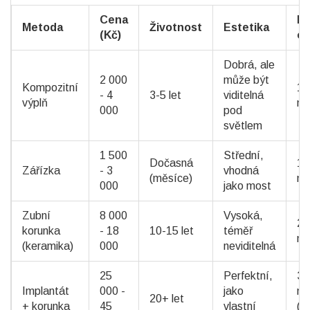
Cena
D
Metoda
Životnost
Estetika
(Kč)
oš
Dobrá, ale
2 000
může být
Kompozitní
1
- 4
3-5 let
viditelná
výplň
ná
000
pod
světlem
1 500
Střední,
Dočasná
1-
Zářízka
- 3
vhodná
(měsíce)
ná
000
jako most
Zubní
8 000
Vysoká,
2
korunka
- 18
10-15 let
téměř
ná
(keramika)
000
neviditelná
25
Perfektní,
3-
Implantát
000 -
jako
mě
20+ let
+ korunka
45
vlastní
(v