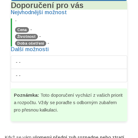
Doporučení pro vás
Nejvhodnější možnost
-
-
Cena
-
Životnost
-
Doba ošetření
Další možnosti
-
-
-
-
Poznámka:
Toto doporučení vychází z vašich priorit
a rozpočtu. Vždy se poraďte s odborným zubařem
pro přesnou kalkulaci.
Když se vám
ulomený přední zub
rozpadne nebo ztratí