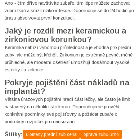
Ano - čím dříve navštívíte zubaře, tím lépe můžete zachovat
zubní tkáň a snížit riziko infekce. Doporučuje se do 24 hodin po
úrazu absolvovat první konzultaci.
Jaký je rozdíl mezi keramickou a
zirkoniovou korunkou?
Keramika nabízí výbornou průhlednost a je vhodná pro přední
zuby, ale může být křehčí. Zirkonium je extrémně pevné, méně
průhledné, ale moderní ošetření umožňují dosáhnout vysoké
estetiky i u zirkonie.
Pokryje pojištění část nákladů na
implantát?
Většina úrazových pojištění hradí část léčby, ale často je limit
nastavený na několik tisíc korun. Doporučujeme prověřit
konkrétní podmínky své pojišťovny a požádat zubaře o
podrobný rozpočet pro reinsuranci.
Štítky:
ulomený přední zub cena
oprava zubu Brno