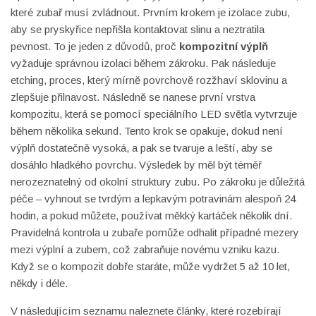
které zubař musí zvládnout. Prvním krokem je izolace zubu,
aby se pryskyřice nepřišla kontaktovat slinu a neztratila
pevnost. To je jeden z důvodů, proč
kompozitní výplň
vyžaduje správnou izolaci během zákroku. Pak následuje
etching, proces, který mírně povrchově rozžhaví sklovinu a
zlepšuje přilnavost. Následně se nanese první vrstva
kompozitu, která se pomocí speciálního LED světla vytvrzuje
během několika sekund. Tento krok se opakuje, dokud není
výplň dostatečně vysoká, a pak se tvaruje a leští, aby se
dosáhlo hladkého povrchu. Výsledek by měl být téměř
nerozeznatelný od okolní struktury zubu. Po zákroku je důležitá
péče – vyhnout se tvrdým a lepkavým potravinám alespoň 24
hodin, a pokud můžete, používat měkký kartáček několik dní.
Pravidelná kontrola u zubaře pomůže odhalit případné mezery
mezi výplní a zubem, což zabraňuje novému vzniku kazu.
Když se o kompozit dobře staráte, může vydržet 5 až 10 let,
někdy i déle.
V následujícím seznamu naleznete články, které rozebírají