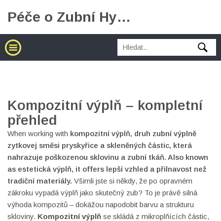
Péče o Zubní Hygienu
Kompozitní výplň – kompletní
přehled
When working with
kompozitní výplň
,
druh zubní výplně
zytkovej směsi pryskyřice a skleněných částic, která
nahrazuje poškozenou sklovinu a zubní tkáň
. Also known
as
estetická výplň
, it offers lepší vzhled a přilnavost než
tradiční materiály.
Všimli jste si někdy, že po opravném
zákroku vypadá výplň jako skutečný zub? To je právě silná
výhoda kompozitů – dokážou napodobit barvu a strukturu
skloviny.
Kompozitní výplň
se skládá z mikroplňících částic,