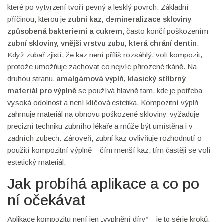
které po vytvrzení tvoří pevný a lesklý povrch. Základní
příčinou, kterou je
zubní kaz
,
demineralizace skloviny
způsobená bakteriemi a cukrem
, často končí poškozením
zubní skloviny
,
vnější vrstvu zubu, která chrání dentin
.
Když zubař zjistí, že kaz není příliš rozsáhlý, volí kompozit,
protože umožňuje zachovat co nejvíc přirozené tkáně. Na
druhou stranu,
amalgámová výplň
,
klasický stříbrný
materiál pro výplně
se používá hlavně tam, kde je potřeba
vysoká odolnost a není klíčová estetika. Kompozitní výplň
zahrnuje materiál na obnovu poškozené skloviny, vyžaduje
precizní techniku zubního lékaře a může být umístěna i v
zadních zubech. Zároveň, zubní kaz ovlivňuje rozhodnutí o
použití kompozitní výplně – čím menší kaz, tím častěji se volí
estetický materiál.
Jak probíhá aplikace a co po
ní očekávat
Aplikace kompozitu není jen „vyplnění díry“ – je to série kroků,